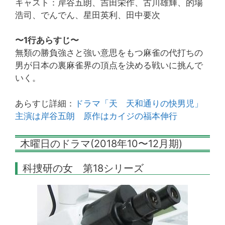
キャスト：岸谷五朗、吉田栄作、古川雄輝、的場
浩司、でんでん、星田英利、田中要次
〜1行あらすじ〜
無類の勝負強さと強い意思をもつ麻雀の代打ちの
男が日本の裏麻雀界の頂点を決める戦いに挑んで
いく。
あらすじ詳細：
ドラマ「天 天和通りの快男児」
主演は岸谷五朗 原作はカイジの福本伸行
木曜日のドラマ(2018年10〜12月期)
科捜研の女 第18シリーズ