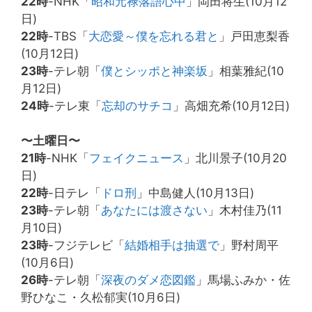
22時
-NHK「
昭和元禄落語心中
」岡田将生(10月12
日)
22時
-TBS「
大恋愛～僕を忘れる君と
」戸田恵梨香
(10月12日)
23時
-テレ朝「
僕とシッポと神楽坂
」相葉雅紀(10
月12日)
24時
-テレ東「
忘却のサチコ
」高畑充希(10月12日)
〜土曜日〜
21時
-NHK「
フェイクニュース
」北川景子(10月20
日)
22時
-日テレ「
ドロ刑
」中島健人(10月13日)
23時
-テレ朝「
あなたには渡さない
」木村佳乃(11
月10日)
23時
-フジテレビ「
結婚相手は抽選で
」野村周平
(10月6日)
26時
-テレ朝「
深夜のダメ恋図鑑
」馬場ふみか・佐
野ひなこ・久松郁実(10月6日)