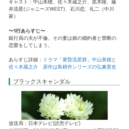
キャスト：中山美穂、佐々木蔵之介、黒木瞳、藤
井流星(ジャニーズWEST)、石川恋、礼二（中川
家）
〜1行あらすじ〜
銀行員の夫が不倫、その妻は娘の婚約者と禁断の
恋愛をしてしまう。
あらすじ詳細：
ドラマ「黄昏流星群」中山美穂と
佐々木蔵之介 原作は島耕作シリーズの弘兼憲史
ブラックスキャンダル
放送局：日本テレビ(読売テレビ)