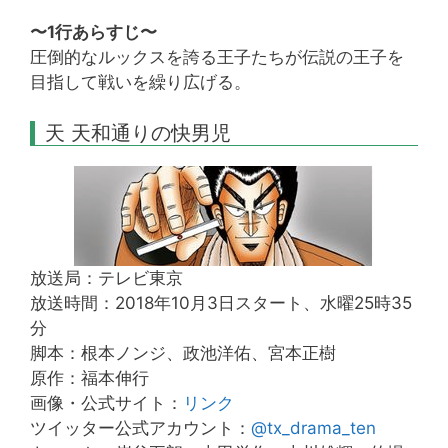
〜1行あらすじ〜
圧倒的なルックスを誇る王子たちが伝説の王子を
目指して戦いを繰り広げる。
天 天和通りの快男児
放送局：テレビ東京
放送時間：2018年10月3日スタート、水曜25時35
分
脚本：根本ノンジ、政池洋佑、宮本正樹
原作：福本伸行
画像・公式サイト：
リンク
ツイッター公式アカウント：
@tx_drama_ten