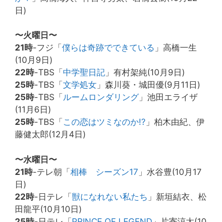
日)
〜火曜日〜
21時
-フジ「
僕らは奇跡でできている
」高橋一生
(10月9日)
22時
-TBS「
中学聖日記
」有村架純(10月9日)
25時
-TBS「
文学処女
」森川葵・城田優(9月11日)
25時
-TBS「
ルームロンダリング
」池田エライザ
(11月6日)
25時
-TBS「
この恋はツミなのか!?
」柏木由紀、伊
藤健太郎(12月4日)
〜水曜日〜
21時
-テレ朝「
相棒 シーズン17
」水谷豊(10月17
日)
22時
-日テレ「
獣になれない私たち
」新垣結衣、松
田龍平(10月10日)
25時
-日テレ「
PRINCE OF LEGEND
」片寄涼太(10