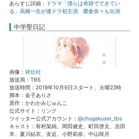
あらすじ詳細：
ドラマ「僕らは奇跡でできてい
る」高橋一生が連ドラ初主演 榮倉奈々も出演
中学聖日記
画像：
祥伝社
放送局：TBS
放送時間：2018年10月9日スタート、火曜22時
脚本：金子ありさ
原作：かわかみじゅんこ
公式サイト：
リンク
ツイッター公式アカウント：
@chugakusei_tbs
キャスト：有村架純、岡田健史、町田啓太、吉田
羊、夏川結衣、友近、小野莉奈、中山咲月