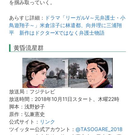
を掴み取っていく。
あらすじ詳細：
ドラマ「リーガルV～元弁護士・小
鳥遊翔子～」米倉涼子に林遣都、向井理に三浦翔
平 新作はドクターXではなく弁護士物語
黄昏流星群
放送局：フジテレビ
放送時間：2018年10月11日スタート、木曜22時
脚本：浅野妙子
原作：弘兼憲史
公式サイト：
リンク
ツイッター公式アカウント：
@TASOGARE_2018