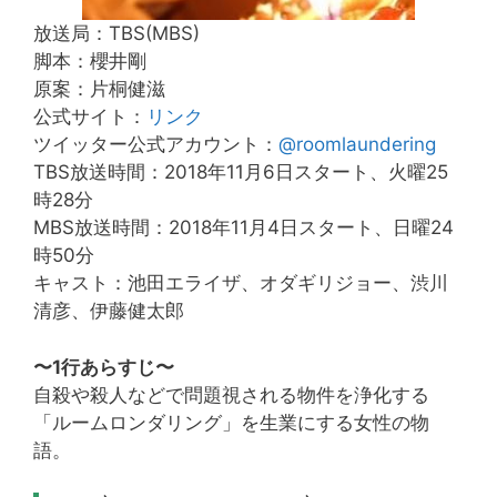
放送局：TBS(MBS)
脚本：櫻井剛
原案：片桐健滋
公式サイト：
リンク
ツイッター公式アカウント：
@roomlaundering
TBS放送時間：2018年11月6日スタート、火曜25
時28分
MBS放送時間：2018年11月4日スタート、日曜24
時50分
キャスト：池田エライザ、オダギリジョー、渋川
清彦、伊藤健太郎
〜1行あらすじ〜
自殺や殺人などで問題視される物件を浄化する
「ルームロンダリング」を生業にする女性の物
語。