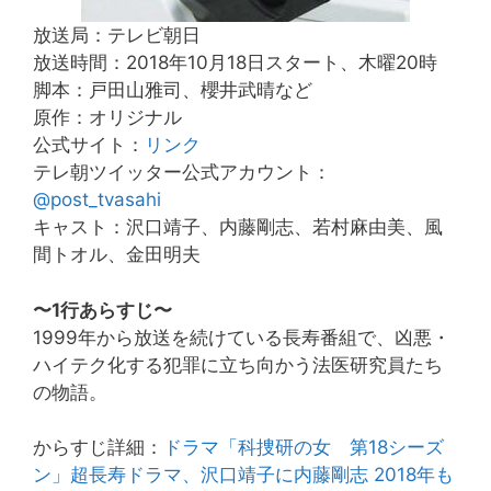
放送局：テレビ朝日
放送時間：2018年10月18日スタート、木曜20時
脚本：戸田山雅司、櫻井武晴など
原作：オリジナル
公式サイト：
リンク
テレ朝ツイッター公式アカウント：
@post_tvasahi
キャスト：沢口靖子、内藤剛志、若村麻由美、風
間トオル、金田明夫
〜1行あらすじ〜
1999年から放送を続けている長寿番組で、凶悪・
ハイテク化する犯罪に立ち向かう法医研究員たち
の物語。
からすじ詳細：
ドラマ「科捜研の女 第18シーズ
ン」超長寿ドラマ、沢口靖子に内藤剛志 2018年も