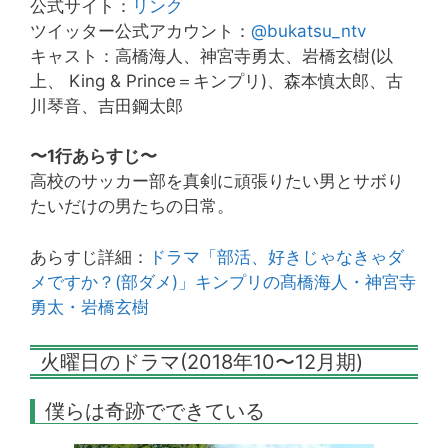
公式サイト：
リンク
ツイッター公式アカウント：
@bukatsu_ntv
キャスト：高橋海人、神宮寺勇太、岩橋玄樹(以
上、 King & Prince＝キンプリ)、森本慎太郎、古
川琴音、吉田鋼太郎
〜1行あらすじ〜
高校のサッカー部を真剣に頑張りたい男とサボり
たいだけの男たちの日常。
あらすじ詳細：
ドラマ「部活、好きじゃなきゃダ
メですか？(部ダメ)」キンプリの髙橋海人・神宮寺
勇太・岩橋玄樹
火曜日のドラマ(2018年10〜12月期)
僕らは奇跡でできている