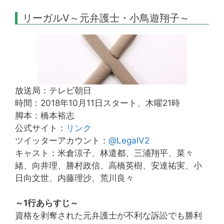
リーガルV～元弁護士・小鳥遊翔子～
放送局：テレビ朝日
時間：2018年10月11日スタート、木曜21時
脚本：橋本裕志
公式サイト：
リンク
ツイッターアカウント：
@LegalV2
キャスト：米倉涼子、林遣都、三浦翔平、菜々
緒、向井理、勝村政信、高橋英樹、安達祐実、小
日向文世、内藤理沙、荒川良々
～1行あらすじ～
資格を剥奪された元弁護士が不利な訴訟でも勝利