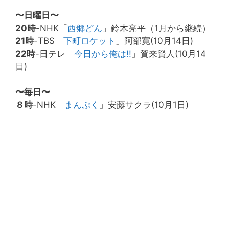
〜日曜日〜
20時
-NHK「
西郷どん
」鈴木亮平（1月から継続）
21時
-TBS「
下町ロケット
」阿部寛(10月14日)
22時
-日テレ「
今日から俺は!!
」賀来賢人(10月14
日)
〜毎日〜
８時
-NHK「
まんぷく
」安藤サクラ(10月1日)