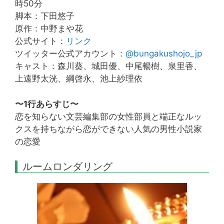
時50分
脚本：下田悠子
原作：中野まや花
公式サイト：
リンク
ツイッター公式アカウント：
@bungakushojo_jp
キャスト：森川葵、城田優、中尾暢樹、泉里香、
上遠野太洸、綱啓永、池上紗理依
〜1行あらすじ〜
恋を知らない文芸編集部の女性部員と端正なルッ
クスを持ちながら恋ができない人気の男性小説家
の恋愛
ルームロンダリング