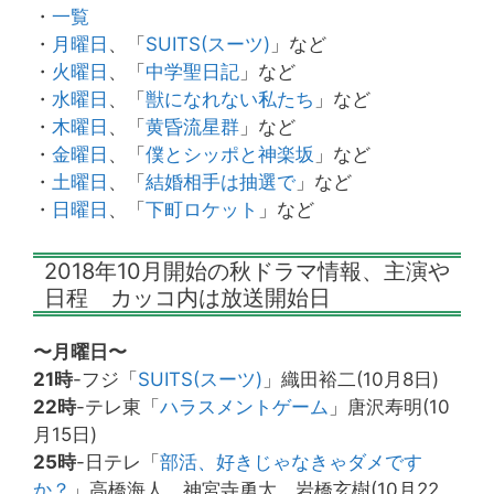
・
一覧
・
月曜日
、「
SUITS(スーツ)
」など
・
火曜日
、「
中学聖日記
」など
・
水曜日
、「
獣になれない私たち
」など
・
木曜日
、「
黄昏流星群
」など
・
金曜日
、「
僕とシッポと神楽坂
」など
・
土曜日
、「
結婚相手は抽選で
」など
・
日曜日
、「
下町ロケット
」など
2018年10月開始の秋ドラマ情報、主演や
日程 カッコ内は放送開始日
〜月曜日〜
21時
-フジ「
SUITS(スーツ)
」織田裕二(10月8日)
22時
-テレ東「
ハラスメントゲーム
」唐沢寿明(10
月15日)
25時
-日テレ「
部活、好きじゃなきゃダメです
か？
」高橋海人、神宮寺勇太、岩橋玄樹(10月22