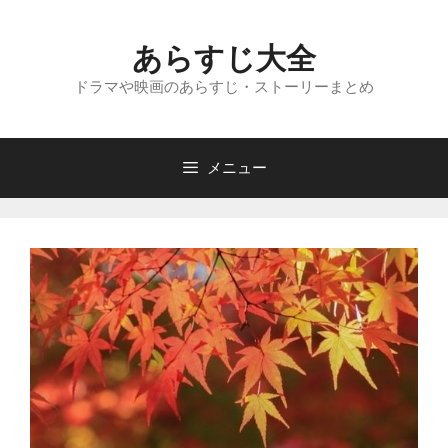
コ
ン
あらすじ大全
テ
ン
ドラマや映画のあらすじ・ストーリーまとめ
ツ
へ
ス
メニュー
キ
ッ
プ