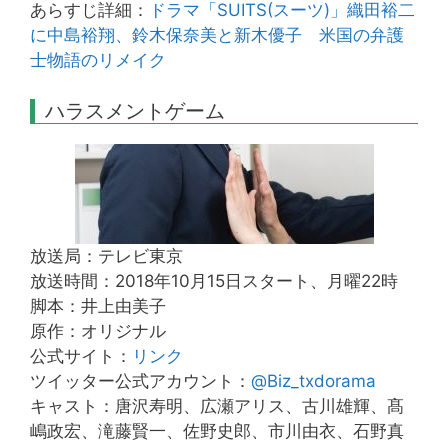
あらすじ詳細：
ドラマ「SUITS(スーツ)」織田裕二
に中島裕翔、鈴木保奈美と新木優子 米国の弁護
士物語のリメイク
ハラスメントゲーム
放送局：テレビ東京
放送時間：2018年10月15日スタート、月曜22時
脚本：井上由美子
原作：オリジナル
公式サイト：
リンク
ツイッター公式アカウント：
@Biz_txdorama
キャスト：唐沢寿明、広瀬アリス、古川雄輝、髙
嶋政宏、滝藤賢一、佐野史郎、市川由衣、石野真