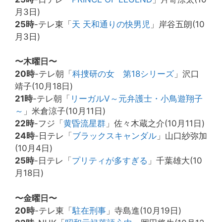
月3日)
25時
-テレ東「
天 天和通りの快男児
」岸谷五朗(10
月3日)
〜木曜日〜
20時
-テレ朝「
科捜研の女 第18シリーズ
」沢口
靖子(10月18日)
21時
-テレ朝「
リーガルV～元弁護士・小鳥遊翔子
～
」米倉涼子(10月11日)
22時
-フジ「
黄昏流星群
」佐々木蔵之介(10月11日)
24時
-日テレ「
ブラックスキャンダル
」山口紗弥加
(10月4日)
25時
-日テレ「
プリティが多すぎる
」千葉雄大(10
月18日)
〜金曜日〜
20時
-テレ東「
駐在刑事
」寺島進(10月19日)