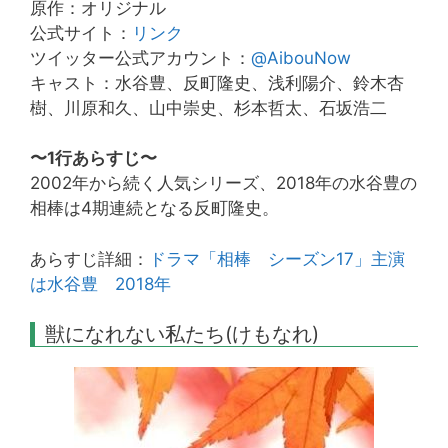
原作：オリジナル
公式サイト：
リンク
ツイッター公式アカウント：
@AibouNow
キャスト：水谷豊、反町隆史、浅利陽介、鈴木杏
樹、川原和久、山中崇史、杉本哲太、石坂浩二
〜1行あらすじ〜
2002年から続く人気シリーズ、2018年の水谷豊の
相棒は4期連続となる反町隆史。
あらすじ詳細：
ドラマ「相棒 シーズン17」主演
は水谷豊 2018年
獣になれない私たち(けもなれ)