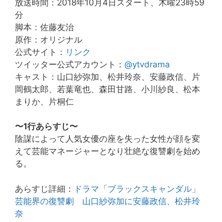
放送時間：2018年10月4日スタート、木曜23時59
分
脚本：佐藤友治
原作：オリジナル
公式サイト：
リンク
ツイッター公式アカウント：
@ytvdrama
キャスト：山口紗弥加、松井玲奈、安藤政信、片
岡鶴太郎、若葉竜也、森田甘路、小川紗良、松本
まりか、片桐仁
〜1行あらすじ〜
陰謀によって人気女優の座を失った女性が顔を変
えて芸能マネージャーとなり壮絶な復讐劇を始め
る。
あらすじ詳細：
ドラマ「ブラックスキャンダル」
芸能界の復讐劇 山口紗弥加に安藤政信、松井玲
奈