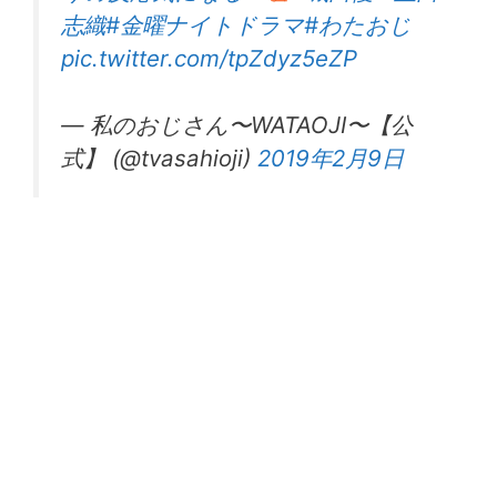
志織
#金曜ナイトドラマ
#わたおじ
pic.twitter.com/tpZdyz5eZP
— 私のおじさん〜WATAOJI〜【公
式】 (@tvasahioji)
2019年2月9日