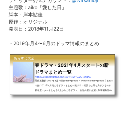
ツイッター公式アカウント：
@tvasahioji
主題歌：aiko「愛した日」
脚本：岸本鮎佳
原作：オリジナル
発表日：2018年11月22日
・2019年月4〜6月のドラマ情報のまとめ
あらすじ大全
春ドラマ・2021年4月スタートの新
ドラマまとめ一覧
https://arasuzitaizen.com/2017/12/10/2018haru/
最終更新日:2021年3月16日(adsbygoogle = window.adsbygoogle || ).pus
h({});2021年4月期の春ドラマまとめ一覧ドラマ業界では最も力が入るのが
新年度スタートとなる4月からの春ドラマ。竹野内豊が主演の刑事裁判官の
物語がフジの月9でスタート。木曜日には鈴木亮平が主演の恋愛ドラマ。石
原さとみと綾野剛が主演のドラマも始まります。目次・2021年4月の春ドラ
マ・タイトル一覧・月曜日・火曜日・水曜日・木曜日・金曜日・土曜日・日
曜日・毎日2021年4月開始の春ドラマのタイトル、主演や放送開始日まと
め〜月曜日〜21時-フジ「イチケ...