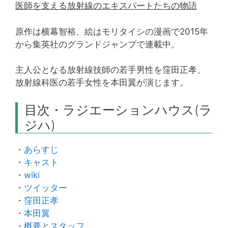
医師を支える放射線のエキスパートたちの物語
原作は横幕智裕、絵はモリタイシの漫画で2015年
から集英社のグランドジャンプで連載中。
主人公となる放射線技師の若手男性を窪田正孝、
放射線科医の若手女性を本田翼が演じます。
目次・ラジエーションハウス(ラ
ジハ)
・
あらすじ
・
キャスト
・
wiki
・
ツイッター
・
窪田正孝
・
本田翼
・
概要とスタッフ