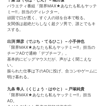
バラエティ番組「限界MAX★あなたも私もヤッテ
ミー!!」担当のディレクター。
頑固で口が悪く、すぐ人の頭を台本で殴る。
女関係は超絶だらしなく超クソ男で、誰とでもキ
スする。
出渕 輝彦（でぶち・てるひこ） – 小手伸也
「限界MAX★あなたも私もヤッテミー!!」担当の
チーフADで通称「デブチーフ」。
基本的にビッグマウスだが、声がよく聞こえな
い。
振られた仕事は下のADに投げ、合コンやゲームに
明け暮れる。
九条 隼人（くじょう・はやと） – 戸塚純貴
「限界MAX★あなたも私もヤッテミー!!」担当
AD。