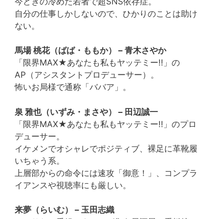
今どきの冷めた若者で超SNS依存症。
自分の仕事しかしないので、ひかりのことは助け
ない。
馬場 桃花（ばば・ももか） – 青木さやか
「限界MAX★あなたも私もヤッテミー!!」の
AP（アシスタントプロデューサー）。
怖いお局様で通称「ババア」。
泉 雅也（いずみ・まさや） – 田辺誠一
「限界MAX★あなたも私もヤッテミー!!」のプロ
デューサー。
イケメンでオシャレでポジティブ、裸足に革靴履
いちゃう系。
上層部からの命令には速攻「御意！」、コンプラ
イアンスや視聴率にも厳しい。
来夢（らいむ） – 玉田志織