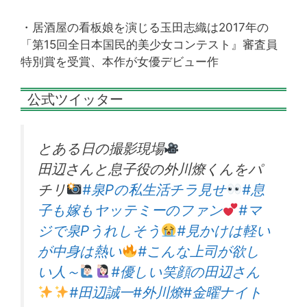
・居酒屋の看板娘を演じる玉田志織は2017年の
「第15回全日本国民的美少女コンテスト』審査員
特別賞を受賞、本作が女優デビュー作
公式ツイッター
とある日の撮影現場
田辺さんと息子役の外川燎くんをパ
チリ
#泉Pの私生活チラ見せ
#息
子も嫁もヤッテミーのファン
#マ
ジで泉Pうれしそう
#見かけは軽い
が中身は熱い
#こんな上司が欲し
い人～
#優しい笑顔の田辺さん
#田辺誠一
#外川燎
#金曜ナイト