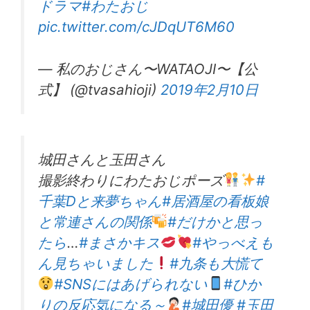
ドラマ
#わたおじ
pic.twitter.com/cJDqUT6M60
— 私のおじさん〜WATAOJI〜【公
式】 (@tvasahioji)
2019年2月10日
城田さんと玉田さん
撮影終わりにわたおじポーズ
#
千葉Dと来夢ちゃん
#居酒屋の看板娘
と常連さんの関係
#だけかと思っ
たら
…
#まさかキス
#やっべえも
ん見ちゃいました
#九条も大慌て
#SNSにはあげられない
#ひか
りの反応気になる～
#城田優
#玉田