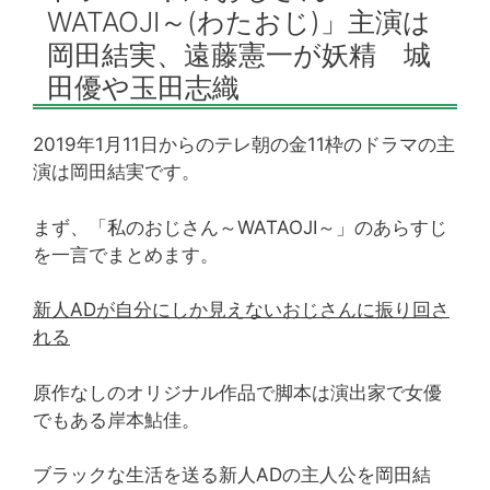
WATAOJI～(わたおじ)」主演は
岡田結実、遠藤憲一が妖精 城
田優や玉田志織
2019年1月11日からのテレ朝の金11枠のドラマの主
演は岡田結実です。
まず、「私のおじさん～WATAOJI～」のあらすじ
を一言でまとめます。
新人ADが自分にしか見えないおじさんに振り回さ
れる
原作なしのオリジナル作品で脚本は演出家で女優
でもある岸本鮎佳。
ブラックな生活を送る新人ADの主人公を岡田結