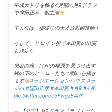
平成大トリを飾る4月期の月9ドラマ
で窪田正孝、初主演
主人公は、掟破りの天才放射線技師！
そして、ヒロイン役で本田翼の出演
も決定☺︎
患者の病、けがの根源を見つけ出す
縁の下のヒーローたちの戦いを描き
ます
#ラジエーションハウス
#ラ
ジハ
#窪田正孝
#本田翼
#月9
#4月
pic.twitter.com/e3Fwgz84aY
— 【公式】月9ドラマ『ラジエーシ