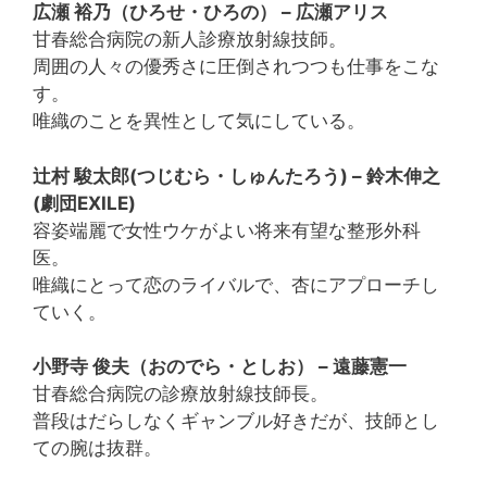
広瀬 裕乃（ひろせ・ひろの） – 広瀬アリス
甘春総合病院の新人診療放射線技師。
周囲の人々の優秀さに圧倒されつつも仕事をこな
す。
唯織のことを異性として気にしている。
辻村 駿太郎(つじむら・しゅんたろう) – 鈴木伸之
(劇団EXILE)
容姿端麗で女性ウケがよい将来有望な整形外科
医。
唯織にとって恋のライバルで、杏にアプローチし
ていく。
小野寺 俊夫（おのでら・としお） – 遠藤憲一
甘春総合病院の診療放射線技師長。
普段はだらしなくギャンブル好きだが、技師とし
ての腕は抜群。