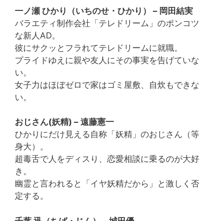
一ノ瀬 ひかり（いちのせ・ひかり） – 岡田結実
バラエティ制作会社「テレドリーム」のポンコツ
な新人AD。
彼にサクッとフラれてテレドリームに就職。
プライドゆえに親や友人にその事実を告げていな
い。
女子力はほぼゼロで家はゴミ屋敷、自炊もできな
い。
おじさん(妖精) – 遠藤憲一
ひかりにだけ見える自称「妖精」のおじさん（等
身大）。
超毒舌で人をディスり、恋愛相談に乗るのが大好
き。
幽霊と言われると「イヤ妖精だから」と激しく否
定する。
千葉 迅（ちば・じん） – 城田優