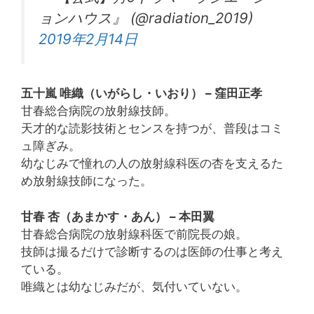
ョンハウス』 (@radiation_2019)
2019年2月14日
五十嵐 唯織（いがらし・いおり） – 窪田正孝
甘春総合病院の放射線技師。
天才的な読影技術とセンスを持つが、普段はコミ
ュ障ぎみ。
幼なじみで憧れの人の放射線科医の杏を支えるた
め放射線技師になった。
甘春 杏（あまかす・あん） – 本田翼
甘春総合病院の放射線科医で前院長の娘。
技師は撮るだけで診断するのは医師の仕事と考え
ている。
唯織とは幼なじみだが、気付いていない。