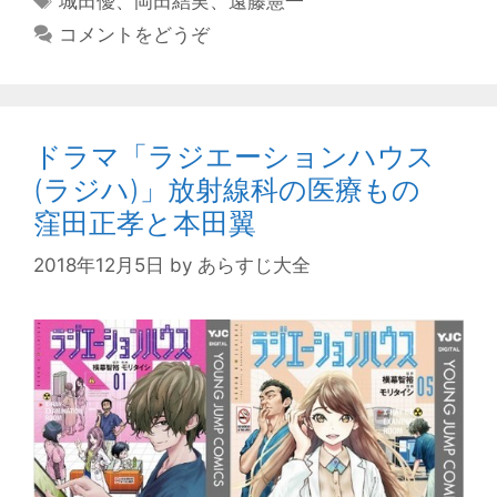
城田優
、
岡田結実
、
遠藤憲一
ゴ
グ
コメントをどうぞ
リ
ー
ドラマ「ラジエーションハウス
(ラジハ)」放射線科の医療もの
窪田正孝と本田翼
2018年12月5日
by
あらすじ大全