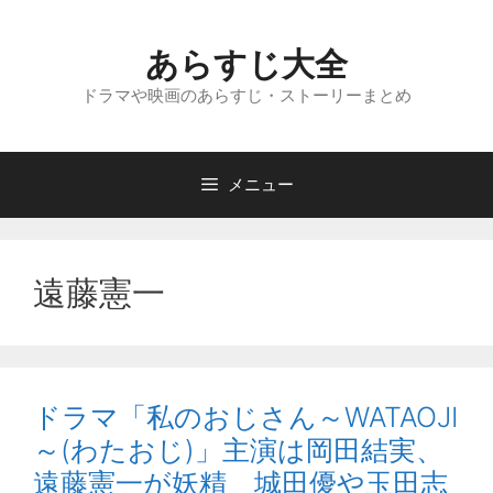
コ
ン
あらすじ大全
テ
ン
ドラマや映画のあらすじ・ストーリーまとめ
ツ
へ
ス
メニュー
キ
ッ
プ
遠藤憲一
ドラマ「私のおじさん～WATAOJI
～(わたおじ)」主演は岡田結実、
遠藤憲一が妖精 城田優や玉田志