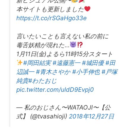
新ビジュアル公開〜
本サイトも更新しました
https://t.co/rSGaHgo33e
言いたいことも言えない私の前に
毒舌妖精が現れた…
1月11日(金)よるら11時15分スタート
#岡田結実
#遠藤憲一
#城田優
#田
辺誠一
#青木さやか
#小手伸也
#戸塚
純貴
#わたおじ
pic.twitter.com/uldD9Evpj0
— 私のおじさん〜WATAOJI〜【公
式】 (@tvasahioji)
2018年12月27日