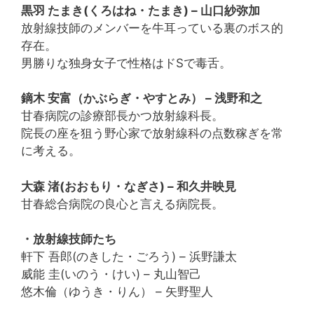
黒羽 たまき(くろはね・たまき) – 山口紗弥加
放射線技師のメンバーを牛耳っている裏のボス的
存在。
男勝りな独身女子で性格はドSで毒舌。
鏑木 安富（かぶらぎ・やすとみ） – 浅野和之
甘春病院の診療部長かつ放射線科長。
院長の座を狙う野心家で放射線科の点数稼ぎを常
に考える。
大森 渚(おおもり・なぎさ) – 和久井映見
甘春総合病院の良心と言える病院長。
・放射線技師たち
軒下 吾郎(のきした・ごろう) – 浜野謙太
威能 圭(いのう・けい) – 丸山智己
悠木倫（ゆうき・りん） – 矢野聖人