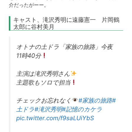
介だったがーー。
キャスト、滝沢秀明に遠藤憲一 片岡鶴
太郎に谷村美月
オトナの土ドラ「家族の旅路」今夜
11時40分
主演は滝沢秀明さん
主題歌もソロで担当
チェックお忘れなく
#家族の旅路
#
土ドラ
#滝沢秀明
#記憶のカケラ
pic.twitter.com/f9saLUiYbS