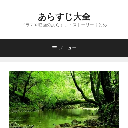
コ
ン
あらすじ大全
テ
ン
ドラマや映画のあらすじ・ストーリーまとめ
ツ
へ
ス
メニュー
キ
ッ
プ