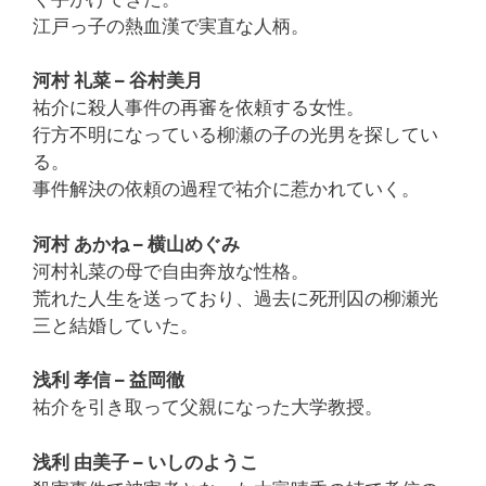
江戸っ子の熱血漢で実直な人柄。
河村 礼菜 – 谷村美月
祐介に殺人事件の再審を依頼する女性。
行方不明になっている柳瀬の子の光男を探してい
る。
事件解決の依頼の過程で祐介に惹かれていく。
河村 あかね – 横山めぐみ
河村礼菜の母で自由奔放な性格。
荒れた人生を送っており、過去に死刑囚の柳瀬光
三と結婚していた。
浅利 孝信 – 益岡徹
祐介を引き取って父親になった大学教授。
浅利 由美子 – いしのようこ