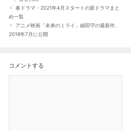
投
春ドラマ・2021年4月スタートの新ドラマまと
稿
め一覧
ナ
アニメ映画「未来のミライ」細田守の最新作、
ビ
2018年7月に公開
ゲ
ー
シ
ョ
コメントする
ン
コ
メ
ン
ト