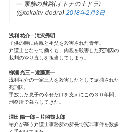
— 家族の旅路(オトナの土ドラ)
(@tokaitv_dodra)
2018年2月3日
浅利 祐介 – 滝沢秀明
子供の時に両親と祖父を殺害された青年。
弁護士となって働くも、肉親を殺害した死刑囚の
裁判のやり直しを担当してしまう。
柳瀬 光三 – 遠藤憲一
浅利祐介の一家三人を殺害したとして逮捕された
死刑囚。
手放した息子の幸せだけを支えにこの３０年間、
刑務所で暮らしてきた。
澤田 陽一郎 – 片岡鶴太郎
祐介が慕う弁護士事務所の所長で冤罪事件を数多
く手がけてきた。