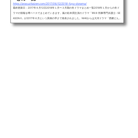
https://arasuzitaizen.com/2017/06/12/2018-fuyu-dorama/
最終更新日：2017年６月12日2018年１月〜３月期の冬ドラマまとめ一覧2018年１月からの冬ド
ラマの情報を噂ベースでまとめていきます。嵐の松本潤主演のドラマ「99.9-刑事専門弁護士- SE
ASON II」が2017年６月という異例の早さで発表されました。NHKからは大河ドラマ「西郷どん」
や朝の連続テレビ小説「わろてんか」などが放送されます。2017年の同クールでは元SMAPの木
村拓哉や草なぎ剛のドラマが盛り上がった冬ドラマの枠。噂ベースを更新しながら2018年のドラ
マ情報をまとめます。目次・2018年１月からのドラマ情報・2018年１月からの...