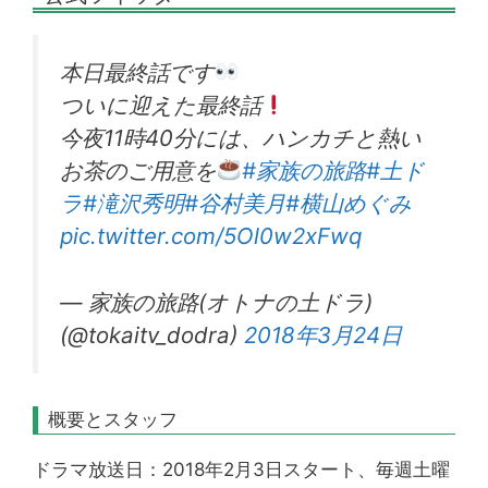
本日最終話です
ついに迎えた最終話
今夜11時40分には、ハンカチと熱い
お茶のご用意を
#家族の旅路
#土ド
ラ
#滝沢秀明
#谷村美月
#横山めぐみ
pic.twitter.com/5Ol0w2xFwq
— 家族の旅路(オトナの土ドラ)
(@tokaitv_dodra)
2018年3月24日
概要とスタッフ
ドラマ放送日：2018年2月3日スタート、毎週土曜