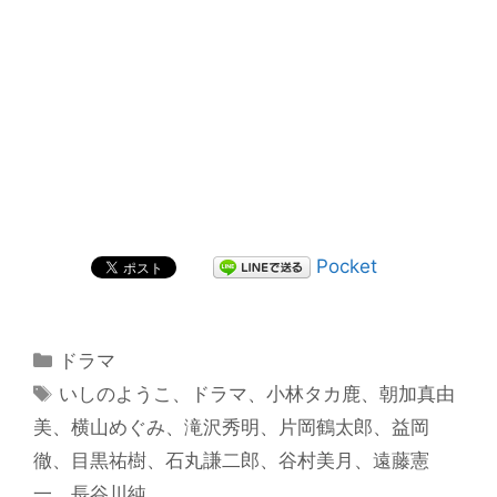
Pocket
カ
ドラマ
テ
タ
いしのようこ
、
ドラマ
、
小林タカ鹿
、
朝加真由
ゴ
グ
美
、
横山めぐみ
、
滝沢秀明
、
片岡鶴太郎
、
益岡
リ
徹
、
目黒祐樹
、
石丸謙二郎
、
谷村美月
、
遠藤憲
ー
一
、
長谷川純