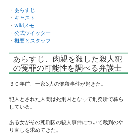
・
あらすじ
・
キャスト
・
wikiメモ
・
公式ツイッター
・
概要とスタッフ
あらすじ、肉親を殺した殺人犯
の冤罪の可能性を調べる弁護士
３０年前、一家3人の惨殺事件が起きた。
犯人とされた人間は死刑囚となって刑務所で暮ら
している。
ある女がその死刑囚の殺人事件について裁判のや
り直しを求めてきた。