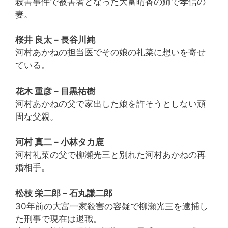
殺害事件で被害者となった大富晴香の姉で孝信の
妻。
桜井 良太 – 長谷川純
河村あかねの担当医でその娘の礼菜に想いを寄せ
ている。
花木 重彦 – 目黒祐樹
河村あかねの父で家出した娘を許そうとしない頑
固な父親。
河村 真二 – 小林タカ鹿
河村礼菜の父で柳瀬光三と別れた河村あかねの再
婚相手。
松枝 栄二郎 – 石丸謙二郎
30年前の大富一家殺害の容疑で柳瀬光三を逮捕し
た刑事で現在は退職。