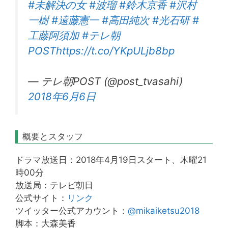
#未解決の女
#波瑠
#鈴木京香
#沢村
一樹
#遠藤憲一
#高田純次
#光石研
#
工藤阿須加
#テレ朝
POST
https://t.co/YKpULjb8bp
— テレ朝POST (@post_tvasahi)
2018年6月6日
概要とスタッフ
ドラマ放送日：2018年4月19日スタート、木曜21
時00分
放送局：テレビ朝日
公式サイト：
リンク
ツイッター公式アカウント：
@mikaiketsu2018
脚本：大森美香