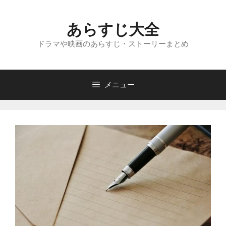
コ
ン
あらすじ大全
テ
ン
ドラマや映画のあらすじ・ストーリーまとめ
ツ
へ
ス
メニュー
キ
ッ
プ