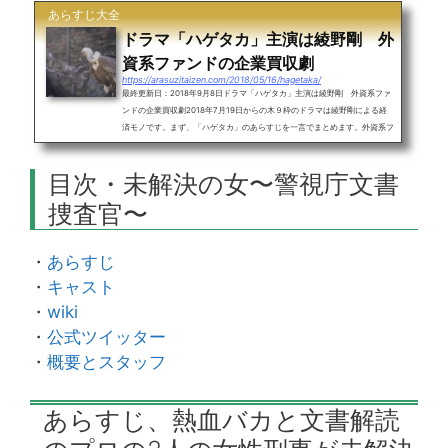
あらすじ大全
ドラマ「ハゲタカ」主演は綾野剛 外
資系ファンドの企業買収劇
https://arasuzitaizen.com/2018/05/16/hagetaka/
最終更新日：2018年9月8日ドラマ「ハゲタカ」主演は綾野剛 外資系ファ
ンドの企業買収劇2018年7月19日からの木９枠のドラマは綾野剛による経
済モノです。まず、「ハゲタカ」のあらすじを一言でまとめます。外資系フ
ァンドが腐った日本企業を買収で再生させていく原作はバブル崩壊後の日本
で不良債権を抱える銀行などを買収で蘇らせた真山仁の経済小説シリーズの
目次・未解決の女〜警視庁文書
ハゲタカ。綾野剛が外資ファンドの代表を演じ、原作の2000年前後から20
18年の現代までを舞台にオリジナルのテーマも加えます。目次・ハゲタ
捜査官〜
カ・あらすじ・キャスト・wiki・ツ...
・
あらすじ
・
キャスト
・
wiki
・
公式ツイッター
・
概要とスタッフ
あらすじ、熱血バカと文書解読