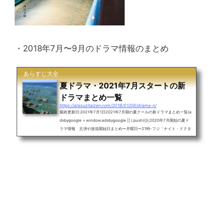
・2018年7月〜9月のドラマ情報のまとめ
あらすじ大全
夏ドラマ・2021年7月スタートの新
ドラマまとめ一覧
https://arasuzitaizen.com/2018/01/08/drama-n/
最終更新日:2021年7月1日2021年7月期の夏クールの新ドラマまとめ一覧(a
dsbygoogle = window.adsbygoogle || ).push({});2020年7月開始の夏ド
ラマ情報 主演や放送開始日まとめ〜月曜日〜21時-フジ「ナイト・ドクタ
ー」波瑠(6月21日)〜火曜日〜21時-フジ「彼女はキレイだった」中島健
人、小芝風花(7月6日)22時-TBS「プロミス・シンデレラ」二階堂ふみ(7月
13日)〜水曜日〜21時-テレ朝「刑事7人 シーズン7」東山紀之(7月7日)22
時-日テレ「ハコヅメ ～たたかう！交番女子～」戸田恵梨香、永野芽郁(7月
7日)〜木曜日〜20時-テレ朝「IP～サイ...