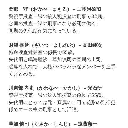
岡部 守（おかべ・まもる） – 工藤阿須加
警視庁捜査一課の殺人犯捜査の刑事で32歳。
念願の捜査一課の刑事になり必死に働く。
同期の矢代朋が気になっている。
財津 喜延（ざいつ・よしのぶ） – 高田純次
特命捜査対策室の係長で55歳。
矢代朋と鳴海理沙、草加慎司の直属の上司。
温厚な人柄で、人格がバラバラなメンバーを上手
くまとめる。
川奈部 孝史（かわなべ・たかし） – 光石研
警視庁捜査一課の殺人犯捜査の係長で55歳。
矢代朋にとっては元・直属の上司で花形の強行犯
係でエース格の刑事として活躍。
草加 慎司（くさか・しんじ） – 遠藤憲一