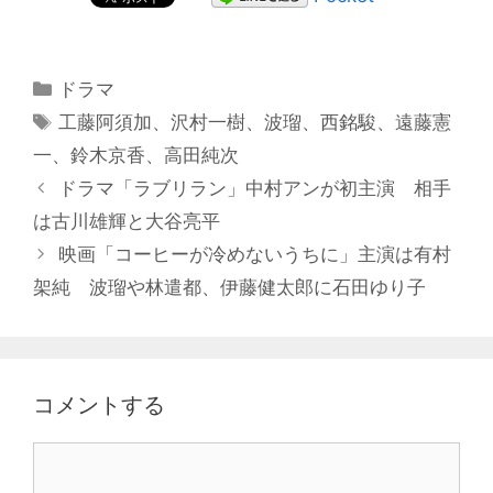
カ
ドラマ
テ
タ
工藤阿須加
、
沢村一樹
、
波瑠
、
西銘駿
、
遠藤憲
ゴ
グ
一
、
鈴木京香
、
高田純次
リ
投
ドラマ「ラブリラン」中村アンが初主演 相手
ー
稿
は古川雄輝と大谷亮平
ナ
映画「コーヒーが冷めないうちに」主演は有村
ビ
架純 波瑠や林遣都、伊藤健太郎に石田ゆり子
ゲ
ー
シ
ョ
コメントする
ン
コ
メ