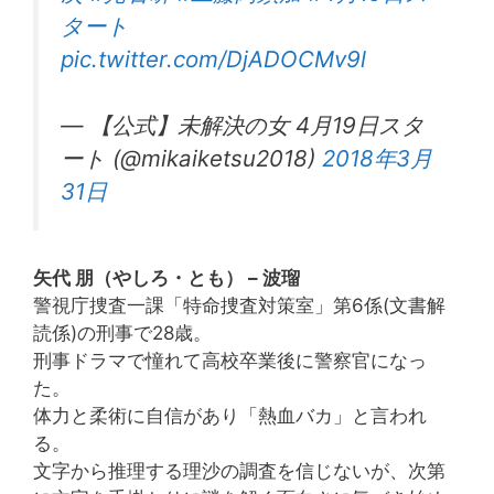
タート
pic.twitter.com/DjADOCMv9l
— 【公式】未解決の女 4月19日スタ
ート (@mikaiketsu2018)
2018年3月
31日
矢代 朋（やしろ・とも） – 波瑠
警視庁捜査一課「特命捜査対策室」第6係(文書解
読係)の刑事で28歳。
刑事ドラマで憧れて高校卒業後に警察官になっ
た。
体力と柔術に自信があり「熱血バカ」と言われ
る。
文字から推理する理沙の調査を信じないが、次第