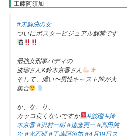
工藤阿須加
#未解決の女
ついにポスタービジュアル解禁です
最強女刑事バディの
波瑠さん&鈴木京香さん
そして、濃い〜男性キャスト陣が大
集合
か、な、り、
カッコ良くないですか
#波瑠
#鈴
木京香
#沢村一樹
#遠藤憲一
#高田純
次
#光石研
#工藤阿須加
#4月19日ス