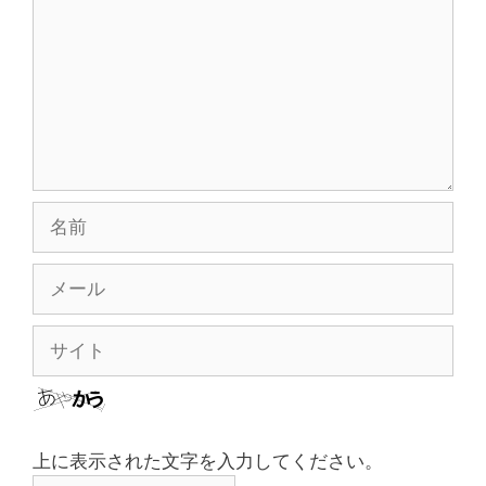
ン
ト
名
前
メ
ー
ル
サ
イ
ト
上に表示された文字を入力してください。