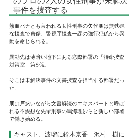
のプロの2人の女性刑事が未解決
事件を捜査する
熱血バカとも言われる女性刑事の矢代朋は無鉄砲
な捜査で負傷、警視庁捜査一課の強行犯係から異
動を命じられる。
異動先は薄暗い地下にある窓際部署の「特命捜査
対策室」第6係。
そこは未解決事件の文書捜査を担当する部署だっ
た。
朋は戸惑いながら文書解読のエキスパートと呼ば
れる不愛想な先輩刑事の鳴海理沙らと新しい部署
で働き始める。
キャスト、波瑠に鈴木京香 沢村一樹に