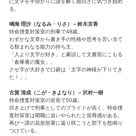
に文字を手掛かりに謎を解く面白さに気づき始め
る。
鳴海 理沙（なるみ・りさ） – 鈴木京香
特命捜査対策室の刑事で48歳。
わずかな文章から書き手の性格や思考を言い当て
る類まれなる能力の持ち主。
「人より文字が好き」と豪語して文書室にこもる
「倉庫番の魔女」。
クセ字が大好きで口癖は「文字の神様が下りてき
た！」。
古賀 清成（こが・きよなり） – 沢村一樹
特命捜査対策室の室長で50歳。
叩き上げで刑事としてのプライドが高く、特命捜
査対策室は閑職に追いやられたと屈辱感がある。
再び一課の花形部署に返り咲こうと部下を怒鳴り
つけている。