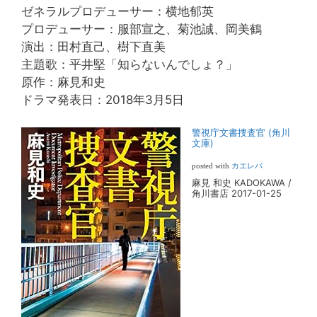
ゼネラルプロデューサー：横地郁英
プロデューサー：服部宣之、菊池誠、岡美鶴
演出：田村直己、樹下直美
主題歌：平井堅「知らないんでしょ？」
原作：麻見和史
ドラマ発表日：2018年3月5日
警視庁文書捜査官 (角川
文庫)
posted with
カエレバ
麻見 和史 KADOKAWA /
角川書店 2017-01-25