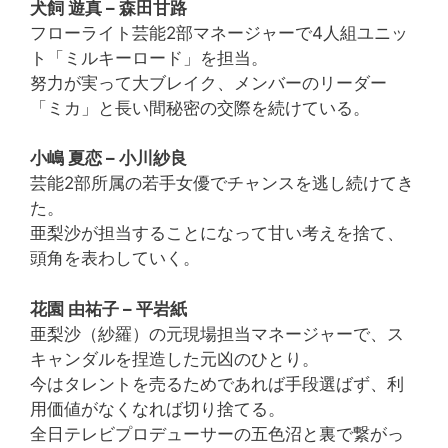
犬飼 遊真 – 森田甘路
フローライト芸能2部マネージャーで4人組ユニッ
ト「ミルキーロード」を担当。
努力が実って大ブレイク、メンバーのリーダー
「ミカ」と長い間秘密の交際を続けている。
小嶋 夏恋 – 小川紗良
芸能2部所属の若手女優でチャンスを逃し続けてき
た。
亜梨沙が担当することになって甘い考えを捨て、
頭角を表わしていく。
花園 由祐子 – 平岩紙
亜梨沙（紗羅）の元現場担当マネージャーで、ス
キャンダルを捏造した元凶のひとり。
今はタレントを売るためであれば手段選ばず、利
用価値がなくなれば切り捨てる。
全日テレビプロデューサーの五色沼と裏で繋がっ