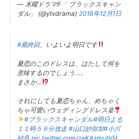
— 木曜ドラマF「 ブラックスキャン
ダル」 (@ytvdrama)
2018年12月1日
#最終回
、いよいよ明日です
夏恋のこのドレスは、はたして何を
意味するのでしょう…。
まさか…
それにしても夏恋ちゃん、めちゃく
ちゃ可愛いウェディングドレス姿
#ブラックスキャンダル
#明日よる
１１時５９分放送
#山口紗弥加
#小川
紗良
pic.twitter.com/zaKAzmutVH