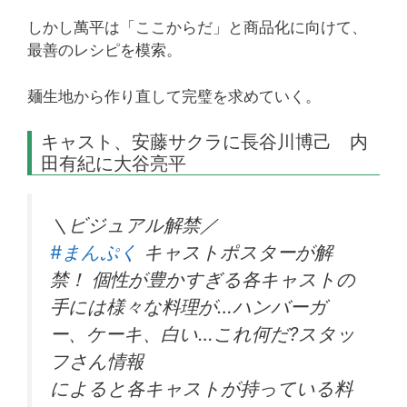
しかし萬平は「ここからだ」と商品化に向けて、
最善のレシピを模索。
麺生地から作り直して完璧を求めていく。
キャスト、安藤サクラに長谷川博己 内
田有紀に大谷亮平
＼ビジュアル解禁／
#まんぷく
キャストポスターが解
禁！ 個性が豊かすぎる各キャストの
手には様々な料理が…ハンバーガ
ー、ケーキ、白い…これ何だ?スタッ
フさん情報
によると各キャストが持っている料