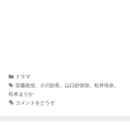
カ
ドラマ
テ
タ
安藤政信
、
小川紗良
、
山口紗弥加
、
松井玲奈
、
ゴ
グ
松本まりか
リ
コメントをどうぞ
ー