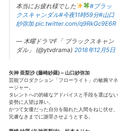
本当にお疲れ様でした
#ブラッ
クスキャンダル
#今夜11時59分
#山口
紗弥加
pic.twitter.com/q9RkGc9E6R
— 木曜ドラマF「 ブラックスキャン
ダル」 (@ytvdrama)
2018年12月5日
矢神 亜梨沙 (藤崎紗羅) – 山口紗弥加
芸能プロダクション「フローライト」の敏腕マネ
ージャー。
タレントへの的確なアドバイスと手段を選ばない
姿勢に人望は厚い。
かつて女優だった自分を陥れた人間をねじ伏せ、
完膚なきまでに謝罪させようとする。