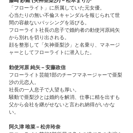
藤崎 紗羅 (矢神亜梨沙) – 松本まりか
「フローライト」に所属していた元女優。
心当たりの無い不倫スキャンダルを報じられて世
間の容赦ないバッシングを浴びる。
フローライト社長の息子で婚約者の勅使河原純矢
から別れを切り出される。
顔を整形して「矢神亜梨沙」と名乗り、マネージ
ャーとしてフローライトに潜入した。
勅使河原 純矢 – 安藤政信
フローライト芸能1部のチーフマネージャーで亜梨
沙の元恋人。
社長の一人息子で人望も厚い。
騒動で亜梨沙とは婚約を解消、仕事に精を出すも
父から会社を継がせないと言われ納得がいかな
い。
阿久津 唯菜 – 松井玲奈