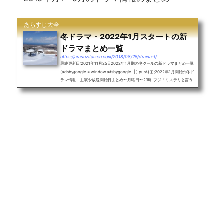
あらすじ大全
冬ドラマ・2022年1月スタートの新
ドラマまとめ一覧
https://arasuzitaizen.com/2018/08/25/drama-f/
最終更新日:2021年11月25日2022年1月期の冬クールの新ドラマまとめ一覧
(adsbygoogle = window.adsbygoogle || ).push({});2022年1月開始の冬ド
ラマ情報 主演や放送開始日まとめ〜月曜日〜21時-フジ「ミステリと言う
勿れ」菅田将暉22時-フジ「ドクターホワイト」浜辺美波〜火曜日〜22時-
TBS「ファイトソング」清原果耶〜水曜日〜21時-テレ朝「相棒 season2
0」水谷豊22時-日テレ「ムチャブリ！ わたしが社長になるなんて」高畑充
希〜木曜日〜20時-テレ朝「未定」21時-テレ朝「となりのチカラ」松本潤2
2時-フジ「ゴシップ#彼女が知りたい...