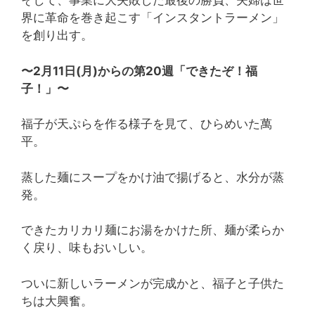
そして、事業に大失敗した最後の勝負、夫婦は世
界に革命を巻き起こす「インスタントラーメン」
を創り出す。
〜2月11日(月)からの第20週「できたぞ！福
子！」〜
福子が天ぷらを作る様子を見て、ひらめいた萬
平。
蒸した麺にスープをかけ油で揚げると、水分が蒸
発。
できたカリカリ麺にお湯をかけた所、麺が柔らか
く戻り、味もおいしい。
ついに新しいラーメンが完成かと、福子と子供た
ちは大興奮。