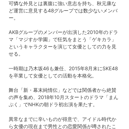
可憐な外見とは裏腹に強い意志を持ち、秋元康な
ど運営に意見する48グループでは数少ないメンバ
ー。
AKBグループのメンバーが出演した2010年のドラ
マ「マジすか学園」で狂気をまとう「ゲキカラ」
というキャラクターを演じて女優としての力を見
せる。
一時期は乃木坂46も兼任、2015年8月末にSKE48
を卒業して女優としての活動を本格化。
舞台「新・幕末純情伝」などでは関係者から絶賛
の声を集め、2018年10月スタートのドラマ「まん
ぷく」でNHKの朝ドラ初出演を果たす。
異常なまでに辛いものが得意で、アイドル時代か
ら女優の現在まで男性との恋愛関係が噂されたこ