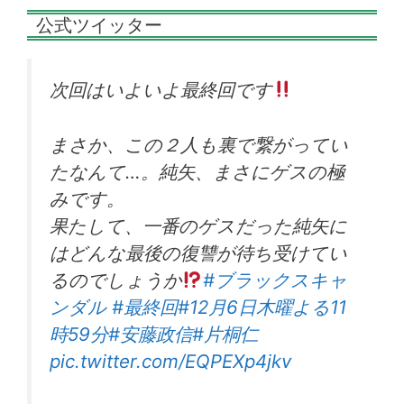
公式ツイッター
次回はいよいよ最終回です
まさか、この２人も裏で繋がってい
たなんて…。純矢、まさにゲスの極
みです。
果たして、一番のゲスだった純矢に
はどんな最後の復讐が待ち受けてい
るのでしょうか
#ブラックスキャ
ンダル
#最終回
#12月6日木曜よる11
時59分
#安藤政信
#片桐仁
pic.twitter.com/EQPEXp4jkv