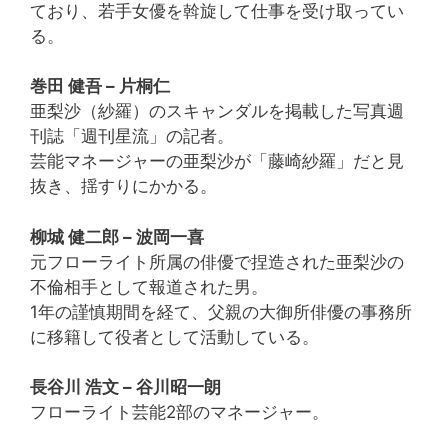
ており、若手女優を斡旋して仕事を受け取ってい
る。
巻田 健吾 – 片桐仁
亜梨沙（紗羅）のスキャンダルを掲載した写真週
刊誌「週刊星流」の記者。
芸能マネージャーの亜梨沙が「藤崎紗羅」だと見
抜き、揺すりにかかる。
柳城 健二郎 – 波岡一喜
元フローライト所属の俳優で捏造された亜梨沙の
不倫相手として報道された男。
1年の謹慎期間を経て、父親の大御所俳優の事務所
に移籍して役者として活動している。
長谷川 浩文 – 谷川昭一朗
フローライト芸能2部のマネージャー。