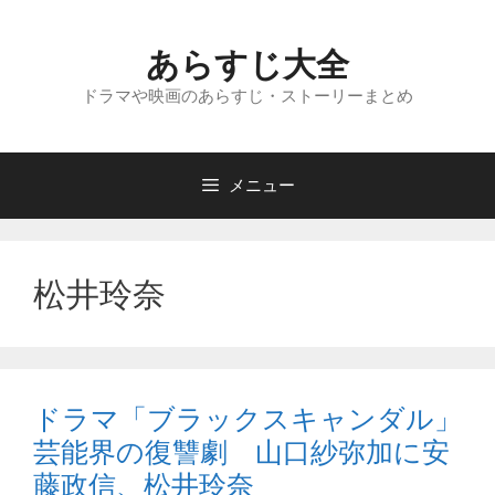
コ
ン
あらすじ大全
テ
ン
ドラマや映画のあらすじ・ストーリーまとめ
ツ
へ
ス
メニュー
キ
ッ
プ
松井玲奈
ドラマ「ブラックスキャンダル」
芸能界の復讐劇 山口紗弥加に安
藤政信、松井玲奈