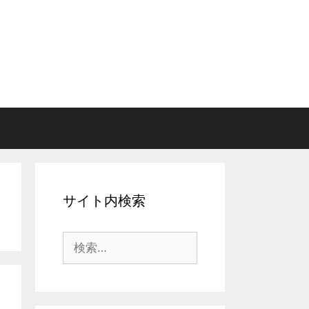
サイト内検索
検
索: