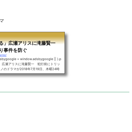
マ
ぎる」広瀬アリスに滝藤賢一
り事件を防ぐ
antei/
ogle = window.adsbygoogle || ).p
すぎる」広瀬アリスに滝藤賢一 犯行前にトリッ
のドラマが2018年7月19日、木曜24時
。まず、「探偵が早すぎる」のあらすじを一
ックを見破り事件を防ぐ探偵の物語原作は井
説。変人ながらも凄腕の探偵を滝藤賢一、莫
る女子大生を広瀬アリスが演じます。目次・