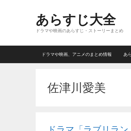
コ
ン
あらすじ大全
テ
ン
ドラマや映画のあらすじ・ストーリーまとめ
ツ
へ
ス
キ
ドラマや映画、アニメのまとめ情報
あ
ッ
プ
佐津川愛美
ドラマ「ラブリラン