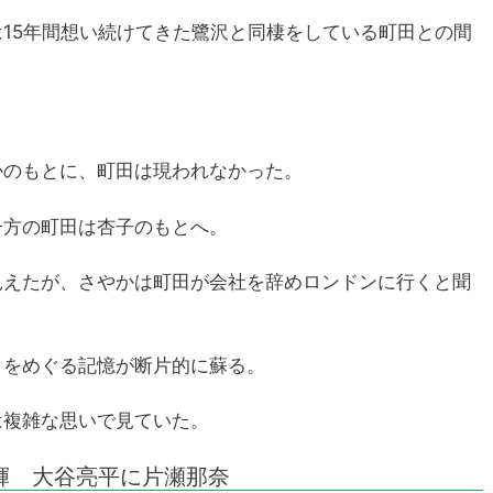
15年間想い続けてきた鷺沢と同棲をしている町田との間
かのもとに、町田は現われなかった。
一方の町田は杏子のもとへ。
見えたが、さやかは町田が会社を辞めロンドンに行くと聞
きをめぐる記憶が断片的に蘇る。
は複雑な思いで見ていた。
輝 大谷亮平に片瀬那奈