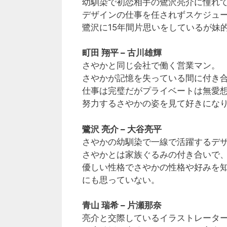
幼馴染で初恋相手の鷺沢亮介に憧れ
デザインの仕事を任されずスケジュ
鷺沢に15年間片思いをしているが妹
町田 翔平 – 古川雄輝
さやかと同じ会社で働く営業マン。
さやかが記憶を失っている間に付き
仕事は完璧だがプライベートは無愛
努力するさやかの姿を見て好きにな
鷺沢 亮介 – 大谷亮平
さやかの幼馴染で一線で活躍するデ
さやかとは家族ぐるみの付き合いで
優しい性格でさやかの性格や好みを
にも思っていない。
青山 瑞希 – 片瀬那奈
亮介と交際しているイラストレータ