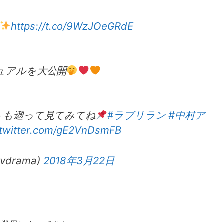
https://t.co/9WzJOeGRdE
ュアルを大公開
トも遡って見てみてね
#ラブリラン
#中村ア
.twitter.com/gE2VnDsmFB
drama)
2018年3月22日