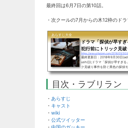
最終回は6月7日の第10話。
・次クールの7月からの木12枠のドラ
あらすじ大全
ドラマ「探偵が早す
犯行前にトリック見破
https://arasuzitaizen.com/2018/05/30/t
最終更新日：2018年9月30日(adsbygo
ush({});ドラマ「探偵が早
ク見破り事件を防ぐ異色の探偵モノ
の日テレの枠でスタートします
言でまとめます。犯行前にトリ
目次・ラブリラン
上真偽が2017年に発売した小
大な遺産を相続して命を狙われ
探偵が早すぎる・あらすじ・キ...
・
あらすじ
・
キャスト
・
wiki
・
公式ツイッター
・
中国のガッキー