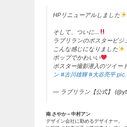
HPリニューアルしました
そして、ついに…
ラブリランのポスタービジ
こんな感じになりました
ポップでかわいい
ポスター撮影潜入のツイー
ン
#古川雄輝
#大谷亮平
pic
— ラブリラン【公式】 (@ytv
南 さやか – 中村アン
デザイン会社に勤めるデザイナー。