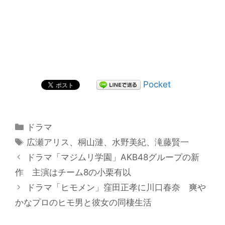
Pocket
カ
ドラマ
テ
タ
広瀬アリス
、
桐山漣
、
水野美紀
、
滝藤賢一
ゴ
グ
投
ドラマ「マジムリ学園」AKB48グループの新
リ
稿
作 主演はチーム8の小栗有以
ー
ナ
ドラマ「ヒモメン」窪田正孝に川口春奈 爽や
ビ
かなプロのヒモ男と彼女の同棲生活
ゲ
ー