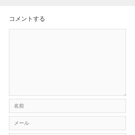
シ
ョ
コメントする
ン
コ
メ
ン
ト
名
前
メ
ー
ル