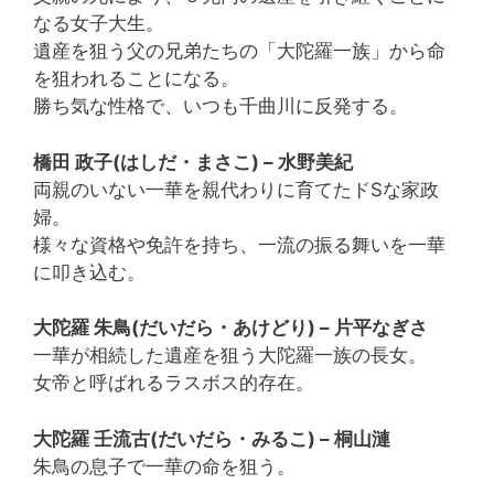
なる女子大生。
遺産を狙う父の兄弟たちの「大陀羅一族」から命
を狙われることになる。
勝ち気な性格で、いつも千曲川に反発する。
橋田 政子(はしだ・まさこ) – 水野美紀
両親のいない一華を親代わりに育てたドSな家政
婦。
様々な資格や免許を持ち、一流の振る舞いを一華
に叩き込む。
大陀羅 朱鳥(だいだら・あけどり) – 片平なぎさ
一華が相続した遺産を狙う大陀羅一族の長女。
女帝と呼ばれるラスボス的存在。
大陀羅 壬流古(だいだら・みるこ) – 桐山漣
朱鳥の息子で一華の命を狙う。