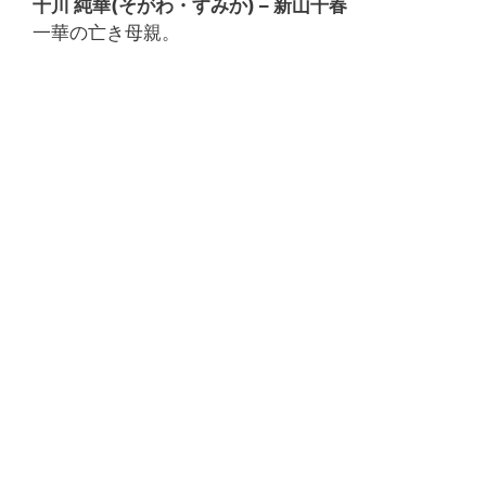
十川 純華(そがわ・すみか) – 新山千春
一華の亡き母親。