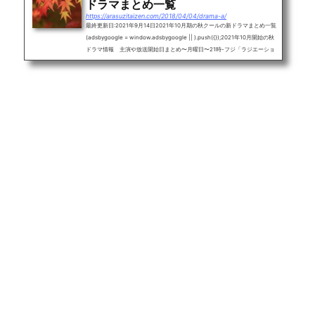
ドラマまとめ一覧
https://arasuzitaizen.com/2018/04/04/drama-a/
最終更新日:2021年9月14日2021年10月期の秋クールの新ドラマまとめ一覧
(adsbygoogle = window.adsbygoogle || ).push({});2021年10月開始の秋
ドラマ情報 主演や放送開始日まとめ〜月曜日〜21時-フジ「ラジエーショ
ンハウスⅡ」窪田正孝(10月4日)22時-フジ「アバランチ」綾野剛(10月18
日)〜火曜日〜22時-TBS「婚姻届に判を捺しただけですが」清野菜名〜水曜
日〜21時-テレ朝「相棒 season20」水谷豊22時-日テレ「恋です！ ～ヤン
キー君と白杖ガール～」杉咲花(10月6日)〜木曜日〜20時-テレ朝「科捜研
の女 シリーズ21」沢口靖子21時-テレ...