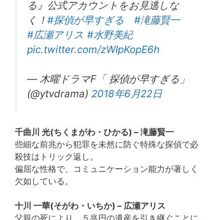
る』公式アカウントをお見逃しな
く！
#探偵が早すぎる
#滝藤賢一
#広瀬アリス
#水野美紀
pic.twitter.com/zWIpKopE6h
— 木曜ドラマF「 探偵が早すぎる」
(@ytvdrama)
2018年6月22日
千曲川 光(ちくまがわ・ひかる) – 滝藤賢一
些細な前兆から犯罪を未然に防ぐ特殊な探偵で必
殺技はトリック返し。
偏屈な性格で、コミュニケーション能力が著しく
欠如している。
十川 一華(そがわ・いちか) – 広瀬アリス
父親の死により、５兆円の遺産を引き継ぐことに