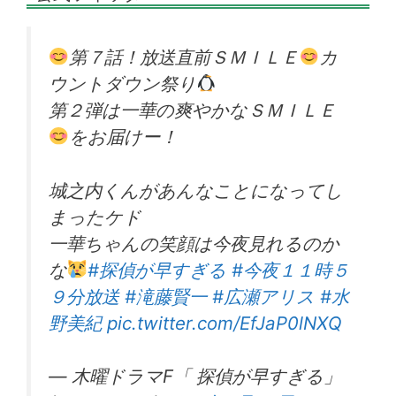
第７話！放送直前ＳＭＩＬＥ
カ
ウントダウン祭り
第２弾は一華の爽やかなＳＭＩＬＥ
をお届けー！
城之内くんがあんなことになってし
まったケド
一華ちゃんの笑顔は今夜見れるのか
な
#探偵が早すぎる
#今夜１１時５
９分放送
#滝藤賢一
#広瀬アリス
#水
野美紀
pic.twitter.com/EfJaP0lNXQ
— 木曜ドラマF「 探偵が早すぎる」