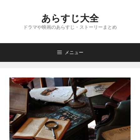
コ
ン
あらすじ大全
テ
ン
ドラマや映画のあらすじ・ストーリーまとめ
ツ
へ
ス
メニュー
キ
ッ
プ