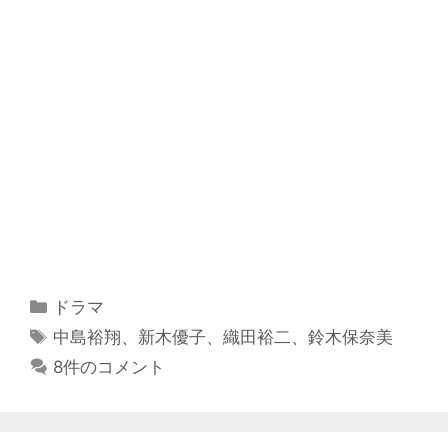
カ
ドラマ
テ
タ
中島裕翔
、
新木優子
、
織田裕二
、
鈴木保奈美
ゴ
グ
8件のコメント
リ
ー