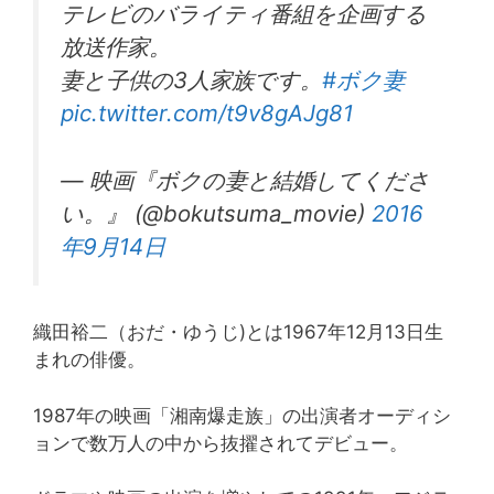
テレビのバライティ番組を企画する
放送作家。
妻と子供の3人家族です。
#ボク妻
pic.twitter.com/t9v8gAJg81
— 映画『ボクの妻と結婚してくださ
い。』 (@bokutsuma_movie)
2016
年9月14日
織田裕二（おだ・ゆうじ)とは1967年12月13日生
まれの俳優。
1987年の映画「湘南爆走族」の出演者オーディシ
ョンで数万人の中から抜擢されてデビュー。