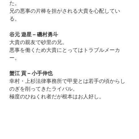
た。
兄の悪事の片棒を担がされる大貴を心配してい
る。
谷元 遊星 – 磯村勇斗
大貴の親友で砂里の兄。
悪事を働くため大貴にとってはトラブルメーカ
ー。
蟹江 貢 – 小手伸也
幸村・上杉法律事務所で甲斐とは若手の頃からし
のぎを削ってきたライバル。
極度のひねくれ者だが根本はお人好し。