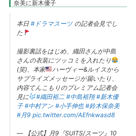
奈美に新木優子
本日
#ドラマスーツ
の記者会見でし
た
撮影裏話をはじめ、織田さんが中島
さんの衣装にツッコミを入れたり
(笑)、本家
ハーヴィー&ルイスから
サプライズメッセージが届いたり、
内容てんこもりのプレミアム記者会
見に
#織田裕二
#中島裕翔
#新木優
子
#中村アン
#小手伸也
#鈴木保奈美
#月9
pic.twitter.com/AEfnkwasd8
— 【公式】月9『SUITS/スーツ』10