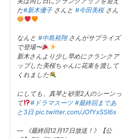
実は同じ日にクランクアップを迎え
た
#新木優子
さんと
#今田美桜
さん
なんと
#中島裕翔
さんがサプライズ
で登場〜
新木さんより少し早めにクランクア
ップした美桜ちゃんに花束を渡して
くれました
にしても、真琴と砂里2人のシーンっ
て
#ドラマスーツ
#最終回まであ
と3日
pic.twitter.com/JOfYxSSI6s
— 《最終回12月17日放送！》【公