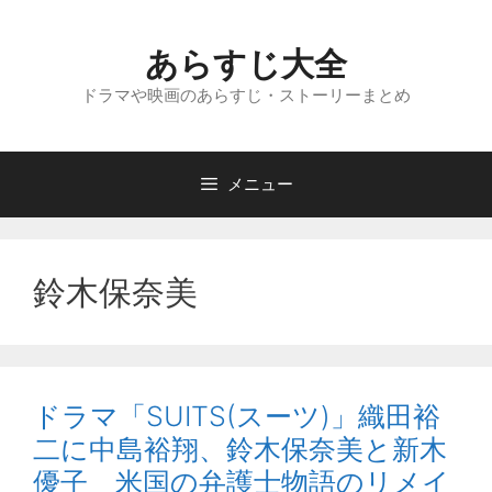
コ
ン
あらすじ大全
テ
ン
ドラマや映画のあらすじ・ストーリーまとめ
ツ
へ
ス
メニュー
キ
ッ
プ
鈴木保奈美
ドラマ「SUITS(スーツ)」織田裕
二に中島裕翔、鈴木保奈美と新木
優子 米国の弁護士物語のリメイ