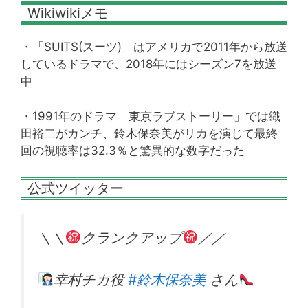
Wikiwikiメモ
・「SUITS(スーツ)」はアメリカで2011年から放送
しているドラマで、2018年にはシーズン7を放送
中
・1991年のドラマ「東京ラブストーリー」では織
田裕二がカンチ、鈴木保奈美がリカを演じて最終
回の視聴率は32.3％と驚異的な数字だった
公式ツイッター
＼＼
クランクアップ
／／
幸村チカ役
#鈴木保奈美
さん