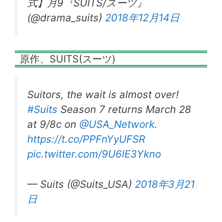
式】月9『SUITS/スーツ』
(@drama_suits)
2018年12月14日
原作、SUITS(スーツ)
Suitors, the wait is almost over!
#Suits
Season 7 returns March 28
at 9/8c on
@USA_Network
.
https://t.co/PPFnYyUFSR
pic.twitter.com/9U6lE3Ykno
— Suits (@Suits_USA)
2018年3月21
日