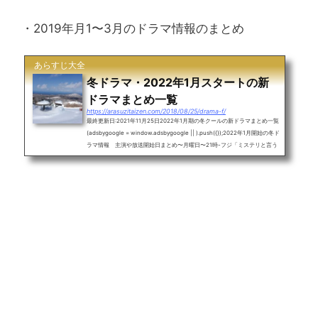
・2019年月1〜3月のドラマ情報のまとめ
あらすじ大全
冬ドラマ・2022年1月スタートの新
ドラマまとめ一覧
https://arasuzitaizen.com/2018/08/25/drama-f/
最終更新日:2021年11月25日2022年1月期の冬クールの新ドラマまとめ一覧
(adsbygoogle = window.adsbygoogle || ).push({});2022年1月開始の冬ド
ラマ情報 主演や放送開始日まとめ〜月曜日〜21時-フジ「ミステリと言う
勿れ」菅田将暉22時-フジ「ドクターホワイト」浜辺美波〜火曜日〜22時-
TBS「ファイトソング」清原果耶〜水曜日〜21時-テレ朝「相棒 season2
0」水谷豊22時-日テレ「ムチャブリ！ わたしが社長になるなんて」高畑充
希〜木曜日〜20時-テレ朝「未定」21時-テレ朝「となりのチカラ」松本潤2
2時-フジ「ゴシップ#彼女が知りたい...