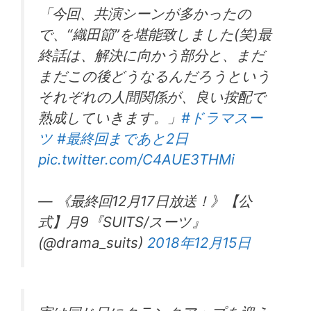
「今回、共演シーンが多かったの
で、“織田節”を堪能致しました(笑)最
終話は、解決に向かう部分と、まだ
まだこの後どうなるんだろうという
それぞれの人間関係が、良い按配で
熟成していきます。」
#ドラマスー
ツ
#最終回まであと2日
pic.twitter.com/C4AUE3THMi
— 《最終回12月17日放送！》【公
式】月9『SUITS/スーツ』
(@drama_suits)
2018年12月15日