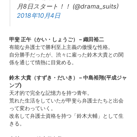
月8日スタート！！ (@drama_suits)
2018年10月4日
甲斐 正午（かい・しょうご） – 織田裕二
有能な弁護士で勝利至上主義の傲慢な性格。
自分勝手だったが、渋々に雇った鈴木大貴との関
係を通じて情熱に目覚める。
鈴木 大貴（すずき・だいき） – 中島裕翔(平成ジャ
ンプ)
天才的で完全な記憶力を持つ青年。
荒れた生活をしていたが甲斐ら弁護士たちと出会
って変わっていく。
改名して弁護士資格を持つ「鈴木大輔」として生
きる。