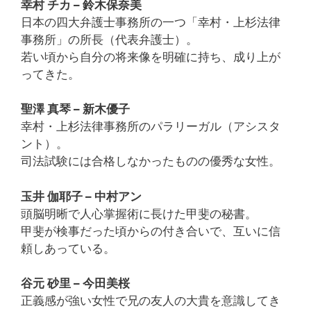
幸村 チカ – 鈴木保奈美
日本の四大弁護士事務所の一つ「幸村・上杉法律
事務所」の所長（代表弁護士）。
若い頃から自分の将来像を明確に持ち、成り上が
ってきた。
聖澤 真琴 – 新木優子
幸村・上杉法律事務所のパラリーガル（アシスタ
ント）。
司法試験には合格しなかったものの優秀な女性。
玉井 伽耶子 – 中村アン
頭脳明晰で人心掌握術に長けた甲斐の秘書。
甲斐が検事だった頃からの付き合いで、互いに信
頼しあっている。
谷元 砂里 – 今田美桜
正義感が強い女性で兄の友人の大貴を意識してき