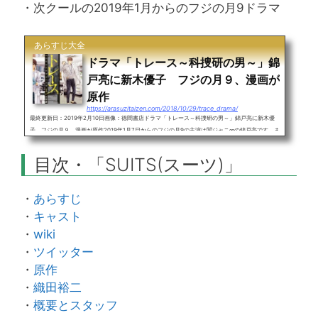
・次クールの2019年1月からのフジの月9ドラマ
あらすじ大全
ドラマ「トレース～科捜研の男～」錦
戸亮に新木優子 フジの月９、漫画が
原作
https://arasuzitaizen.com/2018/10/29/trace_drama/
最終更新日：2019年2月10日画像：徳間書店ドラマ「トレース～科捜研の男～」錦戸亮に新木優
子 フジの月９、漫画が原作2019年1月7日からのフジの月9の主演は関ジャニ∞の錦戸亮です。ま
ず、「トレース～科捜研の男～」のあらすじを一言でまとめます。高い技術を持ち協調性のない法
医研究員の男が事件の真相に迫る原作は古賀慶が月刊コミックゼノンで連載中の漫画「トレース
目次・「SUITS(スーツ)」
科捜研法医研究員の追想」。主役の錦戸亮の相棒は新木優子、二人が所属する科捜研と対立しがち
な刑事を船越英一郎が演じます。目次・トレース～科捜研の男～・あ...
・
あらすじ
・
キャスト
・
wiki
・
ツイッター
・
原作
・
織田裕二
・
概要とスタッフ