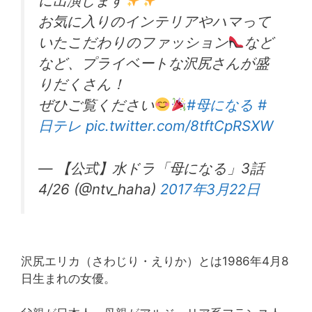
に出演します
お気に入りのインテリアやハマって
いたこだわりのファッション
など
など、プライベートな沢尻さんが盛
りだくさん！
ぜひご覧ください
#母になる
#
日テレ
pic.twitter.com/8tftCpRSXW
— 【公式】水ドラ「母になる」3話
4/26 (@ntv_haha)
2017年3月22日
沢尻エリカ（さわじり・えりか）とは1986年4月8
日生まれの女優。