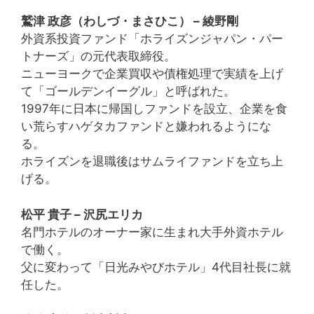
鷲津 政彦（わしづ・まさひこ） – 綾野剛
外資系投資ファンド「ホライズンジャパン・パー
トナーズ」の元代表取締役。
ニューヨークで企業買収や債権処理で実績を上げ
て「ゴールデンイーグル」と呼ばれた。
1997年に日本に帰国しファンドを設立、企業を食
い荒らすハゲタカファンドと嫌われるようにな
る。
ホライズンを退職後はサムライファンドを立ち上
げる。
松平 貴子 – 沢尻エリカ
名門ホテルのオーナー家に生まれ大手外資ホテル
で働く。
父に変わって「日光みやびホテル」4代目社長に就
任した。