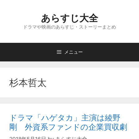
コ
ン
あらすじ大全
テ
ン
ドラマや映画のあらすじ・ストーリーまとめ
ツ
へ
ス
メニュー
キ
ッ
プ
杉本哲太
ドラマ「ハゲタカ」主演は綾野
剛 外資系ファンドの企業買収劇
2018年5月16日
by
あらすじ大全