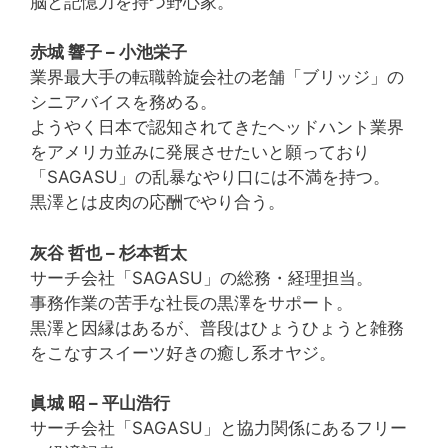
脳と記憶力を持つ野心家。
赤城 響子 – 小池栄子
業界最大手の転職斡旋会社の老舗「ブリッジ」の
シニアバイスを務める。
ようやく日本で認知されてきたヘッドハント業界
をアメリカ並みに発展させたいと願っており
「SAGASU」の乱暴なやり口には不満を持つ。
黒澤とは皮肉の応酬でやり合う。
灰谷 哲也 – 杉本哲太
サーチ会社「SAGASU」の総務・経理担当。
事務作業の苦手な社長の黒澤をサポート。
黒澤と因縁はあるが、普段はひょうひょうと雑務
をこなすスイーツ好きの癒し系オヤジ。
眞城 昭 – 平山浩行
サーチ会社「SAGASU」と協力関係にあるフリー