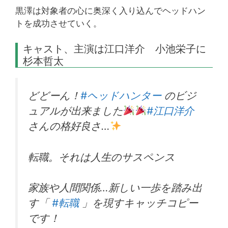
黒澤は対象者の心に奥深く入り込んでヘッドハン
トを成功させていく。
キャスト、主演は江口洋介 小池栄子に
杉本哲太
どどーん！
#ヘッドハンター
のビジ
ュアルが出来ました
#江口洋介
さんの格好良さ…
転職。それは人生のサスペンス
家族や人間関係…新しい一歩を踏み出
す「
#転職
」を現すキャッチコピー
です！