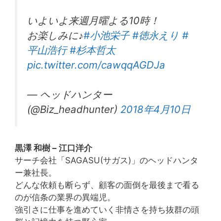
いよいよ来週月曜よる10時！
お楽しみに♪
#小池栄子
#徳永えり
#
平山浩行
#杉本哲太
pic.twitter.com/cawqqAGDJa
— ヘッドハンター
(@Biz_headhunter)
2018年4月10日
黒澤 和樹 – 江口洋介
サーチ会社「SAGASU(サガス)」のヘッドハンタ
ー兼社長。
どんな依頼も断らず、顧客の面倒を最後まで看る
のが信条の業界の異端児。
強引さに仕事を進めていく非情さを持ち抜群の頭