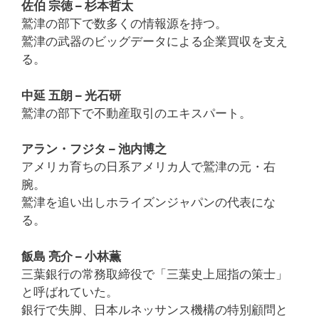
佐伯 宗徳 – 杉本哲太
鷲津の部下で数多くの情報源を持つ。
鷲津の武器のビッグデータによる企業買収を支え
る。
中延 五朗 – 光石研
鷲津の部下で不動産取引のエキスパート。
アラン・フジタ – 池内博之
アメリカ育ちの日系アメリカ人で鷲津の元・右
腕。
鷲津を追い出しホライズンジャパンの代表にな
る。
飯島 亮介 – 小林薫
三葉銀行の常務取締役で「三葉史上屈指の策士」
と呼ばれていた。
銀行で失脚、日本ルネッサンス機構の特別顧問と