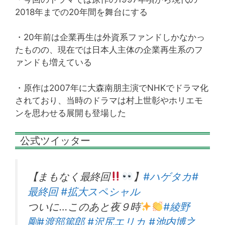
2018年までの20年間を舞台にする
・20年前は企業再生は外資系ファンドしかなかっ
たものの、現在では日本人主体の企業再生系のフ
ァンドも増えている
・原作は2007年に大森南朋主演でNHKでドラマ化
されており、当時のドラマは村上世彰やホリエモ
ンを思わせる展開も登場した
公式ツイッター
【まもなく最終回
】
#ハゲタカ
#
最終回
#拡大スペシャル
ついに…このあと夜９時
#綾野
剛
#渡部篤郎
#沢尻エリカ
#池内博之