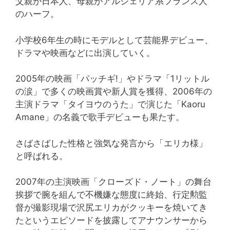
父親が日本人、母親がアルジェリア系フランス人
のハーフ。
小学校6年生の時にモデルとして芸能界デビュー、
ドラマや映画などに出演していく。
2005年の映画「パッチギ!」やドラマ「1リットル
の涙」で多くの映画賞や新人賞を獲得、2006年の
主演ドラマ「タイヨウのうた」で演じた「Kaoru
Amane」の名義で歌手デビューも果たす。
さばさばした性格と強気な発言から「エリカ様」
と呼ばれる。
2007年の主演映画「クローズド・ノート」の舞台
挨拶で腕を組んで不機嫌な態度に終始、行定勲監
督が撮影現場で沢尻エリカがクッキーを焼いてき
たというエピソードを披露してアナウンサーから