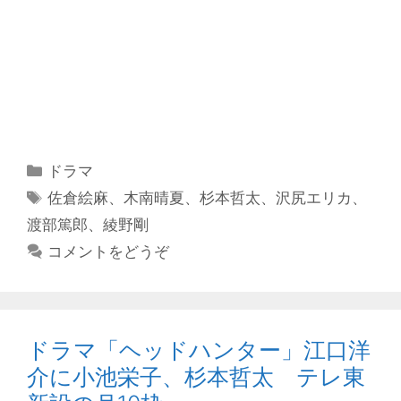
カ
ドラマ
テ
タ
佐倉絵麻
、
木南晴夏
、
杉本哲太
、
沢尻エリカ
、
ゴ
グ
渡部篤郎
、
綾野剛
リ
コメントをどうぞ
ー
ドラマ「ヘッドハンター」江口洋
介に小池栄子、杉本哲太 テレ東