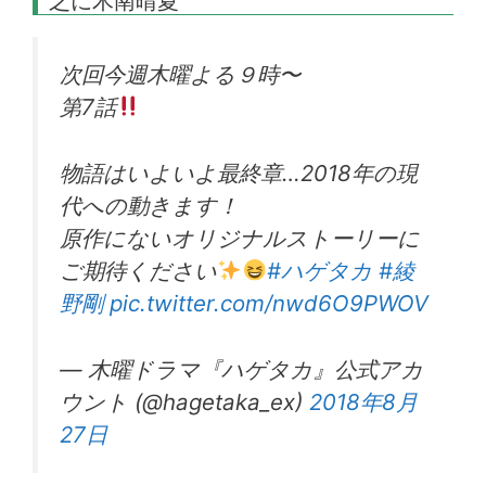
之に木南晴夏
次回今週木曜よる９時〜
第7話
物語はいよいよ最終章…2018年の現
代への動きます！
原作にないオリジナルストーリーに
ご期待ください
#ハゲタカ
#綾
野剛
pic.twitter.com/nwd6O9PWOV
— 木曜ドラマ『ハゲタカ』公式アカ
ウント (@hagetaka_ex)
2018年8月
27日