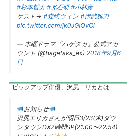
#杉本哲太
#光石研
#小林薫
ゲスト→
#森崎ウィン
#伊武雅刀
pic.twitter.com/jk0JGlQvCi
— 木曜ドラマ『ハゲタカ』公式アカ
ウント (@hagetaka_ex)
2018年9月6
日
ピックアップ俳優、沢尻エリカとは
お知らせ
沢尻エリカさんが明日3/23(木)ダウ
ンタウンDX2時間SP(21:00〜22:54)