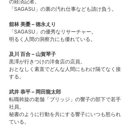
の経済記者。
「SAGASU」の裏の汚れ仕事なども請け負う。
舘林 美憂 – 徳永えり
「SAGASU」の優秀なリサーチャー。
明るく人間の洞察力にも優れている。
及川 百合 – 山賀琴子
黒澤が行きつけの洋食店の店員。
おとなしく素直でどんな人間にもわけ隔てなく接
する。
武井 恭平 – 岡田龍太郎
転職斡旋の老舗「ブリッジ」の響子の部下で若手
社員。
秘書のように行動を共にする響子にいつも怒られ
ている。