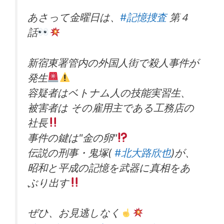
あさって金曜日は、
#記憶捜査
第４
話
新宿東署管内の外国人街で殺人事件が
発生
容疑者はベトナム人の技能実習生、
被害者は その雇用主である工務店の
社長
事件の鍵は"金の卵"
伝説の刑事・鬼塚(
#北大路欣也
)が、
昭和と平成の記憶を武器に真相をあ
ぶり出す
ぜひ、お見逃しなく