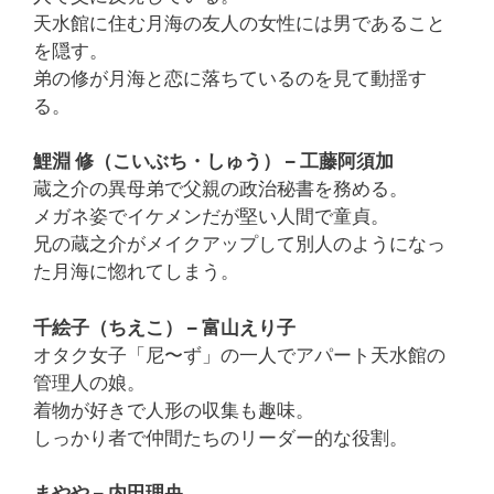
天水館に住む月海の友人の女性には男であること
を隠す。
弟の修が月海と恋に落ちているのを見て動揺す
る。
鯉淵 修（こいぶち・しゅう） – 工藤阿須加
蔵之介の異母弟で父親の政治秘書を務める。
メガネ姿でイケメンだが堅い人間で童貞。
兄の蔵之介がメイクアップして別人のようになっ
た月海に惚れてしまう。
千絵子（ちえこ） – 富山えり子
オタク女子「尼〜ず」の一人でアパート天水館の
管理人の娘。
着物が好きで人形の収集も趣味。
しっかり者で仲間たちのリーダー的な役割。
まやや – 内田理央