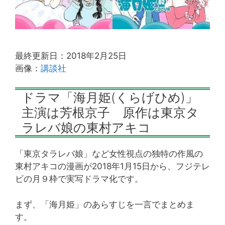
最終更新日：2018年2月25日
画像：
講談社
ドラマ「海月姫(くらげひめ)」
主演は芳根京子 原作は東京タ
ラレバ娘の東村アキコ
「東京タラレバ娘」など女性視点の独特の作風の
東村アキコの漫画が2018年1月15日から、フジテレ
ビの月９枠で実写ドラマ化です。
まず、「海月姫」のあらすじを一言でまとめま
す。