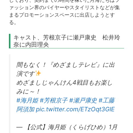
しており、契約までの時間を稼いだ月海たちはフ
ァッション界のバイヤーやスタイリストなどが集
まるプロモーションスペースに出店しようとす
る。
キャスト、芳根京子に瀬戸康史 松井玲
奈に内田理央
間もなく！『めざましテレビ』に出
演です
めざましじゃんけん4戦目もお楽し
みに～！
#海月姫
#芳根京子
#瀬戸康史
#工藤
阿須加
pic.twitter.com/ETzOqt3GIE
— 【公式】海月姫（くらげひめ）1月