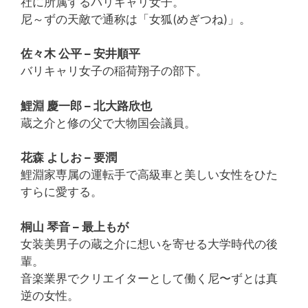
社に所属するバリキャリ女子。
尼～ずの天敵で通称は「女狐(めぎつね)」。
佐々木 公平 – 安井順平
バリキャリ女子の稲荷翔子の部下。
鯉淵 慶一郎 – 北大路欣也
蔵之介と修の父で大物国会議員。
花森 よしお – 要潤
鯉淵家専属の運転手で高級車と美しい女性をひた
すらに愛する。
桐山 琴音 – 最上もが
女装美男子の蔵之介に想いを寄せる大学時代の後
輩。
音楽業界でクリエイターとして働く尼〜ずとは真
逆の女性。