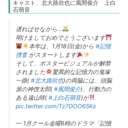
キャスト、北大路欣也に風間俊介 上白
石萌音
遅ればせながら…
明けましておめでとうございます
本年は、1月18日(金)から
#記憶
捜査
がスタートします
そして、ポスタービジュアルが解禁
されました
驚異的な記憶力の鬼塚
一路(
#北大路欣也
)の両脇には、頭脳
派の神啓太郎(
#風間俊介
)、行動力の
ある遠山咲(
#上白石萌音
)が
pic.twitter.com/Tz7DOO65Ks
— 1月クール金曜8時のドラマ「記憶