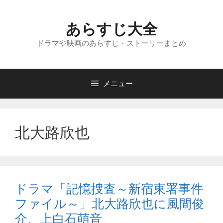
コ
ン
あらすじ大全
テ
ン
ドラマや映画のあらすじ・ストーリーまとめ
ツ
へ
ス
メニュー
キ
ッ
プ
北大路欣也
ドラマ「記憶捜査～新宿東署事件
ファイル～」北大路欣也に風間俊
介、上白石萌音