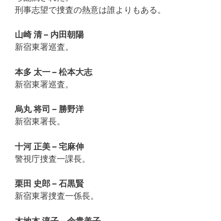
刑事志望で捜査の熱意は誰よりもある。
山崎 清 – 内田朝陽
新宿東署巡査。
本多 太一 – 松本大志
新宿東署巡査。
烏丸 将司 – 勝野洋
新宿東署長。
十河 正美 – 宅麻伸
警視庁捜査一課長。
栗田 史郎 – 石黒賢
新宿東署捜査一係長。
木地本 淳子 – 余貴美子