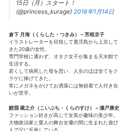
15日（月）スタート！
(@princess_kurage)
2018年1月14日
倉下 月海（くらした・つきみ） – 芳根京子
イラストレーターを目指して鹿児島から上京して
きた20歳の女性。
専門学校に通わず、オタク女子が集まる天水館で
生活する。
若くして病死した母を思い、人生のほぼ全てをク
ラゲに捧げてきた。
常にメガネをかけてお洒落には無頓着で人付き合
いが苦手。
鯉淵 蔵之介（こいぶち・くらのすけ） – 瀬戸康史
ファッション好きが高じて女装が趣味の美少年。
大物政治家と愛人の舞台女優の間に生まれた遊び
人で父に反発している。