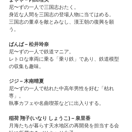
尼〜ずの一人で三国志おたく。
身近な人間を三国志の登場人物に当てはめる。
三国志の董卓を敵とみなし、漢王朝の復興を願
う。
ばんば – 松井玲奈
尼〜ずの一人で鉄道マニア。
レトロな車両に乗る「乗り鉄」であり、鉄道模型
の収集も趣味。
ジジ – 木南晴夏
尼〜ずの一人で枯れた中高年男性を好む「枯れ
専」。
執事カフェや名曲喫茶などに出入りする。
稲荷 翔子(いなり しょうこ) – 泉里香
月海たちが暮らす天水地区の再開発を担当する会