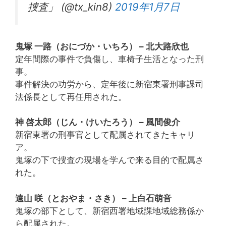
捜査」 (@tx_kin8)
2019年1月7日
鬼塚 一路（おにづか・いちろ） – 北大路欣也
定年間際の事件で負傷し、車椅子生活となった刑
事。
事件解決の功労から、定年後に新宿東署刑事課司
法係長として再任用された。
神 啓太郎（じん・けいたろう） – 風間俊介
新宿東署の刑事官として配属されてきたキャリ
ア。
鬼塚の下で捜査の現場を学んで来る目的で配属さ
れた。
遠山 咲（とおやま・さき） – 上白石萌音
鬼塚の部下として、新宿西署地域課地域総務係か
ら配属された。