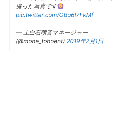
撮った写真です
pic.twitter.com/OBq6l7FkMf
— 上白石萌音マネージャー
(@mone_tohoent)
2019年2月1日