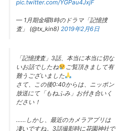
pic.twitter.com/YGPau4JxjF
— 1月期金曜8時のドラマ「記憶捜
査」 (@tx_kin8)
2019年2月6日
「記憶捜査」3話、本当に本当に切な
いお話でしたね
ご覧頂きまして有
難うございました
さて、この後0:40からは、ニッポン
放送にて「もねふみ」お付き合いく
ださい！
……しかし、最近のカメラアプリは
凄いですね。3話撮影時に花園神社で