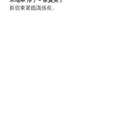
新宿東署鑑識係長。