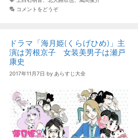
上白石萌音
、
北大路欣也
、
風間俊介
ゴ
グ
コメントをどうぞ
リ
ー
ドラマ「海月姫(くらげひめ)」主
演は芳根京子 女装美男子は瀬戸
康史
2017年11月7日
by
あらすじ大全