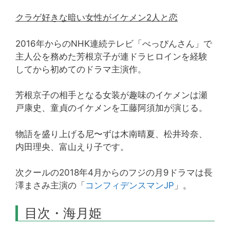
クラゲ好きな暗い女性がイケメン2人と恋
2016年からのNHK連続テレビ「べっぴんさん」で
主人公を務めた芳根京子が連ドラヒロインを経験
してから初めてのドラマ主演作。
芳根京子の相手となる女装が趣味のイケメンは瀬
戸康史、童貞のイケメンを工藤阿須加が演じる。
物語を盛り上げる尼〜ずは木南晴夏、松井玲奈、
内田理央、富山えり子です。
次クールの2018年4月からのフジの月9ドラマは長
澤まさみ主演の「
コンフィデンスマンJP
」。
目次・海月姫