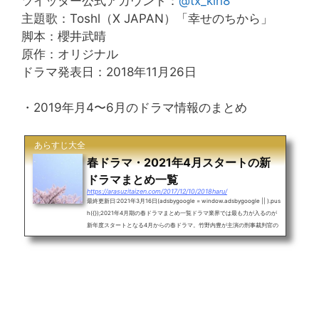
ツイッター公式アカウント：
@tx_kin8
主題歌：Toshl（X JAPAN）「幸せのちから」
脚本：櫻井武晴
原作：オリジナル
ドラマ発表日：2018年11月26日
・2019年月4〜6月のドラマ情報のまとめ
あらすじ大全
春ドラマ・2021年4月スタートの新
ドラマまとめ一覧
https://arasuzitaizen.com/2017/12/10/2018haru/
最終更新日:2021年3月16日(adsbygoogle = window.adsbygoogle || ).pus
h({});2021年4月期の春ドラマまとめ一覧ドラマ業界では最も力が入るのが
新年度スタートとなる4月からの春ドラマ。竹野内豊が主演の刑事裁判官の
物語がフジの月9でスタート。木曜日には鈴木亮平が主演の恋愛ドラマ。石
原さとみと綾野剛が主演のドラマも始まります。目次・2021年4月の春ドラ
マ・タイトル一覧・月曜日・火曜日・水曜日・木曜日・金曜日・土曜日・日
曜日・毎日2021年4月開始の春ドラマのタイトル、主演や放送開始日まと
め〜月曜日〜21時-フジ「イチケ...