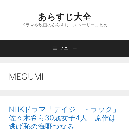
コ
ン
あらすじ大全
テ
ン
ドラマや映画のあらすじ・ストーリーまとめ
ツ
へ
ス
メニュー
キ
ッ
プ
MEGUMI
NHKドラマ「デイジー・ラック」
佐々木希ら30歳女子4人 原作は
逃げ恥の海野つなみ