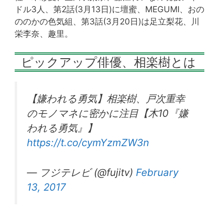
ドル3人、第2話(3月13日)に壇蜜、MEGUMI、おの
ののかの色気組、第3話(3月20日)は足立梨花、川
栄李奈、趣里。
ピックアップ俳優、相楽樹とは
【嫌われる勇気】相楽樹、戸次重幸
のモノマネに密かに注目【木10『嫌
われる勇気』】
https://t.co/cymYzmZW3n
— フジテレビ (@fujitv)
February
13, 2017