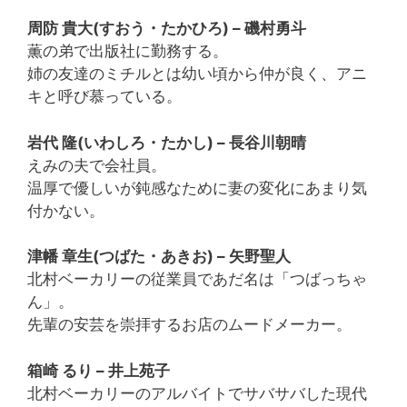
周防 貴大(すおう・たかひろ) – 磯村勇斗
薫の弟で出版社に勤務する。
姉の友達のミチルとは幼い頃から仲が良く、アニ
キと呼び慕っている。
岩代 隆(いわしろ・たかし) – 長谷川朝晴
えみの夫で会社員。
温厚で優しいが鈍感なために妻の変化にあまり気
付かない。
津幡 章生(つばた・あきお) – 矢野聖人
北村ベーカリーの従業員であだ名は「つばっちゃ
ん」。
先輩の安芸を崇拝するお店のムードメーカー。
箱崎 るり – 井上苑子
北村ベーカリーのアルバイトでサバサバした現代