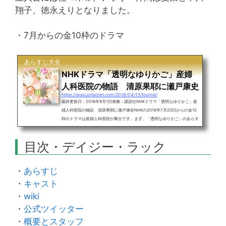
翔子、徳永えりとなりました。
・7月からの金10枠のドラマ
あらすじ大全
NHKドラマ「透明なゆりかご」産婦
人科医院の物語 清原果耶に瀬戸康史
https://arasuzitaizen.com/2018/04/13/toumei/
最終更新日：2018年9月1日画像：講談社NHKドラマ「透明なゆりかご」産
婦人科医院の物語 清原果耶に瀬戸康史NHKの2018年7月20日からの金10
枠のドラマは産婦人科医院が舞台です。まず、「透明なゆりかご」のあらす
じを一言でまとめます。小さな産婦人科医院で見習いの少女が成長していく
原作は沖田×華が雑誌「Kiss PLUS」と「ハツキス」で連載した漫画で単行
目次・デイジー・ラック
本は累計325万部超の人気作品。主演は芸能事務所アミューズの若手エース
とも名高い16歳の清原果耶、そのほか瀬戸康史や水川あさみも出演です。
目次・透明なゆりかご・あらすじ・...
・
あらすじ
・
キャスト
・
wiki
・
公式ツイッター
・
概要とスタッフ