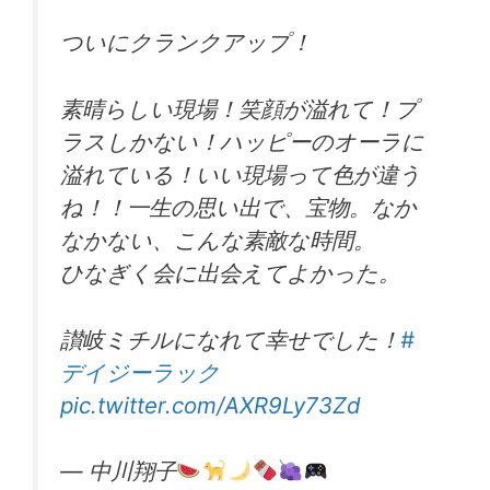
ついにクランクアップ！
素晴らしい現場！笑顔が溢れて！プ
ラスしかない！ハッピーのオーラに
溢れている！いい現場って色が違う
ね！！一生の思い出で、宝物。なか
なかない、こんな素敵な時間。
ひなぎく会に出会えてよかった。
讃岐ミチルになれて幸せでした！
#
デイジーラック
pic.twitter.com/AXR9Ly73Zd
— 中川翔子