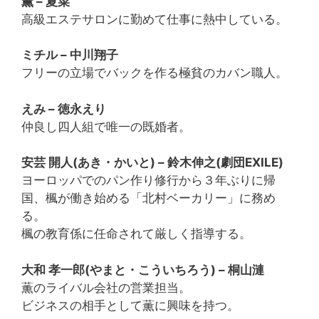
薫 – 夏菜
高級エステサロンに勤めて仕事に熱中している。
ミチル – 中川翔子
フリーの立場でバックを作る極貧のカバン職人。
えみ – 徳永えり
仲良し四人組で唯一の既婚者。
安芸 開人(あき・かいと) – 鈴木伸之(劇団EXILE)
ヨーロッパでのパン作り修行から３年ぶりに帰
国、楓が働き始める「北村ベーカリー」に務め
る。
楓の教育係に任命されて厳しく指導する。
大和 孝一郎(やまと・こういちろう) – 桐山漣
薫のライバル会社の営業担当。
ビジネスの相手として薫に興味を持つ。