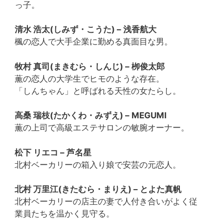
っ子。
清水 浩太(しみず・こうた) – 浅香航大
楓の恋人で大手企業に勤める真面目な男。
牧村 真司(まきむら・しんじ) – 栁俊太郎
薫の恋人の大学生でヒモのような存在。
「しんちゃん」と呼ばれる天性の女たらし。
高桑 瑞枝(たかくわ・みずえ) – MEGUMI
薫の上司で高級エステサロンの敏腕オーナー。
松下 リエコ – 芦名星
北村ベーカリーの箱入り娘で安芸の元恋人。
北村 万里江(きたむら・まりえ) – とよた真帆
北村ベーカリーの店主の妻で人付き合いがよく従
業員たちを温かく見守る。