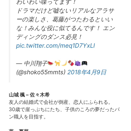
わいわい喋ってます！
ドラマだけど嘘ないリアルなアラサ
ーの楽しさ、葛藤がつたわるといい
な！みんな役に似てるんです！ エン
ディングのダンス必見！
pic.twitter.com/meq1D7YxLI
— 中川翔子
(@shoko55mmts)
2018年4月9日
山城 楓 – 佐々木希
友人の結婚式で会社が倒産、恋人にふられる。
30歳で崖っぷちにたち、子供のころの夢だったパ
ン職人を目指す。