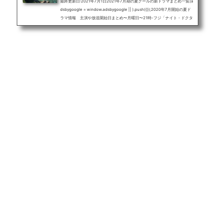
最終更新日:2021年7月1日2021年7月期の夏クールの新ドラマまとめ一覧(a
dsbygoogle = window.adsbygoogle || ).push({});2020年7月開始の夏ド
ラマ情報 主演や放送開始日まとめ〜月曜日〜21時-フジ「ナイト・ドクタ
ー」波瑠(6月21日)〜火曜日〜21時-フジ「彼女はキレイだった」中島健
人、小芝風花(7月6日)22時-TBS「プロミス・シンデレラ」二階堂ふみ(7月
13日)〜水曜日〜21時-テレ朝「刑事7人 シーズン7」東山紀之(7月7日)22
時-日テレ「ハコヅメ ～たたかう！交番女子～」戸田恵梨香、永野芽郁(7月
7日)〜木曜日〜20時-テレ朝「IP～サイ...