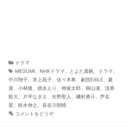
カ
ドラマ
テ
タ
MEGUMI
、
NHKドラマ
、
とよた真帆
、
ドラマ
、
ゴ
グ
中川翔子
、
井上苑子
、
佐々木希
、
劇団EXILE
、
夏
リ
菜
、
小林隆
、
徳永えり
、
栁俊太郎
、
桐山漣
、
浅香
ー
航大
、
片平なぎさ
、
矢野聖人
、
磯村勇斗
、
芦名
星
、
鈴木伸之
、
長谷川朝晴
コメントをどうぞ