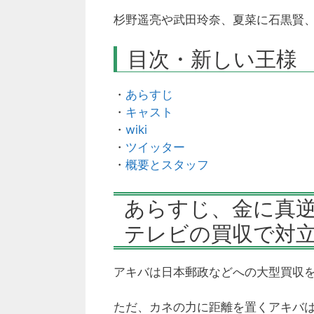
杉野遥亮や武田玲奈、夏菜に石黒賢
目次・新しい王様
・
あらすじ
・
キャスト
・
wiki
・
ツイッター
・
概要とスタッフ
あらすじ、金に真
テレビの買収で対
アキバは日本郵政などへの大型買収
ただ、カネの力に距離を置くアキバ