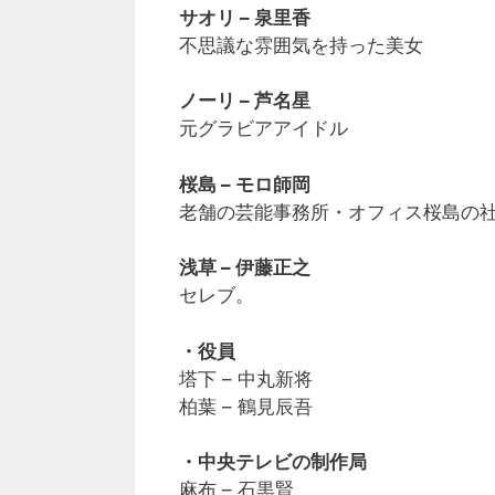
サオリ – 泉里香
不思議な雰囲気を持った美女
ノーリ – 芦名星
元グラビアアイドル
桜島 – モロ師岡
老舗の芸能事務所・オフィス桜島の
浅草 – 伊藤正之
セレブ。
・役員
塔下 – 中丸新将
柏葉 – 鶴見辰吾
・中央テレビの制作局
麻布 – 石黒賢