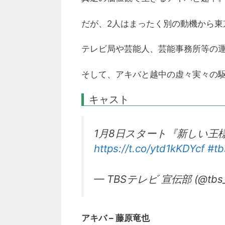
だが、2人はまったく別の動機から
テレビ局や芸能人、芸能事務所等の
そして、アキバと越中の虚々実々の
キャスト
1月8日スタート『新しい王
https://t.co/ytd1kKDYcf
#tb
— TBSテレビ 宣伝部 (@tbs_
アキバ – 藤原竜也