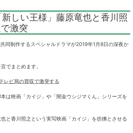
「新しい王様」藤原竜也と香川照
収で激突
」が共同制作するスペシャルドラマが2019年1月8日の深夜か
一言でまとめます。
テレビ局の買収で激突する
脚本は映画「カイジ」や「闇金ウシジマくん」シリーズを
竜也と香川照之という実写映画「カイジ」を彷彿とさせる