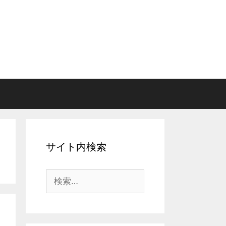
サイト内検索
検
索: