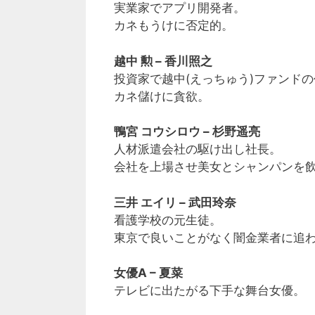
実業家でアプリ開発者。
カネもうけに否定的。
越中 勲 – 香川照之
投資家で越中(えっちゅう)ファンド
カネ儲けに貪欲。
鴨宮 コウシロウ – 杉野遥亮
人材派遣会社の駆け出し社長。
会社を上場させ美女とシャンパンを
三井 エイリ – 武田玲奈
看護学校の元生徒。
東京で良いことがなく闇金業者に追
女優A – 夏菜
テレビに出たがる下手な舞台女優。