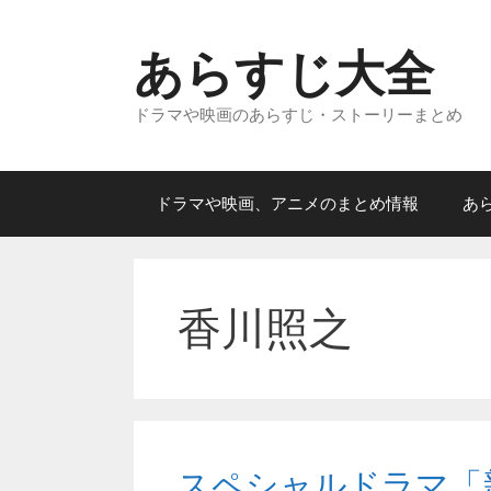
コ
ン
あらすじ大全
テ
ン
ドラマや映画のあらすじ・ストーリーまとめ
ツ
へ
ス
キ
ドラマや映画、アニメのまとめ情報
あ
ッ
プ
香川照之
スペシャルドラマ「