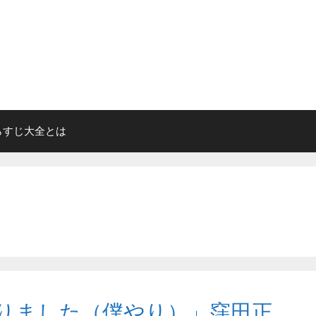
らすじ大全とは
りました（僕やり）」窪田正