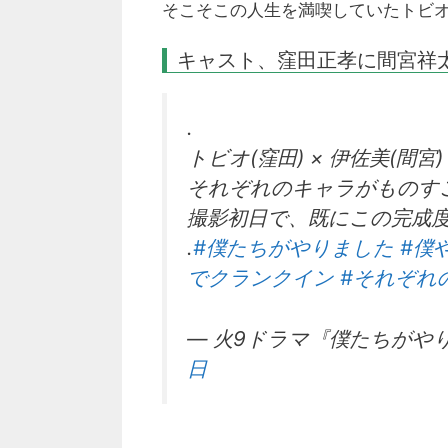
そこそこの人生を満喫していたトビ
キャスト、窪田正孝に間宮祥
.
トビオ(窪田) × 伊佐美(間宮)
それぞれのキャラがものす
撮影初日で、既にこの完成
.
#僕たちがやりました
#僕
でクランクイン
#それぞれ
— 火9ドラマ『僕たちがやりまし
日