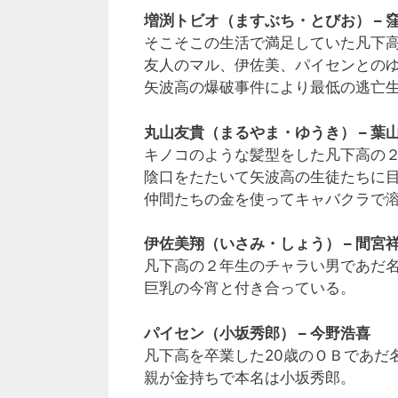
増渕トビオ（ますぶち・とびお） – 
そこそこの生活で満足していた凡下
友人のマル、伊佐美、パイセンとの
矢波高の爆破事件により最低の逃亡
丸山友貴（まるやま・ゆうき） – 葉
キノコのような髪型をした凡下高の
陰口をたたいて矢波高の生徒たちに
仲間たちの金を使ってキャバクラで
伊佐美翔（いさみ・しょう） – 間宮
凡下高の２年生のチャラい男であだ
巨乳の今宵と付き合っている。
パイセン（小坂秀郎） – 今野浩喜
凡下高を卒業した20歳のＯＢであだ
親が金持ちで本名は小坂秀郎。