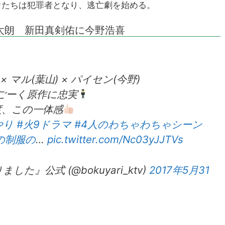
オたちは犯罪者となり、逃亡劇を始める。
太朗 新田真剣佑に今野浩喜
 × マル(葉山) × パイセン(今野)
ごーく原作に忠実
度、この一体感
やり
#火9ドラマ
#4人のわちゃわちゃシーン
の制服の
…
pic.twitter.com/Nc03yJJTVs
た』公式 (@bokuyari_ktv)
2017年5月31