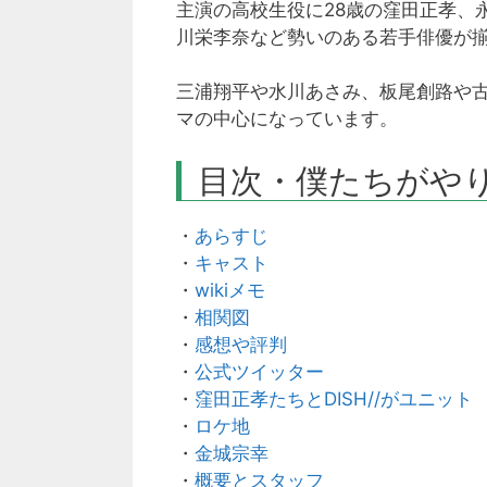
主演の高校生役に28歳の窪田正孝
川栄李奈など勢いのある若手俳優が
三浦翔平や水川あさみ、板尾創路や古
マの中心になっています。
目次・僕たちがや
・
あらすじ
・
キャスト
・
wikiメモ
・
相関図
・
感想や評判
・
公式ツイッター
・
窪田正孝たちとDISH//がユニット
・
ロケ地
・
金城宗幸
・
概要とスタッフ