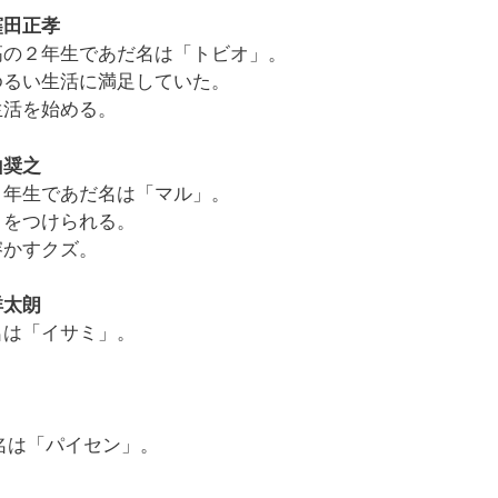
窪田正孝
高の２年生であだ名は「トビオ」。
ゆるい生活に満足していた。
生活を始める。
山奨之
２年生であだ名は「マル」。
目をつけられる。
溶かすクズ。
祥太朗
名は「イサミ」。
名は「パイセン」。