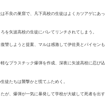
校は不良の巣窟で、凡下高校の生徒はよくカツアゲにあっ
ころを矢波高校の生徒にバレてリンチされてしまう。
に復讐しようと提案、マルは感激して伊佐美とパイセンも
手軽なプラスチック爆弾を作成、深夜に矢波高校に忍び込
の生徒たちは襲撃かと慌てふためく。
ったが、爆弾が一気に暴発して学校が大破して死者を出す