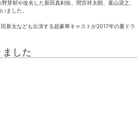
、永野芽郁や改名した新田真剣佑、間宮祥太朗、葉山奨之、
揃いました。
田新太なども出演する超豪華キャストが2017年の夏ドラ
りました