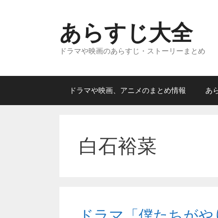
コ
ン
あらすじ大全
テ
ン
ドラマや映画のあらすじ・ストーリーまとめ
ツ
へ
ス
キ
ドラマや映画、アニメのまとめ情報
あ
ッ
プ
白石裕菜
ドラマ「僕たちがや