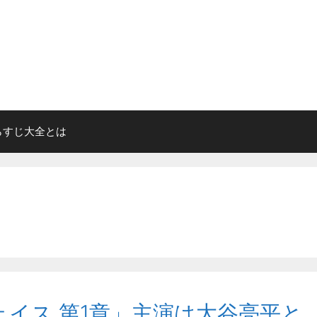
らすじ大全とは
チェイス 第1章」主演は大谷亮平と