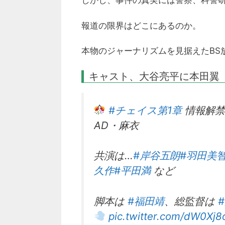
しかし、事件の真実には警察、科警
報道の限界はどこにあるのか。
本物のジャーナリズムを見据えたBS
キャスト、大谷亮平に本田翼
#チェイス第1章
情報解
AD・麻衣
共演は…
#岸谷五朗
#羽田美
久作
#平田満
など
脚本は
#福田靖
、総監督は
pic.twitter.com/dW0Xj8