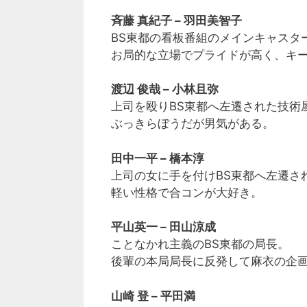
斉藤 真紀子 – 羽田美智子
BS東都の看板番組のメインキャスタ
お局的な立場でプライドが高く、キ
渡辺 俊哉 – 小林且弥
上司を殴りBS東都へ左遷された技術
ぶっきらぼうだが男気がある。
田中一平 – 橋本淳
上司の女に手を付けBS東都へ左遷さ
軽い性格で合コンが大好き。
平山英一 – 田山涼成
ことなかれ主義のBS東都の局長。
後輩の本局局長に反発して麻衣の企
山崎 登 – 平田満