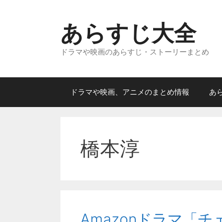
コ
ン
あらすじ大全
テ
ン
ドラマや映画のあらすじ・ストーリーまとめ
ツ
へ
ス
キ
ドラマや映画、アニメのまとめ情報
あ
ッ
プ
橋本淳
Amazonドラマ「