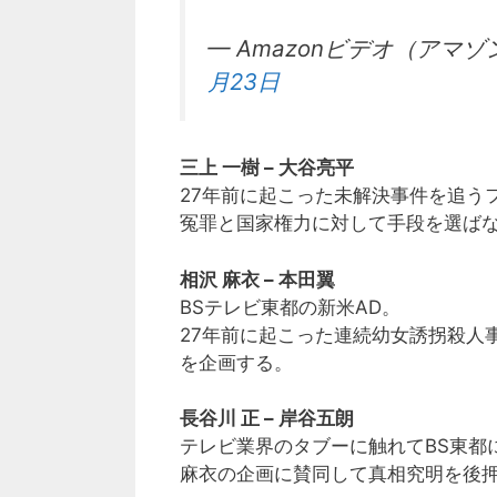
— Amazonビデオ（アマゾン 
月23日
三上 一樹 – 大谷亮平
27年前に起こった未解決事件を追う
冤罪と国家権力に対して手段を選ば
相沢 麻衣 – 本田翼
BSテレビ東都の新米AD。
27年前に起こった連続幼女誘拐殺人
を企画する。
長谷川 正 – 岸谷五朗
テレビ業界のタブーに触れてBS東都
麻衣の企画に賛同して真相究明を後