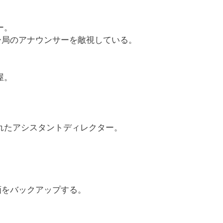
ー。
ー局のアナウンサーを敵視している。
屋。
れたアシスタントディレクター。
画をバックアップする。