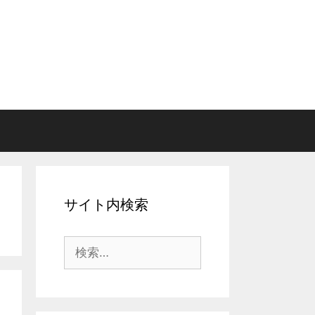
サイト内検索
検
索: