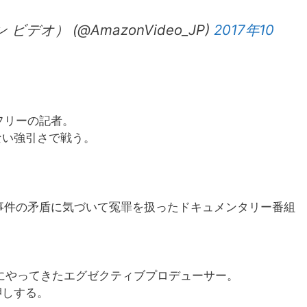
ビデオ） (@AmazonVideo_JP)
2017年10
フリーの記者。
ない強引さで戦う。
事件の矛盾に気づいて冤罪を扱ったドキュメンタリー番組
にやってきたエグゼクティブプロデューサー。
押しする。