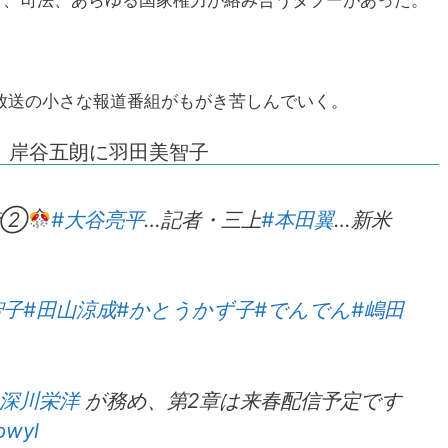
研、司法、あらゆる国家権力が絡み合うタブーがあった。
放送の小さな報道番組がもがき苦しんでいく。
 岸谷五朗に羽田美智子
禁②
#大谷亮平
…記者・三上
#本田翼
…新米
智子
#田山涼成
#かとうかず子
#でんでん
#嶋田
#深川栄洋
が務め、第2章は来春配信予定です
owyl