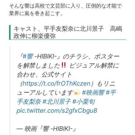
そんな響は高校で文芸部に入り、圧倒的な才能で
業界に嵐を巻き起こす。
キャスト、平手友梨奈に北川景子 高嶋
政伸に柳楽優弥
『
#響
-HIBIKI-』のチラシ、ポスター
を解禁しました
ビジュアル解禁に
合わせ、公式サイト
（
https://t.co/frOThKczen
）もリニ
ューアルしています
#映画響
#平
手友梨奈
#北川景子
#小栗旬
pic.twitter.com/s2gfxCbgu8
— 映画『響 -HIBIKI-』