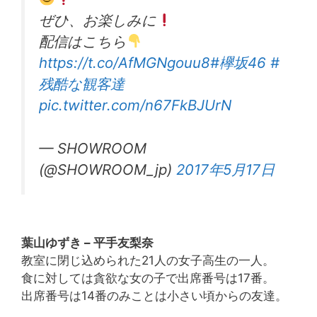
ぜひ、お楽しみに
配信はこちら
https://t.co/AfMGNgouu8
#欅坂46
#
残酷な観客達
pic.twitter.com/n67FkBJUrN
— SHOWROOM
(@SHOWROOM_jp)
2017年5月17日
葉山ゆずき – 平手友梨奈
教室に閉じ込められた21人の女子高生の一人。
食に対しては貪欲な女の子で出席番号は17番。
出席番号は14番のみことは小さい頃からの友達。