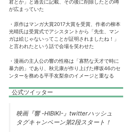
君とか」と過去に記載、その後に削除したとの噂
が広まっていた
・原作はマンガ大賞2017大賞を受賞、作者の柳本
光晴氏は受賞式でアシスタントから「先生、マン
ガは絵じゃないってことが証明されましたね！」
と言われたという話で会場を笑わせた
・漫画の主人公の響の性格は「寡黙な天才で時に
暴力的」であり、秋元康が作り上げた欅坂46のセ
ンターを務める平手友梨奈のイメージと重なる
公式ツイッター
映画『響 -HIBIKI-』twitterハッシュ
タグキャンペーン第2段スタート！