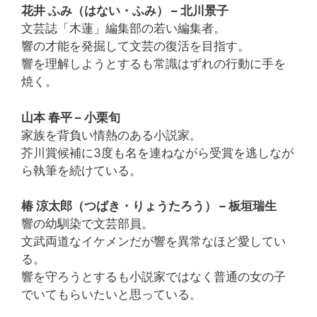
花井 ふみ（はない・ふみ） – 北川景子
文芸誌「木蓮」編集部の若い編集者。
響の才能を発掘して文芸の復活を目指す。
響を理解しようとするも常識はずれの行動に手を
焼く。
山本 春平 – 小栗旬
家族を背負い情熱のある小説家。
芥川賞候補に3度も名を連ねながら受賞を逃しなが
ら執筆を続けている。
椿 涼太郎（つばき・りょうたろう） – 板垣瑞生
響の幼馴染で文芸部員。
文武両道なイケメンだが響を異常なほど愛してい
る。
響を守ろうとするも小説家ではなく普通の女の子
でいてもらいたいと思っている。