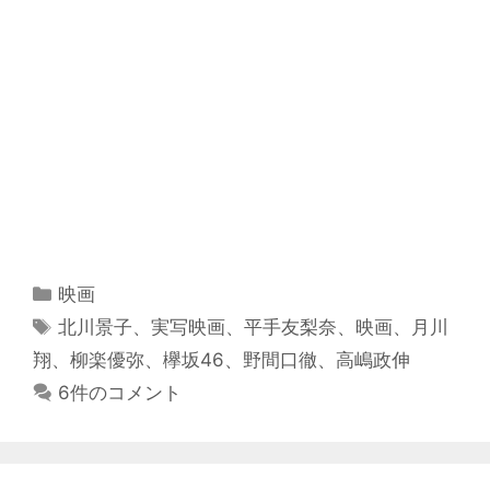
カ
映画
テ
タ
北川景子
、
実写映画
、
平手友梨奈
、
映画
、
月川
ゴ
グ
翔
、
柳楽優弥
、
欅坂46
、
野間口徹
、
高嶋政伸
リ
6件のコメント
ー