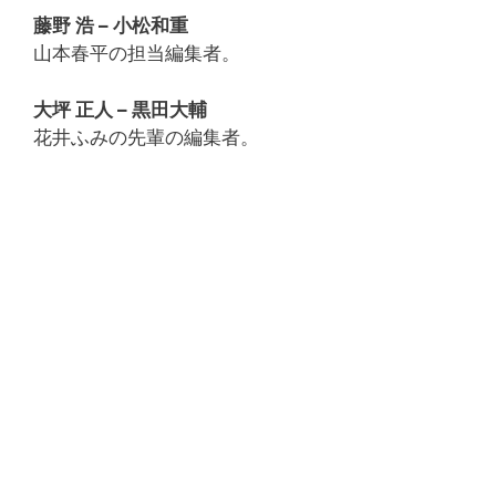
藤野 浩 – 小松和重
山本春平の担当編集者。
大坪 正人 – 黒田大輔
花井ふみの先輩の編集者。