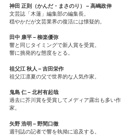
神田 正則（かんだ・まさのり） – 高嶋政伸
文芸誌「木蓮」編集部の編集長。
穏やかだが文芸業界の復活には懐疑的。
田中 康平 – 柳楽優弥
響と同じタイミングで新人賞を受賞。
響に挑発的な態度をとる。
祖父江 秋人 – 吉田栄作
祖父江凛夏の父で世界的な人気作家。
鬼島 仁 – 北村有起哉
過去に芥川賞を受賞してメディア露出も多い作
家。
矢野 浩明 – 野間口徹
週刊誌の記者で響を執拗に追及する。