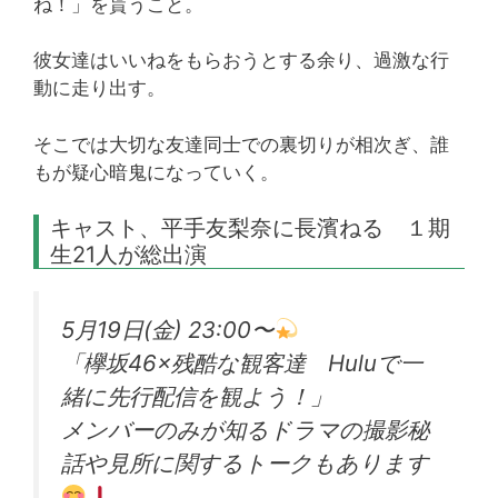
ね！」を貰うこと。
彼女達はいいねをもらおうとする余り、過激な行
動に走り出す。
そこでは大切な友達同士での裏切りが相次ぎ、誰
もが疑心暗鬼になっていく。
キャスト、平手友梨奈に長濱ねる １期
生21人が総出演
5月19日(金) 23:00〜
「欅坂46×残酷な観客達 Huluで一
緒に先行配信を観よう！」
メンバーのみが知るドラマの撮影秘
話や見所に関するトークもあります