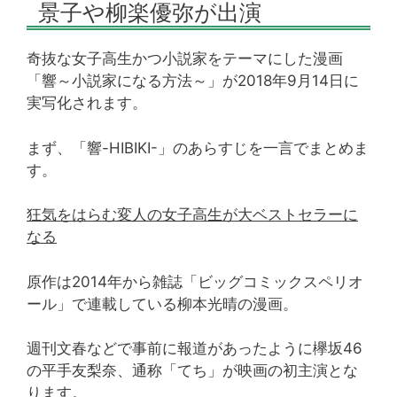
景子や柳楽優弥が出演
奇抜な女子高生かつ小説家をテーマにした漫画
「響～小説家になる方法～」が2018年9月14日に
実写化されます。
まず、「響-HIBIKI-」のあらすじを一言でまとめま
す。
狂気をはらむ変人の女子高生が大ベストセラーに
なる
原作は2014年から雑誌「ビッグコミックスペリオ
ール」で連載している柳本光晴の漫画。
週刊文春などで事前に報道があったように欅坂46
の平手友梨奈、通称「てち」が映画の初主演とな
ります。