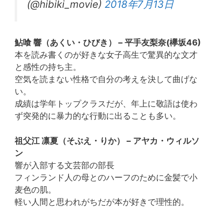
(@hibiki_movie)
2018年7月13日
鮎喰 響（あくい・ひびき） – 平手友梨奈(欅坂46)
本を読み書くのが好きな女子高生で驚異的な文才
と感性の持ち主。
空気を読まない性格で自分の考えを決して曲げな
い。
成績は学年トップクラスだが、年上に敬語は使わ
ず突発的に暴力的な行動に出ることも多い。
祖父江 凛夏（そぶえ・りか） – アヤカ・ウィルソ
ン
響が入部する文芸部の部長
フィンランド人の母とのハーフのために金髪で小
麦色の肌。
軽い人間と思われがちだが本が好きで理性的。