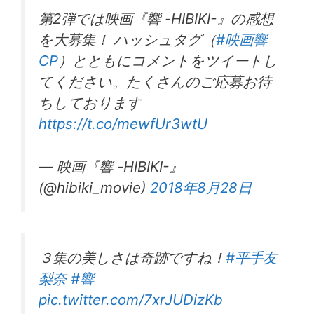
第2弾では映画『響 -HIBIKI-』の感想
を大募集！ ハッシュタグ（
#映画響
CP
）とともにコメントをツイートし
てください。たくさんのご応募お待
ちしております
https://t.co/mewfUr3wtU
— 映画『響 -HIBIKI-』
(@hibiki_movie)
2018年8月28日
３集の美しさは奇跡ですね！
#平手友
梨奈
#響
pic.twitter.com/7xrJUDizKb