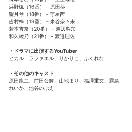
浜野楓（16番） – 原田葵
望月琴（18番） – 守屋茜
吉村梓（19番） – 米谷奈々未
若本杏奈（20番） – 渡辺梨加
和久綾乃（21番） – 渡邉理佐
・ドラマに出演するYouTuber
ヒカル、ラファエル、りかりこ、ふくれな
・その他のキャスト
原田龍二、前田公輝、山地まり、福澤重文、霧島
れいか、池谷のぶえ