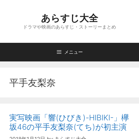
コ
ン
あらすじ大全
テ
ン
ドラマや映画のあらすじ・ストーリーまとめ
ツ
へ
ス
メニュー
キ
ッ
プ
平手友梨奈
実写映画「響(ひびき)-HIBIKI-」欅
坂46の平手友梨奈(てち)が初主演
2018年1月12日
by
あらすじ大全