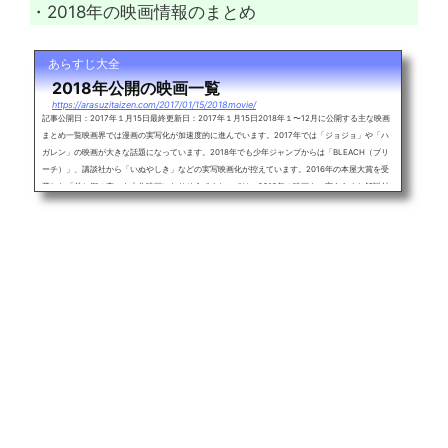
・2018年の映画情報のまとめ
あらすじ大全
2018年公開の映画一覧
https://arasuzitaizen.com/2017/01/15/2018movie/
記事公開日：2017年１月15日最終更新日：2017年１月15日2018年１〜12月に公開する主な映画
まとめ一覧映画界では漫画の実写化が加速度的に進んでいます。2017年では「ジョジョ」や「ハ
ガレン」の映画が大きな話題になっています。2018年でも少年ジャンプからは「BLEACH（ブリ
ーチ）」、講談社から「いぬやしき」などの実写映画化が控えています。2016年の本屋大賞を受
賞した「羊と鋼の森」も大作映画になりそうですね。では、2018年の映画を一言あらすじ解説付
きで紹介、随時更新していきます。2018年に公開予定の主な映画一覧・曇天に...