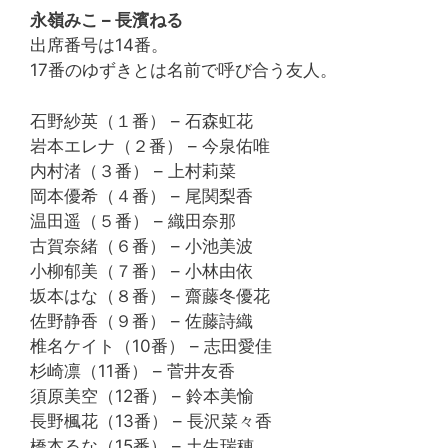
永嶺みこ – 長濱ねる
出席番号は14番。
17番のゆずきとは名前で呼び合う友人。
石野紗英（１番） – 石森虹花
岩本エレナ（２番） – 今泉佑唯
内村渚（３番） – 上村莉菜
岡本優希（４番） – 尾関梨香
温田遥（５番） – 織田奈那
古賀奈緒（６番） – 小池美波
小柳郁美（７番） – 小林由依
坂本はな（８番） – 齋藤冬優花
佐野静香（９番） – 佐藤詩織
椎名ケイト（10番） – 志田愛佳
杉崎凛（11番） – 菅井友香
須原美空（12番） – 鈴本美愉
長野楓花（13番） – 長沢菜々香
橋本るな（15番） – 土生瑞穂