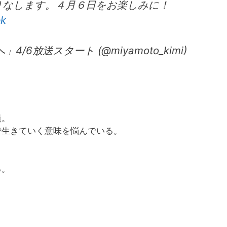
りなします。４月６日をお楽しみに！
pk
/6放送スタート (@miyamoto_kimi)
員。
で生きていく意味を悩んでいる。
る。