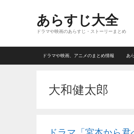
コ
ン
あらすじ大全
テ
ン
ドラマや映画のあらすじ・ストーリーまとめ
ツ
へ
ス
キ
ドラマや映画、アニメのまとめ情報
あ
ッ
プ
大和健太郎
ドラマ「宮本から君