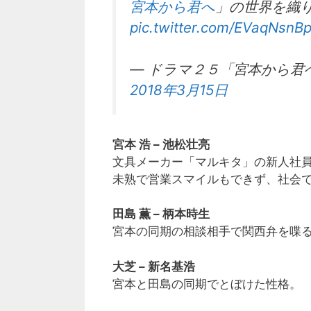
宮本から君へ
」の世界を織
pic.twitter.com/EVaqNsnB
— ドラマ２５「宮本から君へ」4
2018年3月15日
宮本 浩 – 池松壮亮
文具メーカー「マルキタ」の新人社
未熟で営業スマイルもできず、社会
田島 薫 – 柄本時生
宮本の同期の相談相手で関西弁を喋
大芝 – 新名基浩
宮本と田島の同期でとぼけた性格。