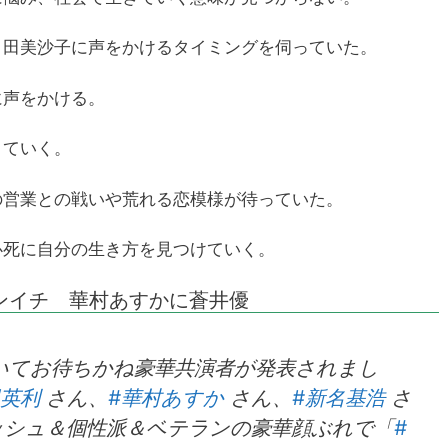
甲田美沙子に声をかけるタイミングを伺っていた。
に声をかける。
きていく。
の営業との戦いや荒れる恋模様が待っていた。
必死に自分の生き方を見つけていく。
ンイチ 華村あすかに蒼井優
いてお待ちかね豪華共演者が発表されまし
田英利
さん、
#華村あすか
さん、
#新名基浩
さ
シュ＆個性派＆ベテランの豪華顔ぶれで「
#