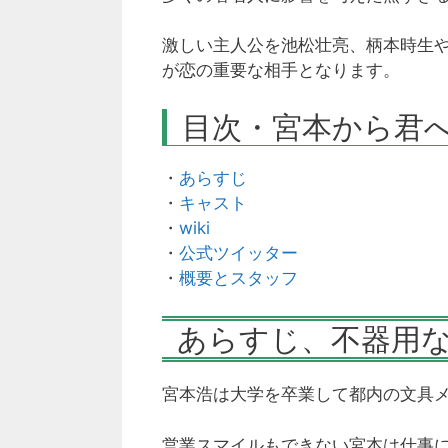
激しい主人公を池松壮亮、柄本時生
が恋の重要な相手となります。
目次・宮本から君
・
あらすじ
・
キャスト
・
wiki
・
公式ツイッター
・
概要とスタッフ
あらすじ、不器用
宮本浩は大学を卒業して都内の文具
営業スマイルもできない宮本は仕事