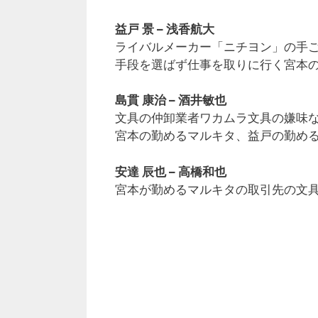
益戸 景 – 浅香航大
ライバルメーカー「ニチヨン」の手
手段を選ばず仕事を取りに行く宮本
島貫 康治 – 酒井敏也
文具の仲卸業者ワカムラ文具の嫌味
宮本の勤めるマルキタ、益戸の勤め
安達 辰也 – 高橋和也
宮本が勤めるマルキタの取引先の文