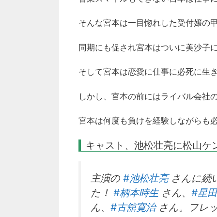
そんな宮本は一目惚れした受付嬢の
同期にも促され宮本はついに美沙子
そして宮本は恋愛に仕事に必死に生
しかし、宮本の前にはライバル会社
宮本は何度も負けを経験しながらも
キャスト、池松壮亮に松山ケ
主演の
#池松壮亮
さんに続
た！
#柄本時生
さん、
#星
ん、
#古舘寛治
さん。フレッ