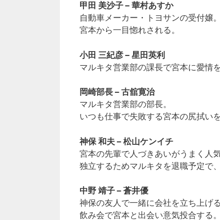
甲田 美沙子 – 華村あすか
自動車メーカー・トヨサンの受付嬢
宮本から一目惚れされる。
小田 三紀彦 – 星田英利
マルキタ営業部の課長で宮本に愛情
岡崎部長 – 古舘寛治
マルキタ営業部の部長。
いつも仕事で失敗する宮本の尻拭い
神保 和夫 – 松山ケンイチ
宮本の先輩で人づきあいがうまく人
独立するためマルキタを退職予定で
中野 靖子 – 蒼井優
神保の友人で一緒に会社を立ち上げ
飲み会で宮本と出会い意気投合する