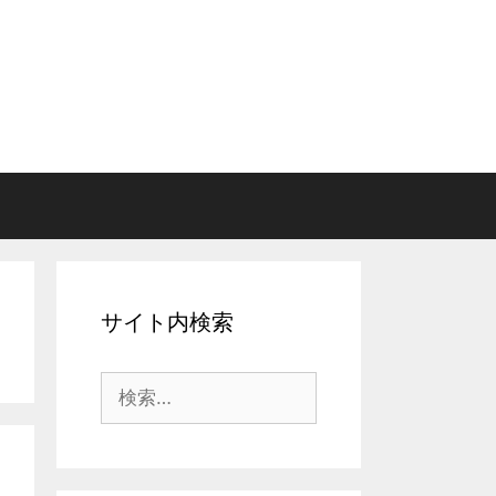
サイト内検索
検
索: