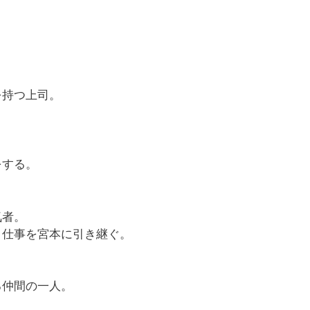
。
を持つ上司。
をする。
気者。
、仕事を宮本に引き継ぐ。
る仲間の一人。
。