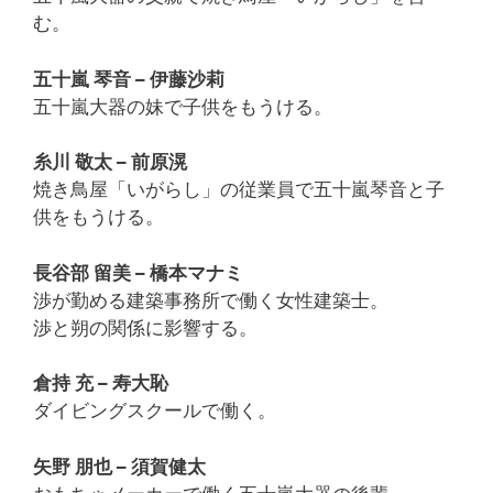
む。
五十嵐 琴音 – 伊藤沙莉
五十嵐大器の妹で子供をもうける。
糸川 敬太 – 前原滉
焼き鳥屋「いがらし」の従業員で五十嵐琴音と子
供をもうける。
長谷部 留美 – 橋本マナミ
渉が勤める建築事務所で働く女性建築士。
渉と朔の関係に影響する。
倉持 充 – 寿大恥
ダイビングスクールで働く。
矢野 朋也 – 須賀健太