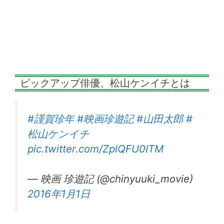
ピックアップ俳優、松山ケンイチとは
#謹賀珍年
#映画珍遊記
#山田太郎
#
松山ケンイチ
pic.twitter.com/ZplQFU0ITM
— 映画 珍遊記 (@chinyuuki_movie)
2016年1月1日