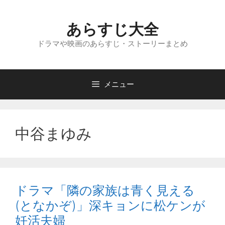
コ
ン
あらすじ大全
テ
ン
ドラマや映画のあらすじ・ストーリーまとめ
ツ
へ
ス
メニュー
キ
ッ
プ
中谷まゆみ
ドラマ「隣の家族は青く見える
(となかぞ)」深キョンに松ケンが
妊活夫婦