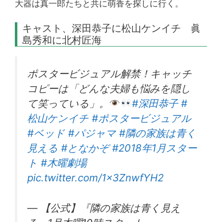
大器は真一郎たちと共に萌香を探しに行く。
キャスト、深田恭子に松山ケンイチ 眞
島秀和に北村匠海
ポスタービジュアル解禁！キャッチ
コピーは「どんな夫婦も悩みを隠し
て笑っている」。
#深田恭子
#
松山ケンイチ
#ポスタービジュアル
#ベッド
#パジャマ
#隣の家族は青く
見える
#となかぞ
#2018年1月スター
ト
#木曜劇場
pic.twitter.com/1x3ZnwfYH2
— 【公式】『隣の家族は青く見え