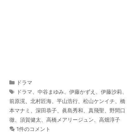
カ
ドラマ
テ
タ
ドラマ
、
中谷まゆみ
、
伊藤かずえ
、
伊藤沙莉
、
ゴ
グ
前原滉
、
北村匠海
、
平山浩行
、
松山ケンイチ
、
橋
リ
本マナミ
、
深田恭子
、
眞島秀和
、
真飛聖
、
野間口
ー
徹
、
須賀健太
、
高橋メアリージュン
、
高畑淳子
1件のコメント