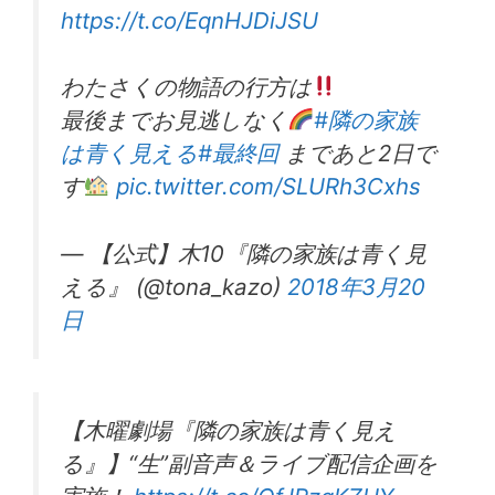
https://t.co/EqnHJDiJSU
わたさくの物語の行方は
最後までお見逃しなく
#隣の家族
は青く見える
#最終回
まであと2日で
す
pic.twitter.com/SLURh3Cxhs
— 【公式】木10『隣の家族は青く見
える』 (@tona_kazo)
2018年3月20
日
【木曜劇場『隣の家族は青く見え
る』】“生”副音声＆ライブ配信企画を