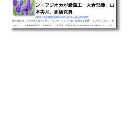
ン・フジオカが巌窟王 大倉忠義、山
本美月、高橋克典
https://arasuzitaizen.com/2018/02/02/dean/
最終更新日：2018年6月12日ドラマ「モンテ・クリスト伯―華麗なる復讐―(モンテクリクリ)」デ
ィーン・フジオカが巌窟王 大倉忠義、山本美月、高橋克典も出演2018年4月19日からのフジテ
レビの木10枠のドラマの主演はディーン・フジオカです。まず、「モンテ・クリスト伯―華麗な
る復讐―」のあらすじを一言でまとめます。無実の罪で監獄に送られた男が巨万の富を手にして復
讐を始める日本では「巌窟王」のタイトルで知られる1840年代のフランスの名作が現代版にアレ
ンジ。恋人役に山本美月、ディーン藤岡の復讐相手は関ジャニ∞の大倉忠義、...