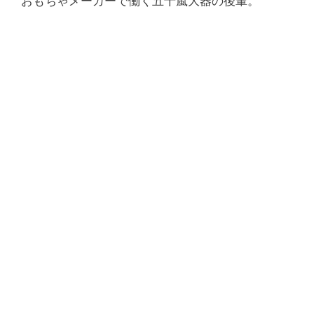
おもちゃメーカーで働く五十嵐大器の後輩。