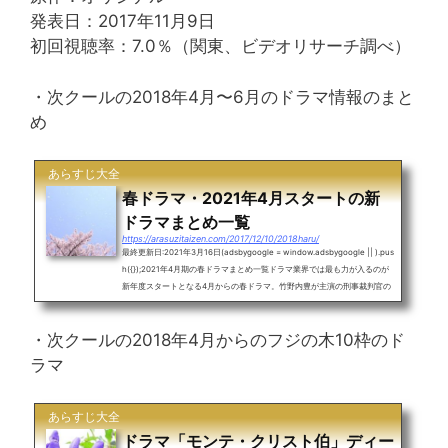
発表日：2017年11月9日
初回視聴率：7.0％（関東、ビデオリサーチ調べ）
・次クールの2018年4月〜6月のドラマ情報のまと
め
あらすじ大全
春ドラマ・2021年4月スタートの新
ドラマまとめ一覧
https://arasuzitaizen.com/2017/12/10/2018haru/
最終更新日:2021年3月16日(adsbygoogle = window.adsbygoogle || ).pus
h({});2021年4月期の春ドラマまとめ一覧ドラマ業界では最も力が入るのが
新年度スタートとなる4月からの春ドラマ。竹野内豊が主演の刑事裁判官の
物語がフジの月9でスタート。木曜日には鈴木亮平が主演の恋愛ドラマ。石
原さとみと綾野剛が主演のドラマも始まります。目次・2021年4月の春ドラ
・次クールの2018年4月からのフジの木10枠のド
マ・タイトル一覧・月曜日・火曜日・水曜日・木曜日・金曜日・土曜日・日
曜日・毎日2021年4月開始の春ドラマのタイトル、主演や放送開始日まと
ラマ
め〜月曜日〜21時-フジ「イチケ...
あらすじ大全
ドラマ「モンテ・クリスト伯」ディー