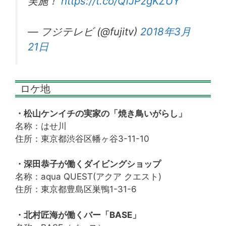
実施！
https://t.co/QfJPzgKZUY
— フジテレビ (@fujitv)
2018年3月
21日
ロケ地
・松山ケンイチの実家の「焼き鳥いがらし」
名称：はせ川
住所：東京都渋谷区幡ヶ谷3-11-10
・深田恭子が働くダイビングショップ
名称：aqua QUEST(アクア クエスト)
住所：東京都豊島区巣鴨1-31-6
・北村匠海が働くバー「BASE」