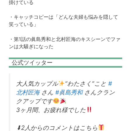
掛けている
・キャッチコピーは「どんな夫婦も悩みを隠して
笑っている」
・第1話の眞島秀和と北村匠海のキスシーンでファ
ンは大騒ぎになった
公式ツイッター
大人気カップル
“わたさく”こと
#
北村匠海
さん
#眞島秀和
さんクラン
クアップです
3ヶ月間、お疲れ様でした
⬇︎2人からのコメントはこちら