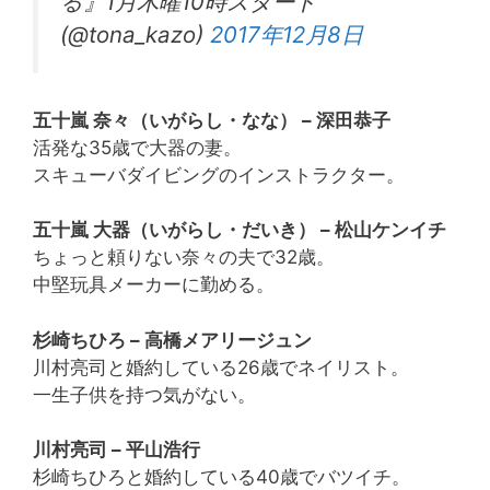
る』1月木曜10時スタート
(@tona_kazo)
2017年12月8日
五十嵐 奈々（いがらし・なな） – 深田恭子
活発な35歳で大器の妻。
スキューバダイビングのインストラクター。
五十嵐 大器（いがらし・だいき） – 松山ケンイチ
ちょっと頼りない奈々の夫で32歳。
中堅玩具メーカーに勤める。
杉崎ちひろ – 高橋メアリージュン
川村亮司と婚約している26歳でネイリスト。
一生子供を持つ気がない。
川村亮司 – 平山浩行
杉崎ちひろと婚約している40歳でバツイチ。