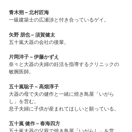
青木朔 – 北村匠海
一級建築士の広瀬渉と付き合っているゲイ。
矢野 朋也 – 須賀健太
五十嵐大器の会社の後輩。
片岡洋子 – 伊藤かずえ
奈々と大器の夫婦の妊活を指導するクリニックの
敏腕医師。
五十嵐聡子 – 高畑淳子
大器の母で夫の健作と一緒に焼き鳥屋「いがら
し」を営む。
息子夫婦に子供が産まれてほしいと願っている。
五十嵐 健作 – 春海四方
五十嵐大器の父親で焼き鳥屋「いがらし」を営