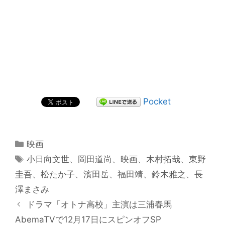
Pocket
カ
映画
テ
タ
小日向文世
、
岡田道尚
、
映画
、
木村拓哉
、
東野
ゴ
グ
圭吾
、
松たか子
、
濱田岳
、
福田靖
、
鈴木雅之
、
長
リ
澤まさみ
ー
投
ドラマ「オトナ高校」主演は三浦春馬
稿
AbemaTVで12月17日にスピンオフSP