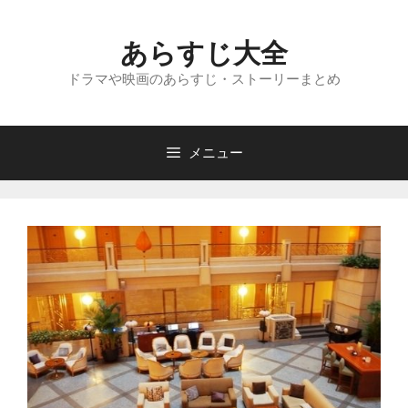
コ
ン
あらすじ大全
テ
ン
ドラマや映画のあらすじ・ストーリーまとめ
ツ
へ
ス
メニュー
キ
ッ
プ