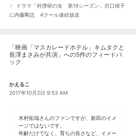
ナ
ドラマ「科捜研の女 第19シーズン」沢口靖子
ビ
に内藤剛志 4クール連続放送
ゲ
ー
シ
ョ
「映画「マスカレードホテル」キムタクと
ン
長澤まさみが共演」への5件のフィードバ
ック
かえるこ
2017年10月2日 9:53 AM
木村拓哉さんのファンですが、新田のイメ
ージではないです。
年齢だけでなく、育ちの良さなど、イメー