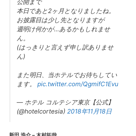
公開まで
本日であと2ヶ月となりましたね。
お披露目は少し先となりますが
週明け何かが…あるかもしれませ
ん。
(はっきりと言えず申し訳ありませ
ん)
また明日、当ホテルでお待ちしてい
ます。
pic.twitter.com/QgmifC1Evu
— ホテル コルテシア東京【公式】
(@hotelcortesia)
2018年11月18日
新田 浩介 – 木村拓哉