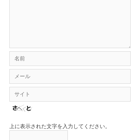
ト
名
前
メ
ー
ル
サ
イ
ト
上に表示された文字を入力してください。