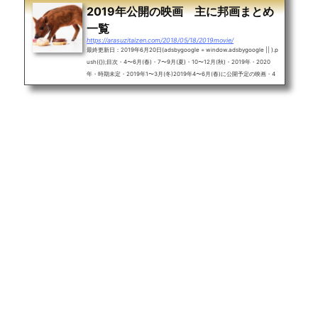
2019年公開の映画 主に邦画まとめ
一覧
https://arasuzitaizen.com/2018/05/18/2019movie/
最終更新日：2019年6月20日(adsbygoogle = window.adsbygoogle || ).p
ush({});目次・4〜6月(春)・7〜9月(夏)・10〜12月(秋)・2019年・2020
年・時期未定・2019年1〜3月(冬)2019年4〜6月(春)に公開予定の映画・4
月の君、スピカ。(君スピ)映画公開日：2019年4月5日キャスト：福原遥、
佐藤大樹、鈴木仁、井桁弘恵、酒井美紀、大谷亮平一言あらすじ解説：高校
の天文部に入った女子1人と男子2人の青春物語。映画公式サイト：リンク
ツイッター公式アカウント：@kimispi_movieあらすじ詳細：映画「4月の
君、スピカ。(君スピ)」福原遥と佐藤大樹...