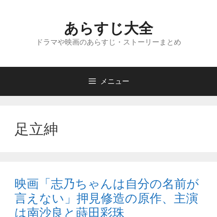
コ
ン
あらすじ大全
テ
ン
ドラマや映画のあらすじ・ストーリーまとめ
ツ
へ
ス
メニュー
キ
ッ
プ
足立紳
映画「志乃ちゃんは自分の名前が
言えない」押見修造の原作、主演
は南沙良と蒔田彩珠