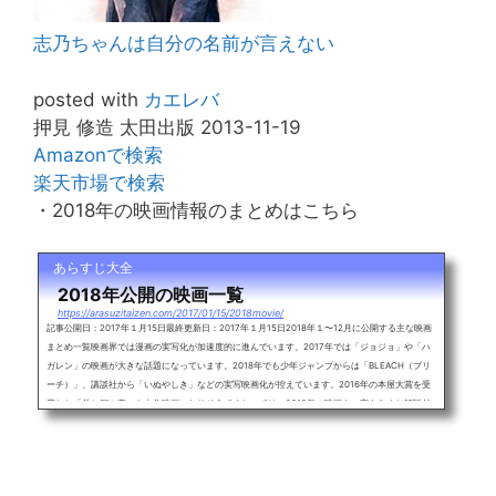
志乃ちゃんは自分の名前が言えない
posted with
カエレバ
押見 修造 太田出版 2013-11-19
Amazonで検索
楽天市場で検索
・2018年の映画情報のまとめはこちら
あらすじ大全
2018年公開の映画一覧
https://arasuzitaizen.com/2017/01/15/2018movie/
記事公開日：2017年１月15日最終更新日：2017年１月15日2018年１〜12月に公開する主な映画
まとめ一覧映画界では漫画の実写化が加速度的に進んでいます。2017年では「ジョジョ」や「ハ
ガレン」の映画が大きな話題になっています。2018年でも少年ジャンプからは「BLEACH（ブリ
ーチ）」、講談社から「いぬやしき」などの実写映画化が控えています。2016年の本屋大賞を受
賞した「羊と鋼の森」も大作映画になりそうですね。では、2018年の映画を一言あらすじ解説付
きで紹介、随時更新していきます。2018年に公開予定の主な映画一覧・曇天に...