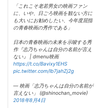
「これこそ老若男女の映画ファン
に、いや、日ごろ映画を観ない方に
も大いにお勧めしたい、今年度屈指
の青春映画の秀作である」
日本の青春映画の未来を示唆する秀
作『志乃ちゃんは自分の名前が言え
ない』 | dmenu映画
https://t.co/Bavixy1EHS
pic.twitter.com/Ib7jahZj2g
— 映画「志乃ちゃんは自分の名前が
言えない」 (@shinochan_movie)
2018年8月4日