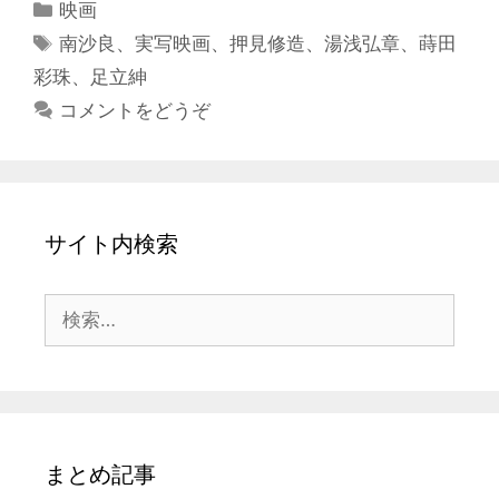
カ
映画
テ
タ
南沙良
、
実写映画
、
押見修造
、
湯浅弘章
、
蒔田
ゴ
グ
彩珠
、
足立紳
リ
コメントをどうぞ
ー
サイト内検索
検
索:
まとめ記事