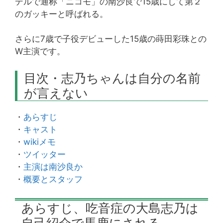
デルで通称「ニコモ」の南沙良で15歳にして第２
のガッキーと呼ばれる。
さらに7歳で子役デビューした15歳の蒔田彩珠との
W主演です。
目次・志乃ちゃんは自分の名前
が言えない
・
あらすじ
・
キャスト
・
wikiメモ
・
ツイッター
・
主演は南沙良か
・
概要とスタッフ
あらすじ、吃音症の大島志乃は