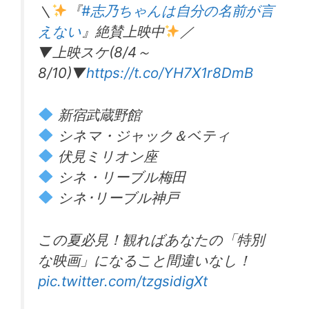
＼
『
#志乃ちゃんは自分の名前が言
えない
』絶賛上映中
／
▼上映スケ(8/4～
8/10)▼
https://t.co/YH7X1r8DmB
新宿武蔵野館
シネマ・ジャック＆ベティ
伏見ミリオン座
シネ・リーブル梅田
シネ･リーブル神戸
この夏必見！観ればあなたの「特別
な映画」になること間違いなし！
pic.twitter.com/tzgsidigXt