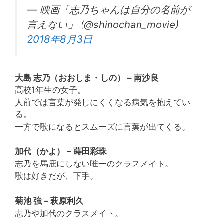
— 映画「志乃ちゃんは自分の名前が
言えない」 (@shinochan_movie)
2018年8月3日
大島 志乃（おおしま・しの） – 南沙良
高校1年生の女子。
人前では言葉が発しにくくなる病気を抱えてい
る。
一方で歌になるとスムーズに言葉が出てくる。
加代（かよ） – 蒔田彩珠
志乃を馬鹿にしない唯一のクラスメイト。
歌は好きだが、下手。
菊池 強 – 萩原利久
志乃や加代のクラスメイト。