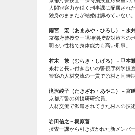
京都府警捜査一課特別捜査対策室の
人間観察力が鋭く刑事課に配属され
独身のままだが結婚は諦めていない
雨宮 宏（あまみや・ひろし） – 永
京都府警捜査一課特別捜査対策室の
明るい性格で身体能力も高い刑事。
村木 繁（むらき・しげる） – 甲本
糸村と長い付き合いの警視庁科学捜
警察の人材交流の一貫で糸村と同時
滝沢綾子（たきざわ・あやこ） – 宮
京都府警の科捜研研究員。
人材交流で派遣されてきた村木の技
岩田信之 – 梶原善
捜査一課から引き抜かれた新メンバ