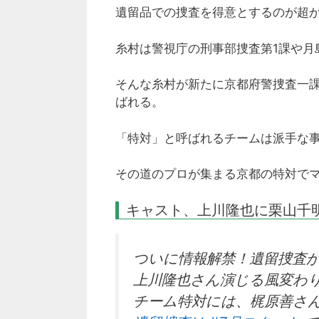
遺留品での捜査を得意とするのが超
糸村は警視庁の刑事部捜査第1課や月
そんな糸村が新たに京都府警捜査一
ばれる。
「特対」と呼ばれるチームは派手な
その道のプロが集まる京都の特対で
キャスト、上川隆也に栗山千
ついに情報解禁！遺留捜査
上川隆也さん演じる風変わ
チーム特対には、梶原善さ