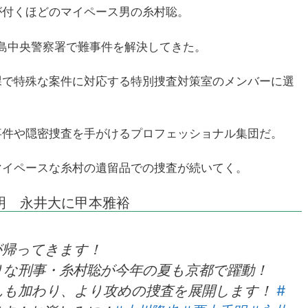
が付くほどのマイペース男の糸村聡。
島中央警察署で難事件を解決してきた。
課で特殊な案件に対応する特別捜査対策室のメンバーに選
事件や隠密捜査を手がけるプロフェッショナル集団だ。
マイペースな糸村の遺留品での捜査が続いてく。
明 永井大に甲本雅裕
が帰ってきます！
りな刑事・糸村聡が今年の夏も京都で躍動！
んも加わり、より攻めの捜査を展開します！
#