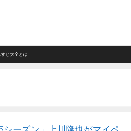
らすじ大全とは
第5シーズン」上川隆也がマイペ