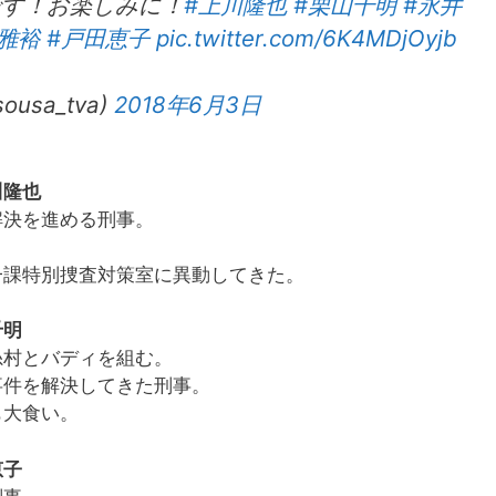
す！お楽しみに！
#上川隆也
#栗山千明
#永井
雅裕
#戸田恵子
pic.twitter.com/6K4MDjOyjb
usa_tva)
2018年6月3日
川隆也
解決を進める刑事。
一課特別捜査対策室に異動してきた。
千明
糸村とバディを組む。
事件を解決してきた刑事。
も大食い。
恵子