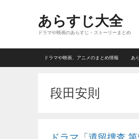
コ
ン
あらすじ大全
テ
ン
ドラマや映画のあらすじ・ストーリーまとめ
ツ
へ
ス
キ
ドラマや映画、アニメのまとめ情報
あ
ッ
プ
段田安則
ドラマ「遺留捜査 