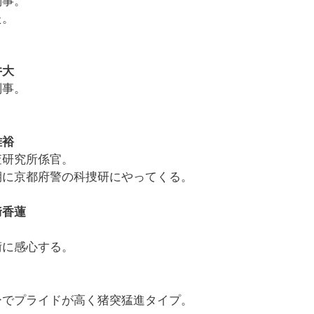
刑事。
た。
。
井大
刑事。
雅裕
査研究所係官。
期に京都府警の科捜研にやってくる。
﨑香蓮
術に感心する。
ーでプライドが高く猪突猛進タイプ。