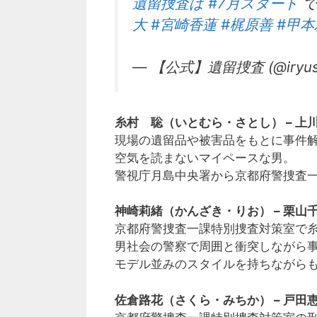
遺留捜査は
#7月スタート
で
大
#宮崎香蓮
#梶原善
#甲本
— 【公式】遺留捜査 (@iryuso
糸村 聡（いとむら・さとし） – 上
現場の遺留品や被害品をもとに事件
空気を読まないマイペースな男。
警視庁月島中央署から京都府警捜査
神崎莉緒（かんざき・りお） – 栗山
京都府警捜査一課特別捜査対策室で
男社会の警察で周囲と衝突しながら
モデル並みのスタイルを持ちながら
佐倉路花（さくら・みちか） – 戸田