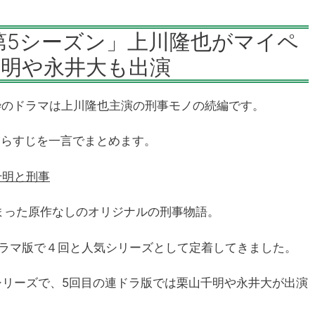
第5シーズン」上川隆也がマイペ
千明や永井大も出演
８枠のドラマは上川隆也主演の刑事モノの続編です。
あらすじを一言でまとめます。
千明と刑事
始まった原作なしのオリジナルの刑事物語。
ドラマ版で４回と人気シリーズとして定着してきました。
シリーズで、5回目の連ドラ版では栗山千明や永井大が出演