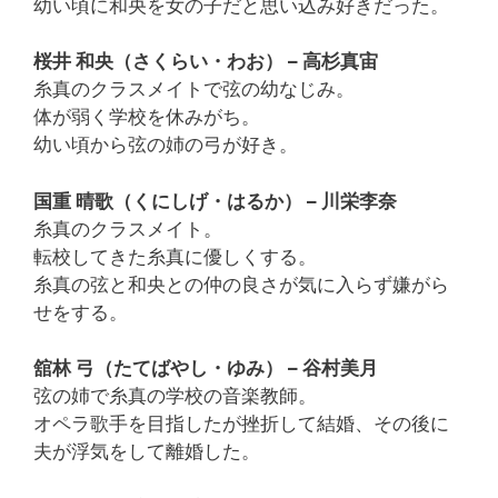
幼い頃に和央を女の子だと思い込み好きだった。
桜井 和央（さくらい・わお） – 高杉真宙
糸真のクラスメイトで弦の幼なじみ。
体が弱く学校を休みがち。
幼い頃から弦の姉の弓が好き。
国重 晴歌（くにしげ・はるか） – 川栄李奈
糸真のクラスメイト。
転校してきた糸真に優しくする。
糸真の弦と和央との仲の良さが気に入らず嫌がら
せをする。
舘林 弓（たてばやし・ゆみ） – 谷村美月
弦の姉で糸真の学校の音楽教師。
オペラ歌手を目指したが挫折して結婚、その後に
夫が浮気をして離婚した。