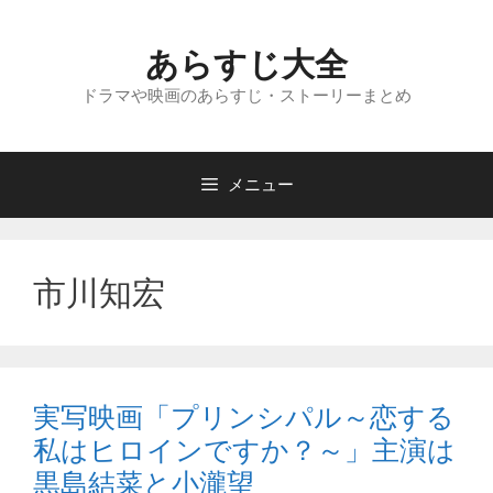
コ
ン
あらすじ大全
テ
ン
ドラマや映画のあらすじ・ストーリーまとめ
ツ
へ
ス
メニュー
キ
ッ
プ
市川知宏
実写映画「プリンシパル～恋する
私はヒロインですか？～」主演は
黒島結菜と小瀧望