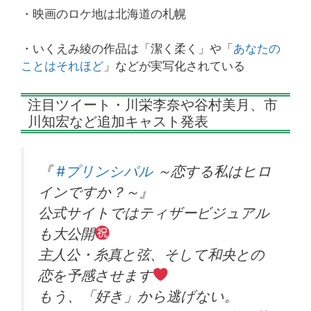
・映画のロケ地は北海道の札幌
・いくえみ綾の作品は「潔く柔く」や「
あなたの
ことはそれほど
」などが実写化されている
注目ツイート・川栄李奈や谷村美月、市
川知宏など追加キャスト発表
『
#プリンシパル
～恋する私はヒロ
インですか？～』
公式サイトではティザービジュアル
も大公開
主人公・糸真と弦、そして和央との
恋を予感させます
もう、「好き」から逃げない。