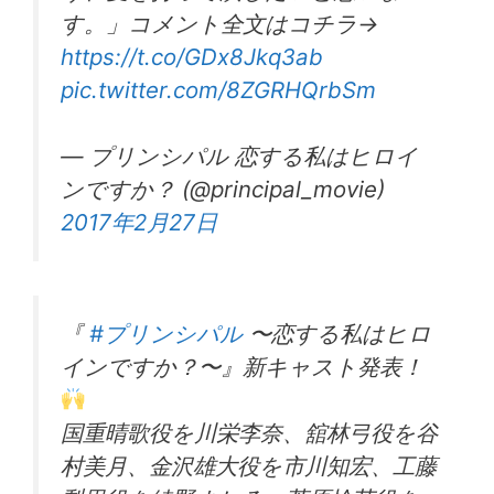
す。」コメント全文はコチラ→
https://t.co/GDx8Jkq3ab
pic.twitter.com/8ZGRHQrbSm
— プリンシパル 恋する私はヒロイ
ンですか？ (@principal_movie)
2017年2月27日
『
#プリンシパル
〜恋する私はヒロ
インですか？〜』新キャスト発表！
国重晴歌役を川栄李奈、舘林弓役を谷
村美月、金沢雄大役を市川知宏、工藤