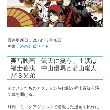
最終更新日：2018年3月18日
画像：
漫画公式サイト
実写映画「曇天に笑う」主演は
福士蒼汰 中山優馬と若山耀人
が３兄弟
イケメンたちのアクション時代劇が福士蒼汰主演
で幕を開ける。
月刊コミックアヴァルスで連載した漫画を原作に