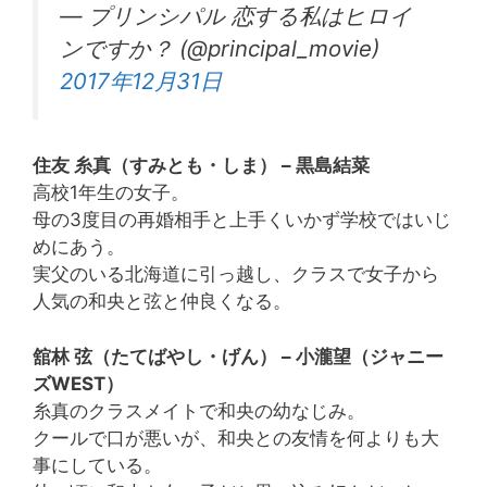
— プリンシパル 恋する私はヒロイ
ンですか？ (@principal_movie)
2017年12月31日
住友 糸真（すみとも・しま） – 黒島結菜
高校1年生の女子。
母の3度目の再婚相手と上手くいかず学校ではいじ
めにあう。
実父のいる北海道に引っ越し、クラスで女子から
人気の和央と弦と仲良くなる。
舘林 弦（たてばやし・げん） – 小瀧望（ジャニー
ズWEST）
糸真のクラスメイトで和央の幼なじみ。
クールで口が悪いが、和央との友情を何よりも大
事にしている。