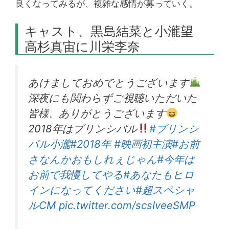
良くなってみるが、複雑な感情が募っていく。
キャスト、黒島結菜と小瀧望
高杉真宙に川栄李奈
あけましておめでとうございます
深夜にも関わらずご視聴いただいた
皆様、ありがとうございます
2018年はプリンシパル
#プリンシ
パル小瀧
#2018年
#映画初主演
#お前
さなんかおもしれぇじゃん
#今年は
お前で我慢してやる
#あなたもヒロ
インになってください
#超スペシャ
ルCM
pic.twitter.com/scsIveeSMP