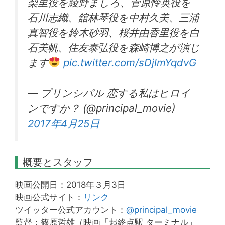
梨里役を綾野ましろ、菅原怜英役を
石川志織、舘林琴役を中村久美、三浦
真智役を鈴木砂羽、桜井由香里役を白
石美帆、住友泰弘役を森崎博之が演じ
ます
pic.twitter.com/sDjlmYqdvG
— プリンシパル 恋する私はヒロイ
ンですか？ (@principal_movie)
2017年4月25日
概要とスタッフ
映画公開日：2018年３月3日
映画公式サイト：
リンク
ツイッター公式アカウント：
@principal_movie
監督：篠原哲雄（映画「起終点駅 ターミナル」