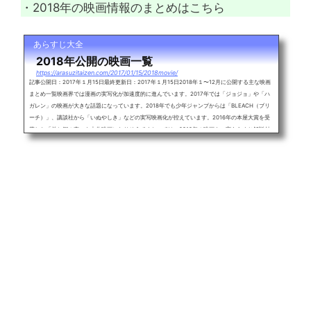
・2018年の映画情報のまとめはこちら
あらすじ大全
2018年公開の映画一覧
https://arasuzitaizen.com/2017/01/15/2018movie/
記事公開日：2017年１月15日最終更新日：2017年１月15日2018年１〜12月に公開する主な映画
まとめ一覧映画界では漫画の実写化が加速度的に進んでいます。2017年では「ジョジョ」や「ハ
ガレン」の映画が大きな話題になっています。2018年でも少年ジャンプからは「BLEACH（ブリ
ーチ）」、講談社から「いぬやしき」などの実写映画化が控えています。2016年の本屋大賞を受
賞した「羊と鋼の森」も大作映画になりそうですね。では、2018年の映画を一言あらすじ解説付
きで紹介、随時更新していきます。2018年に公開予定の主な映画一覧・曇天に...