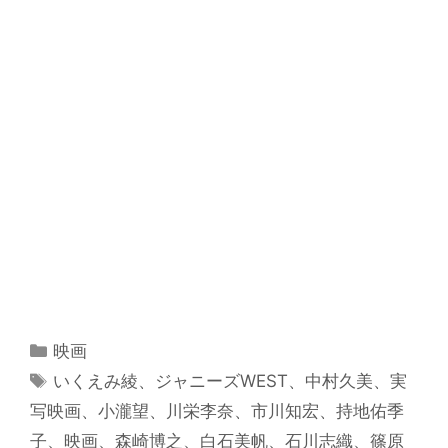
カ
映画
テ
タ
いくえみ綾
、
ジャニーズWEST
、
中村久美
、
実
ゴ
グ
写映画
、
小瀧望
、
川栄李奈
、
市川知宏
、
持地佑季
リ
子
、
映画
、
森崎博之
、
白石美帆
、
石川志織
、
篠原
ー