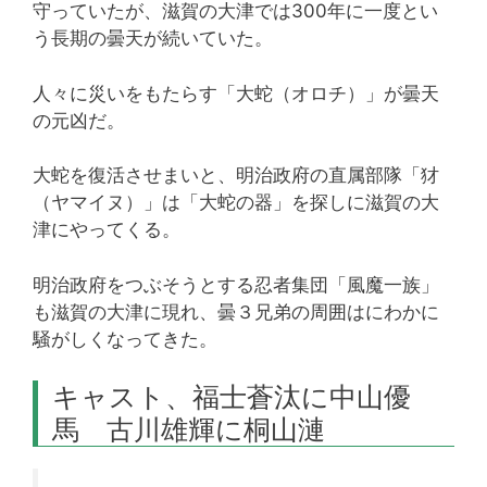
守っていたが、滋賀の大津では300年に一度とい
う長期の曇天が続いていた。
人々に災いをもたらす「大蛇（オロチ）」が曇天
の元凶だ。
大蛇を復活させまいと、明治政府の直属部隊「犲
（ヤマイヌ）」は「大蛇の器」を探しに滋賀の大
津にやってくる。
明治政府をつぶそうとする忍者集団「風魔一族」
も滋賀の大津に現れ、曇３兄弟の周囲はにわかに
騒がしくなってきた。
キャスト、福士蒼汰に中山優
馬 古川雄輝に桐山漣