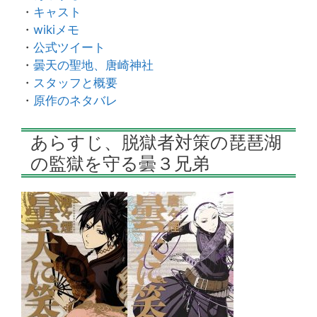
・
キャスト
・
wikiメモ
・
公式ツイート
・
曇天の聖地、唐崎神社
・
スタッフと概要
・
原作のネタバレ
あらすじ、脱獄者対策の琵琶湖
の監獄を守る曇３兄弟