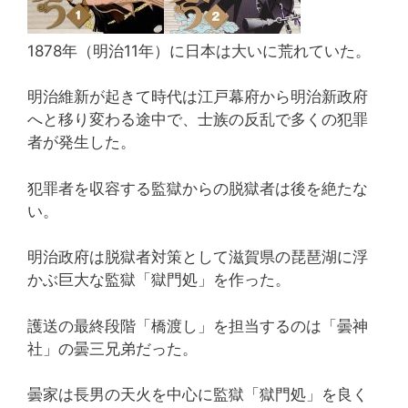
1878年（明治11年）に日本は大いに荒れていた。
明治維新が起きて時代は江戸幕府から明治新政府
へと移り変わる途中で、士族の反乱で多くの犯罪
者が発生した。
犯罪者を収容する監獄からの脱獄者は後を絶たな
い。
明治政府は脱獄者対策として滋賀県の琵琶湖に浮
かぶ巨大な監獄「獄門処」を作った。
護送の最終段階「橋渡し」を担当するのは「曇神
社」の曇三兄弟だった。
曇家は長男の天火を中心に監獄「獄門処」を良く