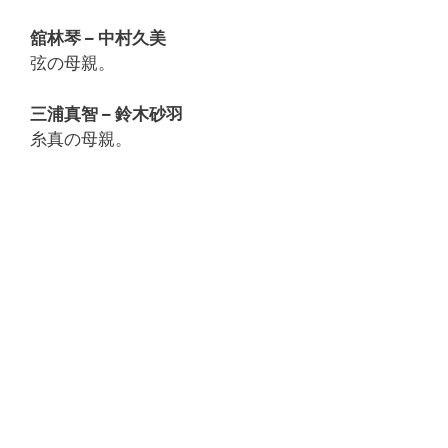
舘林琴 – 中村久美
弦の母親。
三浦真智 – 鈴木砂羽
糸真の母親。