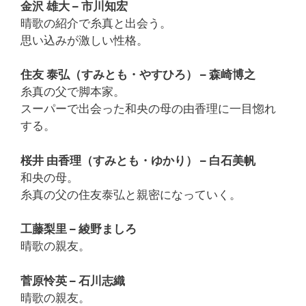
金沢 雄大 – 市川知宏
晴歌の紹介で糸真と出会う。
思い込みが激しい性格。
住友 泰弘（すみとも・やすひろ） – 森崎博之
糸真の父で脚本家。
スーパーで出会った和央の母の由香理に一目惚れ
する。
桜井 由香理（すみとも・ゆかり） – 白石美帆
和央の母。
糸真の父の住友泰弘と親密になっていく。
工藤梨里 – 綾野ましろ
晴歌の親友。
菅原怜英 – 石川志織
晴歌の親友。