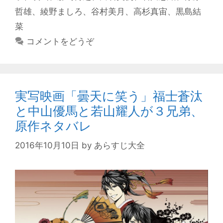
哲雄
、
綾野ましろ
、
谷村美月
、
高杉真宙
、
黒島結
菜
コメントをどうぞ
実写映画「曇天に笑う」福士蒼汰
と中山優馬と若山耀人が３兄弟、
原作ネタバレ
2016年10月10日
by
あらすじ大全