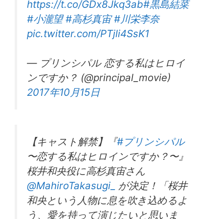
https://t.co/GDx8Jkq3ab
#黒島結菜
#小瀧望
#高杉真宙
#川栄李奈
pic.twitter.com/PTjli4SsK1
— プリンシパル 恋する私はヒロイ
ンですか？ (@principal_movie)
2017年10月15日
【キャスト解禁】『
#プリンシパル
〜恋する私はヒロインですか？〜』
桜井和央役に高杉真宙さん
@MahiroTakasugi_
が決定！「桜井
和央という人物に息を吹き込めるよ
う、愛を持って演じたいと思いま