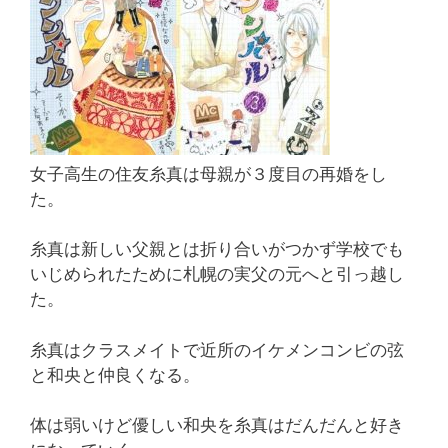
女子高生の住友糸真は母親が３度目の再婚をし
た。
糸真は新しい父親とは折り合いがつかず学校でも
いじめられたために札幌の実父の元へと引っ越し
た。
糸真はクラスメイトで近所のイケメンコンビの弦
と和央と仲良くなる。
体は弱いけど優しい和央を糸真はだんだんと好き