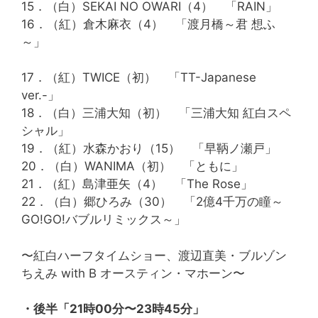
15．（白）SEKAI NO OWARI（4） 「RAIN」
16．（紅）倉木麻衣（4） 「渡月橋～君 想ふ
～」
17．（紅）TWICE（初） 「TT-Japanese
ver.-」
18．（白）三浦大知（初） 「三浦大知 紅白スペ
シャル」
19．（紅）水森かおり（15） 「早鞆ノ瀬戸」
20．（白）WANIMA（初） 「ともに」
21．（紅）島津亜矢（4） 「The Rose」
22．（白）郷ひろみ（30） 「2億4千万の瞳～
GO!GO!バブルリミックス～」
〜紅白ハーフタイムショー、渡辺直美・ブルゾン
ちえみ with B オースティン・マホーン〜
・後半「21時00分〜23時45分」