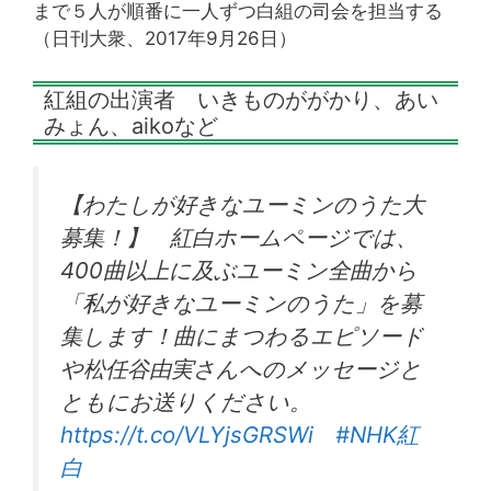
まで５人が順番に一人ずつ白組の司会を担当する
（日刊大衆、2017年9月26日）
紅組の出演者 いきものががかり、あい
みょん、aikoなど
【わたしが好きなユーミンのうた大
募集！】 紅白ホームページでは、
400曲以上に及ぶユーミン全曲から
「私が好きなユーミンのうた」を募
集します！曲にまつわるエピソード
や松任谷由実さんへのメッセージと
ともにお送りください。
https://t.co/VLYjsGRSWi
#NHK紅
白