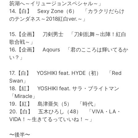
笏湖へ～イリュージョンスペシャル～」
14.【白】 Sexy Zone（6） 「カラクリだらけ
のテンダネス～2018紅白ver.～」
15.【企画】 刀剣男士 「刀剣乱舞～出陣！紅白
歌合戦～」
16.【企画】 Aqours 「君のこころは輝いてるか
い？」
17.【白】 YOSHIKI feat. HYDE（初） 「Red
Swan」
18.【紅】 YOSHIKI feat. サラ・ブライトマン
「Miracle」
19.【紅】 島津亜矢（5） 「時代」
20.【白】 五木ひろし（48） 「VIVA・LA・
VIDA！～生きてるっていいね！～」
〜後半〜