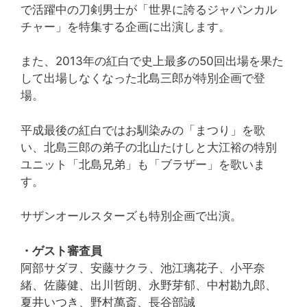
で活躍中の刀剣男士が「世界に誇るジャパンカル
チャー」を特集する企画に出演します。
また、2013年の紅白で史上最多の50回出場を果た
して出場しなくなった北島三郎が特別企画で登
場。
平成最後の紅白ではお馴染みの「まつり」を歌
い、北島三郎の弟子の北山たけしと大江裕の特別
ユニット「北島兄弟」も「ブラザー」を歌いま
す。
サザンオールスターズも特別企画で出演。
・ゲスト審査員
阿部サダヲ、安藤サクラ、池江璃花子、小平奈
緒、佐藤健、出川哲朗、永野芽郁、中村勘九郎、
夏井いつき、野村萬斎、長谷部誠