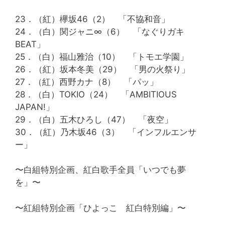
23．（紅）欅坂46（2） 「不協和音」
24．（白）関ジャニ∞（6） 「なぐりガキ
BEAT」
25．（白）福山雅治（10） 「トモエ学園」
26．（紅）坂本冬美（29） 「男の火祭り」
27．（紅）西野カナ（8） 「パッ」
28．（白）TOKIO（24） 「AMBITIOUS
JAPAN!」
29．（白）五木ひろし（47） 「夜空」
30．（紅）乃木坂46（3） 「インフルエンサ
ー」
〜白組特別企画、紅白歌手全員「いつでも夢
を」〜
〜紅組特別企画「ひよっこ 紅白特別編」〜