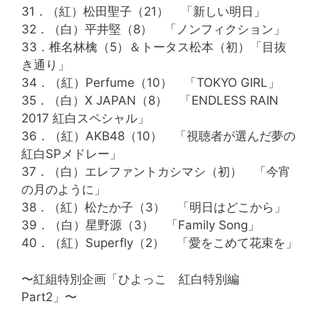
31．（紅）松田聖子（21） 「新しい明日」
32．（白）平井堅（8） 「ノンフィクション」
33．椎名林檎（5）＆トータス松本（初）「目抜
き通り」
34．（紅）Perfume（10） 「TOKYO GIRL」
35．（白）X JAPAN（8） 「ENDLESS RAIN
2017 紅白スペシャル」
36．（紅）AKB48（10） 「視聴者が選んだ夢の
紅白SPメドレー」
37．（白）エレファントカシマシ（初） 「今宵
の月のように」
38．（紅）松たか子（3） 「明日はどこから」
39．（白）星野源（3） 「Family Song」
40．（紅）Superfly（2） 「愛をこめて花束を」
〜紅組特別企画「ひよっこ 紅白特別編
Part2」〜