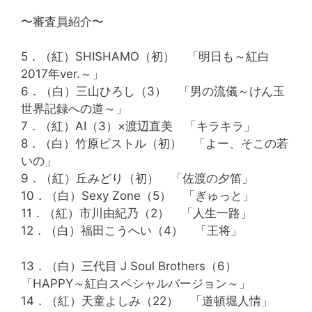
〜審査員紹介〜
5．（紅）SHISHAMO（初） 「明日も～紅白
2017年ver.～」
6．（白）三山ひろし（3） 「男の流儀～けん玉
世界記録への道～」
7．（紅）AI（3）×渡辺直美 「キラキラ」
8．（白）竹原ピストル（初） 「よー、そこの若
いの」
9．（紅）丘みどり（初） 「佐渡の夕笛」
10．（白）Sexy Zone（5） 「ぎゅっと」
11．（紅）市川由紀乃（2） 「人生一路」
12．（白）福田こうへい（4） 「王将」
13．（白）三代目 J Soul Brothers（6）
「HAPPY～紅白スペシャルバージョン～」
14．（紅）天童よしみ（22） 「道頓堀人情」