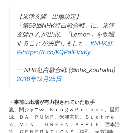
【米津玄師 出場決定】
「第69回NHK紅白歌合戦」に、米津
玄師さんが出演。「Lemon」を歌唱
することが決定しました。
#NHK紅
白
https://t.co/KQPaIFVxKy
— NHK紅白歌合戦 (@nhk_kouhaku)
2018年12月25日
・事前に出場が有力視されていた歌手
嵐、関ジャニ∞、Ｋｉｎｇ＆Ｐｒｉｎｃｅ、星野
源、ＤＡ ＰＵＭＰ、米津玄師、Ｓｕｃｈｍｏ
ｓ、Ｍｒｓ． ＧＲＥＥＮ ＡＰＰＬＥ、宮本浩
次、ＧＥＮＥＲＡＴＩＯＮＳ、純烈、東方神起