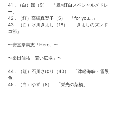
41．（白）嵐（9） 「嵐×紅白スペシャルメドレ
ー」
42．（紅）高橋真梨子（5） 「for you…」
43．（白）氷川きよし（18） 「きよしのズンド
コ節」
〜安室奈美恵「Hero」〜
〜桑田佳祐「若い広場」〜
44．（紅）石川さゆり（40） 「津軽海峡・雪景
色」
45．（白）ゆず（8） 「栄光の架橋」