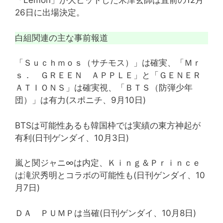
「Lemon」が大ヒットした米津玄師は直前の12月
26日に出場決定。
白組関連の主な事前報道
「Ｓｕｃｈｍｏｓ（サチモス）」は確実、「Ｍｒ
ｓ． ＧＲＥＥＮ ＡＰＰＬＥ」と「ＧＥＮＥＲ
ＡＴＩＯＮＳ」は確実視、「ＢＴＳ（防弾少年
団）」は有力(スポニチ、9月10日)
BTSは可能性あるも韓国枠では実績の東方神起が
有利(日刊ゲンダイ、10月3日)
嵐と関ジャニ∞は内定、Ｋｉｎｇ＆Ｐｒｉｎｃｅ
は滝沢秀明とコラボの可能性も(日刊ゲンダイ、10
月7日)
ＤＡ ＰＵＭＰは当確(日刊ゲンダイ、10月8日)