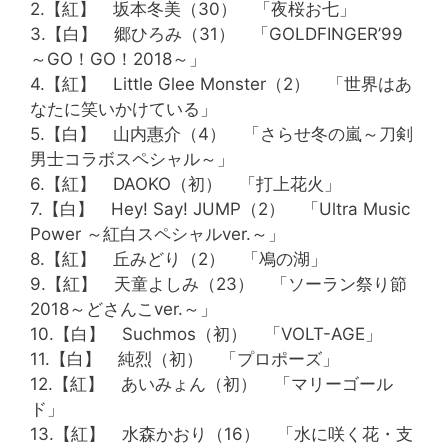
2.【紅】 坂本冬美（30） 「夜桜お七」
3.【白】 郷ひろみ（31） 「GOLDFINGER’99
～GO！GO！2018～」
4.【紅】 Little Glee Monster（2） 「世界はあ
なたに笑いかけている」
5.【白】 山内惠介（4） 「さらせ冬の嵐～刀剣
男士コラボスペシャル～」
6.【紅】 DAOKO（初） 「打上花火」
7.【白】 Hey! Say! JUMP（2） 「Ultra Music
Power ～紅白スペシャルver.～」
8.【紅】 丘みどり（2） 「鳰の湖」
9.【紅】 天童よしみ（23） 「ソーラン祭り節
2018～どさんこver.～」
10.【白】 Suchmos（初） 「VOLT-AGE」
11.【白】 純烈（初） 「プロポーズ」
12.【紅】 あいみょん（初） 「マリーゴール
ド」
13.【紅】 水森かおり（16） 「水に咲く花・支