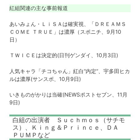
紅組関連の主な事前報道
あいみょん・ＬｉＳＡは確実視、「ＤＲＥＡＭＳ
ＣＯＭＥ ＴＲＵＥ」は濃厚（スポニチ、9月10
日）
ＴＷＩＣＥは決定的(日刊ゲンダイ、10月3日)
人気キャラ「チコちゃん」紅白“内定”、宇多田ヒカ
ルは濃厚(サンスポ、10月9日)
いきものがかりは当確(NEWSポストセブン、11月
9日)
白組の出演者 Ｓｕｃｈｍｏｓ（サチモ
ス）、Ｋｉｎｇ＆Ｐｒｉｎｃｅ、ＤＡ
ＰＵＭＰなど