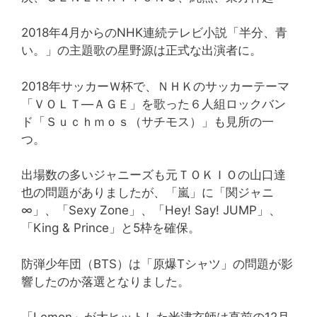
2018年4月からのNHK連続テレビ小説「半分、青
い。」の主題歌の星野源は正式な出演者に。
2018年サッカーＷ杯で、ＮＨＫのサッカーテーマ
「ＶＯＬＴ―ＡＧＥ」を歌った６人組ロックバン
ド「Ｓｕｃｈｍｏｓ（サチモス）」も見所の一
つ。
出場数の多いジャニーズも元ＴＯＫＩＯの山口達
也の問題がありましたが、「嵐」に「関ジャニ
∞」、「Sexy Zone」、「Hey! Say! JUMP」、
「King & Prince」と5枠を確保。
防弾少年団（BTS）は「原爆Tシャツ」の問題が影
響したのか落選となりました。