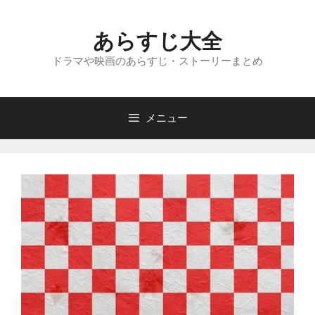
コ
ン
あらすじ大全
テ
ン
ドラマや映画のあらすじ・ストーリーまとめ
ツ
へ
ス
メニュー
キ
ッ
プ