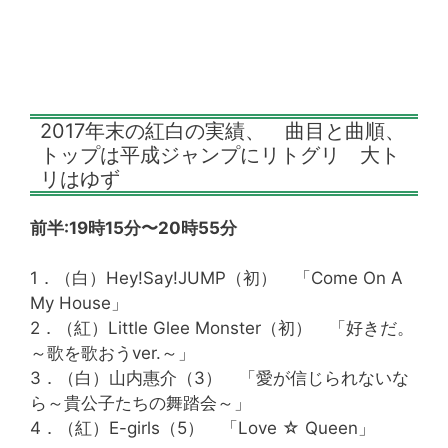
2017年末の紅白の実績、 曲目と曲順、
トップは平成ジャンプにリトグリ 大ト
リはゆず
前半:19時15分〜20時55分
1．（白）Hey!Say!JUMP（初） 「Come On A
My House」
2．（紅）Little Glee Monster（初） 「好きだ。
～歌を歌おうver.～」
3．（白）山内惠介（3） 「愛が信じられないな
ら～貴公子たちの舞踏会～」
4．（紅）E-girls（5） 「Love ☆ Queen」