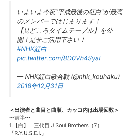
いよいよ今夜“平成最後の紅白”が最高
のメンバーではじまります！
【見どころタイムテーブル】を公
開！是非ご活用下さい！
#NHK紅白
pic.twitter.com/8D0Vh4SyaI
— NHK紅白歌合戦 (@nhk_kouhaku)
2018年12月31日
＜出演者と曲目と曲順、カッコ内は出場回数＞
〜前半〜
1.【白】 三代目 J Soul Brothers（7）
「R.Y.U.S.E.I.」