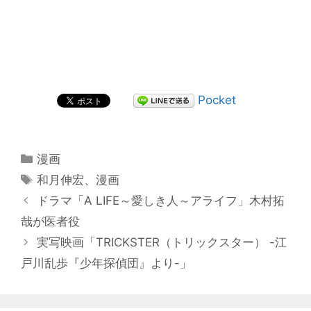
Pocket
カ
漫画
テ
タ
和月伸宏
、
漫画
ゴ
グ
投
ドラマ「A LIFE～愛しき人～アライフ」木村拓
リ
稿
哉が医者役
ー
ナ
実写映画「TRICKSTER（トリックスター） -江
ビ
戸川乱歩『少年探偵団』より-」
ゲ
ー
シ