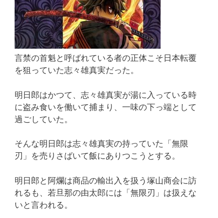
言禁の首魁と呼ばれている者の正体こそ日本転覆
を狙っていた志々雄真実だった。
明日郎はかつて、志々雄真実が湯に入っている時
に盗み食いを働いて捕まり、一味の下っ端として
過ごしていた。
そんな明日郎は志々雄真実の持っていた「無限
刃」を売りさばいて飯にありつこうとする。
明日郎と阿爛は商品の輸出入を扱う塚山商会に訪
れるも、若旦那の由太郎には「無限刃」は扱えな
いと言われる。