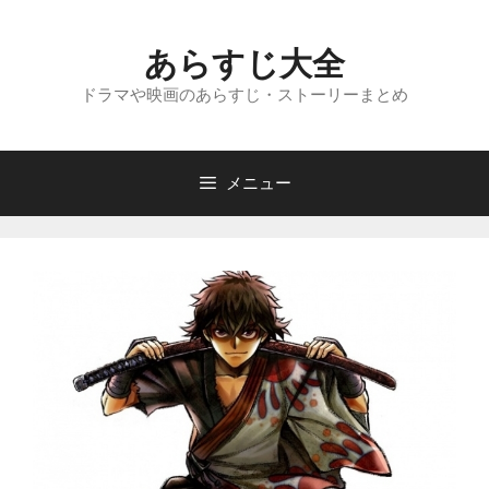
コ
ン
あらすじ大全
テ
ン
ドラマや映画のあらすじ・ストーリーまとめ
ツ
へ
ス
メニュー
キ
ッ
プ