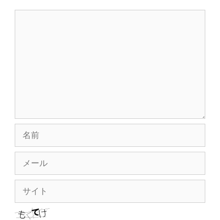
コ
メ
ン
ト
名
前
メ
ー
ル
サ
イ
ト