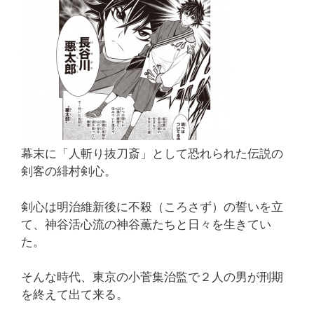
幕末に「人斬り抜刀斎」として恐れられた伝説の
剣客の緋村剣心。
剣心は明治維新後に不殺（ころさず）の誓いを立
て、神谷活心流の神谷薫たちと日々を生きてい
た。
そんな時代、東京の小菅集治監で２人の男が刑期
を終えて出て来る。