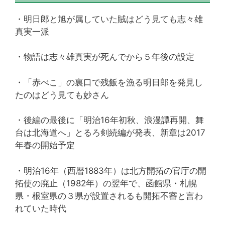
・明日郎と旭が属していた賊はどう見ても志々雄
真実一派
・物語は志々雄真実が死んでから５年後の設定
・「赤べこ」の裏口で残飯を漁る明日郎を発見し
たのはどう見ても妙さん
・後編の最後に「明治16年初秋、浪漫譚再開、舞
台は北海道へ」とるろ剣続編が発表、新章は2017
年春の開始予定
・明治16年（西暦1883年）は北方開拓の官庁の開
拓使の廃止（1982年）の翌年で、函館県・札幌
県・根室県の３県が設置されるも開拓不審と言わ
れていた時代