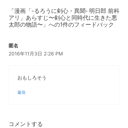
ョ
「漫画「-るろうに剣心・異聞‐ 明日郎 前科
ン
アリ」あらすじ〜剣心と同時代に生きた悪
太郎の物語〜」への1件のフィードバック
匿名
2016年11月3日 2:26 PM
おもしろそう
返信
コメントする