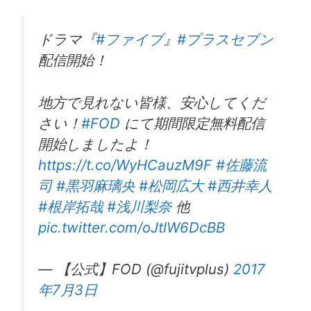
ドラマ『
#ファイブ
』
#プラスセブン
配信開始！
地方で見れない皆様、安心してくだ
さい！
#FOD
にて期間限定無料配信
開始しましたよ！
https://t.co/WyHCauzM9F
#佐藤流
司
#黒羽麻璃央
#松岡広大
#西井幸人
#根岸拓哉
#浅川梨奈
他
pic.twitter.com/oJtlW6DcBB
— 【公式】FOD (@fujitvplus)
2017
年7月3日