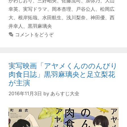
かわしおり
、
三好昭央
、
佐藤流司
、
加弥乃
、
大山
リ
幸英
、
実写ドラマ
、
岡本杏理
、
戸谷公人
、
松岡広
ー
大
、
根岸拓哉
、
水田航生
、
浅川梨奈
、
神田優
、
西
井幸人
、
黒羽麻璃央
コメントをどうぞ
実写映画「アヤメくんののんびり
肉食日誌」黒羽麻璃央と足立梨花
が主演
2016年11月3日
by
あらすじ大全