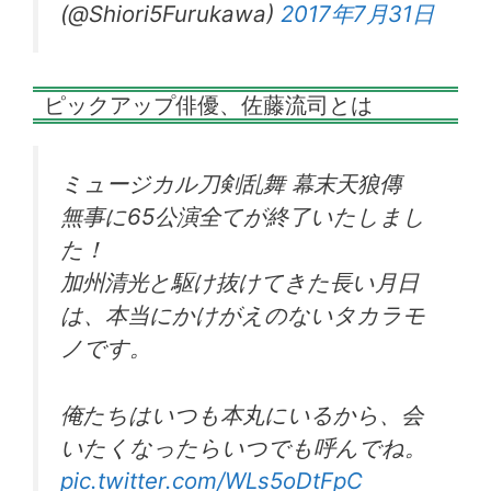
(@Shiori5Furukawa)
2017年7月31日
ピックアップ俳優、佐藤流司とは
ミュージカル刀剣乱舞 幕末天狼傳
無事に65公演全てが終了いたしまし
た！
加州清光と駆け抜けてきた長い月日
は、本当にかけがえのないタカラモ
ノです。
俺たちはいつも本丸にいるから、会
いたくなったらいつでも呼んでね。
pic.twitter.com/WLs5oDtFpC