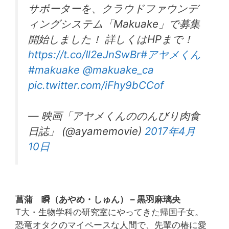
サポーターを、クラウドファウンデ
ィングシステム「Makuake」で募集
開始しました！ 詳しくはHPまで！
https://t.co/Il2eJnSwBr
#アヤメくん
#makuake
@makuake_ca
pic.twitter.com/iFhy9bCCof
— 映画「アヤメくんののんびり肉食
日誌」 (@ayamemovie)
2017年4月
10日
菖蒲 瞬（あやめ・しゅん） – 黒羽麻璃央
T大・生物学科の研究室にやってきた帰国子女。
恐竜オタクのマイペースな人間で、先輩の椿に愛