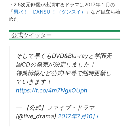
・2.5次元俳優が出演するドラマは2017年１月の
「
男水！ DANSUI！（ダンスイ）
」など目立ち始
めた
公式ツイッター
そして早くもDVD&Blu-rayと学園天
国CDの発売が決定しました！
特典情報など公式HP等で随時更新し
ていきます！
https://t.co/4m7NgxOUph
— 【公式】ファイブ・ドラマ
(@five_drama)
2017年7月10日