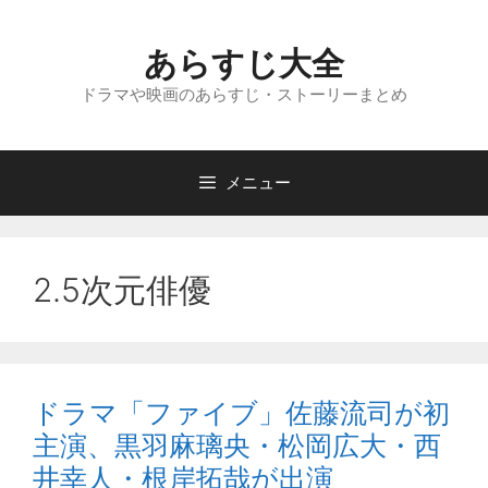
コ
ン
あらすじ大全
テ
ン
ドラマや映画のあらすじ・ストーリーまとめ
ツ
へ
ス
メニュー
キ
ッ
プ
2.5次元俳優
ドラマ「ファイブ」佐藤流司が初
主演、黒羽麻璃央・松岡広大・西
井幸人・根岸拓哉が出演