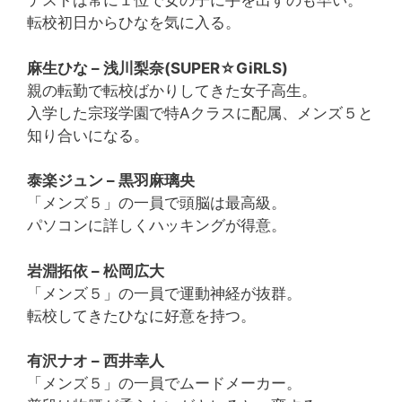
テストは常に１位で女の子に手を出すのも早い。
転校初日からひなを気に入る。
麻生ひな – 浅川梨奈(SUPER☆GiRLS)
親の転勤で転校ばかりしてきた女子高生。
入学した宗珱学園で特Aクラスに配属、メンズ５と
知り合いになる。
泰楽ジュン – 黒羽麻璃央
「メンズ５」の一員で頭脳は最高級。
パソコンに詳しくハッキングが得意。
岩淵拓依 – 松岡広大
「メンズ５」の一員で運動神経が抜群。
転校してきたひなに好意を持つ。
有沢ナオ – 西井幸人
「メンズ５」の一員でムードメーカー。