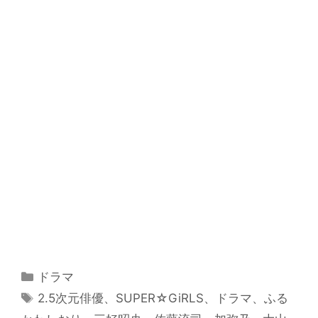
カ
ドラマ
テ
タ
2.5次元俳優
、
SUPER☆GiRLS
、
ドラマ
、
ふる
ゴ
グ