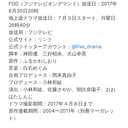
FOD（フジテレビオンデマンド）放送日：2017年
6月30日20時
地上波ドラマ放送日：７月３日スタート、月曜日
26時40分
放送局：フジテレビ
公式サイト：
リンク
公式ツイッターアカウント：
@five_drama
脚本：神田優、三好昭央、大山幸英
原作：ふるかわしおり
音楽：白石めぐみ
企画プロデュース：岡本真由子
プロデュース：小林和紘
演出：小林和紘、佐藤さやか、朝比奈陽子、おお
はたしんじ
ドラマ撮影期間：2017年４月８日まで
原作連載期間：2004〜2011年（別冊マーガレッ
ト）