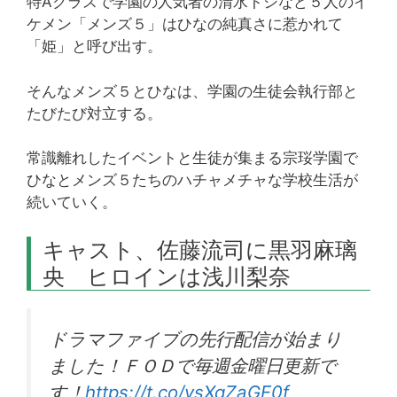
特Aクラスで学園の人気者の清水トシなど５人のイ
ケメン「メンズ５」はひなの純真さに惹かれて
「姫」と呼び出す。
そんなメンズ５とひなは、学園の生徒会執行部と
たびたび対立する。
常識離れしたイベントと生徒が集まる宗珱学園で
ひなとメンズ５たちのハチャメチャな学校生活が
続いていく。
キャスト、佐藤流司に黒羽麻璃
央 ヒロインは浅川梨奈
ドラマファイブの先行配信が始まり
ました！ＦＯＤで毎週金曜日更新で
す！
https://t.co/vsXqZaGF0f