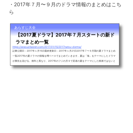
・2017年７月〜９月のドラマ情報のまとめはこち
ら
あらすじ大全
【2017夏ドラマ】2017年７月スタートの新ド
ラマまとめ一覧
https://arasuzitaizen.com/2017/01/15/2017natsu-dorma/
記事公開日：2017年１月15日最終更新日：2017年１月21日2017年７〜９月期の夏ドラマまとめ
一覧2017年の夏ドラマの情報を噂ベースでまとめていきます。夏は「海」をテーマにしたドラマ
が脚光を浴びる。例年と異なり、2017年のフジの月９で若者の夏をテーマにした映画ではないと
いう噂があがっています。山下智久、ガッキーこと新垣結衣の「コード・ブルー」の第3期が2017
年の月９に放送されるのであれば、逃げ恥ロスどころではない騒ぎになりそうです。確定情報、報
道ベースと合わせて情報を更新しながら、2017年７〜９月期の夏ドラマ...