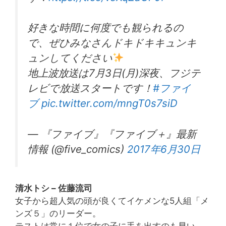
好きな時間に何度でも観られるの
で、ぜひみなさんドキドキキュンキ
ュンしてください
地上波放送は7月3日(月)深夜、フジテ
レビで放送スタートです！
#ファイ
ブ
pic.twitter.com/mngT0s7siD
— 『ファイブ』『ファイブ＋』最新
情報 (@five_comics)
2017年6月30日
清水トシ – 佐藤流司
女子から超人気の頭が良くてイケメンな5人組「メ
ンズ５」のリーダー。