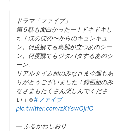
ドラマ「ファイブ」
第５話も面白かったー！ドキドキし
た！ほのぼの〜からのキュンキュ
ン。何度観ても鳥肌が立つあのシー
ン。何度観てもジタバタするあのシ
ーン。
リアルタイム組のみなさま今週もあ
りがとうございました！録画組のみ
なさまもたくさん楽しんでくださ
い！☺︎
#ファイブ
pic.twitter.com/zKYswOjrlC
— ふるかわしおり