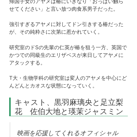
帰国子女のアヤメは椿にいきなり「おっぱい触ら
せてください」と言い放つ肉食系男子だった。
強引すぎるアヤメに対してドン引きする椿だった
が、その純粋さに次第に惹かれていく。
研究室のドSの先輩の仁英が椿を狙う一方、英国で
かつでの同級生のエリザベスが来日してアヤメに
アタックする。
T大・生物学科の研究室は変人のアヤメを中心にど
んどんとカオスな状態になっていく。
キャスト、黒羽麻璃央と足立梨
花 佐伯大地と瑛茉ジャスミン
映画を応援してくれるオフィシャル