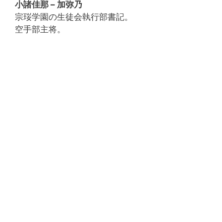
小諸佳那 – 加弥乃
宗珱学園の生徒会執行部書記。
空手部主将。