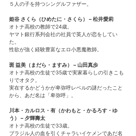
５人の子を持つシングルファザー。
姫谷 さくら（ひめたに・さくら） – 松井愛莉
オトナ高校の教師で24歳。
ヤマト銀行系列会社の社員で英人が恋をしてい
た。
性欲が強く経験豊富なエロ小悪魔教師。
斑 益美（まだら・ますみ） – 山田真歩
オトナ高校の生徒で35歳で実家暮らしの引きこも
りでオタク。
実在するかどうかが卑弥呼レベルの謎だったこと
から、あだ名は「卑弥呼」。
川本・カルロス・有（かわもと・かるろす・ゆ
う） – 夕輝壽太
オトナ高校の生徒で33歳。
ブラジル人の血を引くチャラいイケメンであだ名