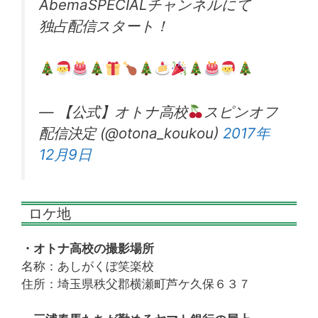
AbemaSPECIALチャンネルにて
独占配信スタート！
— 【公式】オトナ高校
スピンオフ
配信決定 (@otona_koukou)
2017年
12月9日
ロケ地
・オトナ高校の撮影場所
名称：あしがくぼ笑楽校
住所：埼玉県秩父郡横瀬町芦ケ久保６３７