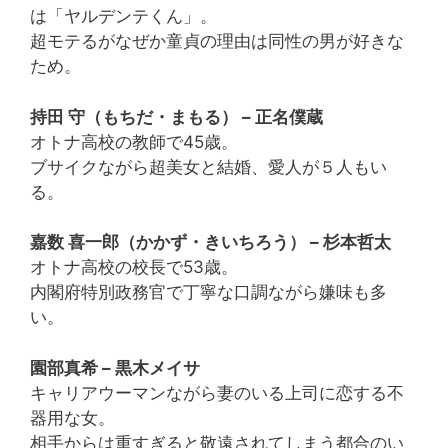
は「ヤルデンテくん」。
超モテるがなぜか童貞の理由は同性の男が好きな
ため。
持田 守（もちだ・まもる） – 正名僕蔵
オトナ高校の教師で45歳。
ブサイクながら超美女と結婚、愛人が５人もい
る。
嘉数 喜一郎（かかず・きいちろう） – 杉本哲太
オトナ高校の校長で53歳。
内閣府特別政務官で丁寧な口調ながら嫌味も多
い。
園部真希 – 黒木メイサ
キャリアウーマンながら妻のいる上司に恋する不
器用な女。
相手からは重すぎると敬遠されてしまう都合のい