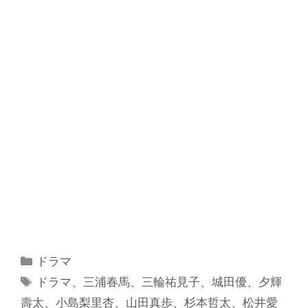
カ
ドラマ
テ
タ
ドラマ
、
三浦春馬
、
三輪祐見子
、
城田優
、
夕輝
ゴ
グ
壽太
、
小島梨里杏
、
山田真歩
、
杉本哲太
、
松井愛