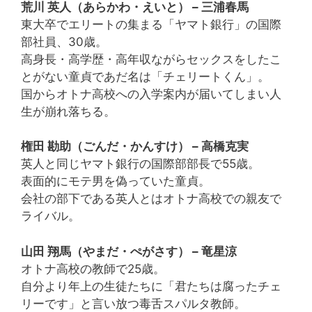
荒川 英人（あらかわ・えいと） – 三浦春馬
東大卒でエリートの集まる「ヤマト銀行」の国際
部社員、30歳。
高身長・高学歴・高年収ながらセックスをしたこ
とがない童貞であだ名は「チェリートくん」。
国からオトナ高校への入学案内が届いてしまい人
生が崩れ落ちる。
権田 勘助（ごんだ・かんすけ） – 高橋克実
英人と同じヤマト銀行の国際部部長で55歳。
表面的にモテ男を偽っていた童貞。
会社の部下である英人とはオトナ高校での親友で
ライバル。
山田 翔馬（やまだ・ぺがさす） – 竜星涼
オトナ高校の教師で25歳。
自分より年上の生徒たちに「君たちは腐ったチェ
リーです」と言い放つ毒舌スパルタ教師。