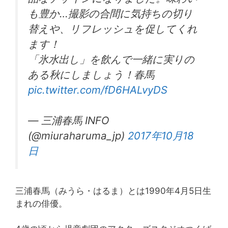
も豊か…撮影の合間に気持ちの切り
替えや、リフレッシュを促してくれ
ます！
「氷水出し」を飲んで一緒に実りの
ある秋にしましょう！春馬
pic.twitter.com/fD6HALvyDS
— 三浦春馬 INFO
(@miuraharuma_jp)
2017年10月18
日
三浦春馬（みうら・はるま）とは1990年4月5日生
まれの俳優。