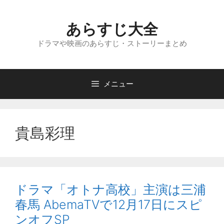
コ
ン
あらすじ大全
テ
ン
ドラマや映画のあらすじ・ストーリーまとめ
ツ
へ
ス
メニュー
キ
ッ
プ
貴島彩理
ドラマ「オトナ高校」主演は三浦
春馬 AbemaTVで12月17日にスピ
ンオフSP