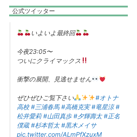
公式ツイッター
いよいよ最終回
今夜23:05〜
ついにクライマックス
衝撃の展開、見逃せません
ぜひぜひご覧下さい
#オトナ
高校
#三浦春馬
#高橋克実
#竜星涼
#
松井愛莉
#山田真歩
#夕輝壽太
#正名
僕蔵
#杉本哲太
#黒木メイサ
pic.twitter.com/ALmPfXzuxM