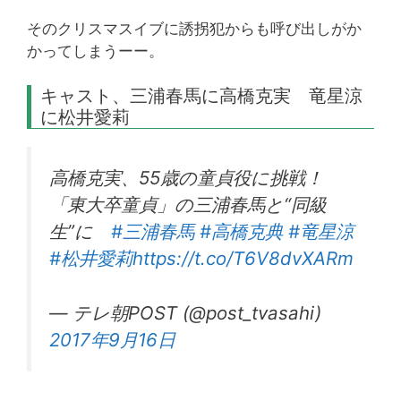
そのクリスマスイブに誘拐犯からも呼び出しがか
かってしまうーー。
キャスト、三浦春馬に高橋克実 竜星涼
に松井愛莉
高橋克実、55歳の童貞役に挑戦！
「東大卒童貞」の三浦春馬と“同級
生”に
#三浦春馬
#高橋克典
#竜星涼
#松井愛莉
https://t.co/T6V8dvXARm
— テレ朝POST (@post_tvasahi)
2017年9月16日