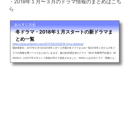
・2018年１月〜３月のドラマ情報のまとめはこち
ら
あらすじ大全
冬ドラマ・2018年１月スタートの新ドラマま
とめ一覧
https://arasuzitaizen.com/2017/06/12/2018-fuyu-dorama/
最終更新日：2017年６月12日2018年１月〜３月期の冬ドラマまとめ一覧2018年１月からの冬ド
ラマの情報を噂ベースでまとめていきます。嵐の松本潤主演のドラマ「99.9-刑事専門弁護士- SE
ASON II」が2017年６月という異例の早さで発表されました。NHKからは大河ドラマ「西郷どん」
や朝の連続テレビ小説「わろてんか」などが放送されます。2017年の同クールでは元SMAPの木
村拓哉や草なぎ剛のドラマが盛り上がった冬ドラマの枠。噂ベースを更新しながら2018年のドラ
マ情報をまとめます。目次・2018年１月からのドラマ情報・2018年１月からの...