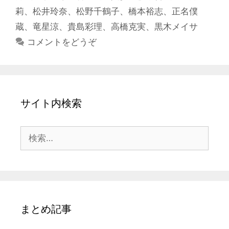
リ
莉
、
松井玲奈
、
松野千鶴子
、
橋本裕志
、
正名僕
ー
蔵
、
竜星涼
、
貴島彩理
、
高橋克実
、
黒木メイサ
コメントをどうぞ
サイト内検索
検
索:
まとめ記事