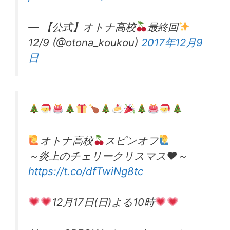
— 【公式】オトナ高校
最終回
12/9 (@otona_koukou)
2017年12月9
日
オトナ高校
スピンオフ
～炎上のチェリークリスマス♥～
https://t.co/dfTwiNg8tc
12月17日(日)よる10時