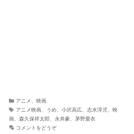
カ
アニメ
、
映画
テ
タ
アニメ映画
、
うめ
、
小沢高広
、
志水淳児
、
映
ゴ
グ
画
、
森久保祥太郎
、
永井豪
、
茅野愛衣
リ
コメントをどうぞ
ー