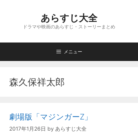
コ
ン
あらすじ大全
テ
ン
ドラマや映画のあらすじ・ストーリーまとめ
ツ
へ
ス
メニュー
キ
ッ
プ
森久保祥太郎
劇場版「マジンガーZ」
2017年1月26日
by
あらすじ大全