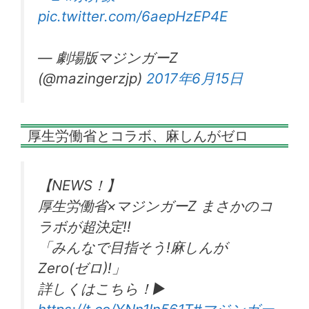
pic.twitter.com/6aepHzEP4E
— 劇場版マジンガーZ
(@mazingerzjp)
2017年6月15日
厚生労働省とコラボ、麻しんがゼロ
【NEWS！】
厚生労働省×マジンガーZ まさかのコ
ラボが超決定!!
「みんなで目指そう!麻しんが
Zero(ゼロ)!」
詳しくはこちら！▶︎