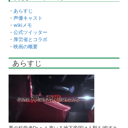
・
あらすじ
・
声優キャスト
・
wikiメモ
・
公式ツイッター
・
厚労省とコラボ
・
映画の概要
あらすじ