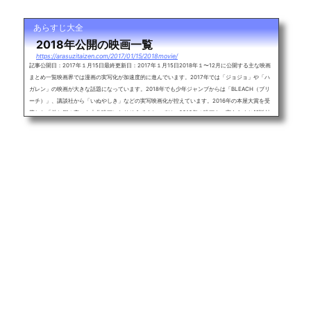
あらすじ大全
2018年公開の映画一覧
https://arasuzitaizen.com/2017/01/15/2018movie/
記事公開日：2017年１月15日最終更新日：2017年１月15日2018年１〜12月に公開する主な映画
まとめ一覧映画界では漫画の実写化が加速度的に進んでいます。2017年では「ジョジョ」や「ハ
ガレン」の映画が大きな話題になっています。2018年でも少年ジャンプからは「BLEACH（ブリ
ーチ）」、講談社から「いぬやしき」などの実写映画化が控えています。2016年の本屋大賞を受
賞した「羊と鋼の森」も大作映画になりそうですね。では、2018年の映画を一言あらすじ解説付
きで紹介、随時更新していきます。2018年に公開予定の主な映画一覧・曇天に...