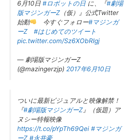
6月10日
#ロボットの日
に、『
#劇場
版マジンガーZ
（仮）』公式Twitter
始動
今すぐフォロー
#マジンガ
ーZ
#はじめてのツイート
pic.twitter.com/Sz6XObRIgj
— 劇場版マジンガーZ
(@mazingerzjp)
2017年6月10日
ついに最新ビジュアルと映像解禁！
『
#劇場版マジンガーZ
』（仮題）ア
ヌシー特報映像
https://t.co/pYpTh69Qei
#マジンガ
ーZ
#永井豪