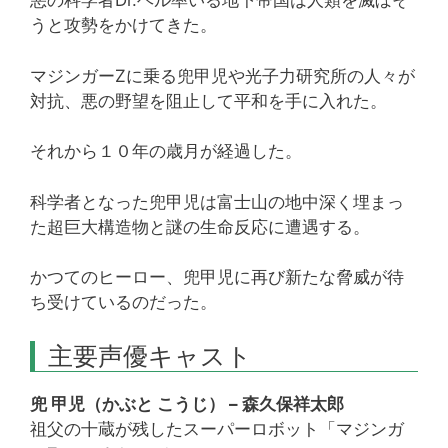
悪の科学者Dr.ヘル率いる地下帝国は人類を滅ぼそ
うと攻勢をかけてきた。
マジンガーZに乗る兜甲児や光子力研究所の人々が
対抗、悪の野望を阻止して平和を手に入れた。
それから１０年の歳月が経過した。
科学者となった兜甲児は富士山の地中深く埋まっ
た超巨大構造物と謎の生命反応に遭遇する。
かつてのヒーロー、兜甲児に再び新たな脅威が待
ち受けているのだった。
主要声優キャスト
兜 甲児（かぶと こうじ） – 森久保祥太郎
祖父の十蔵が残したスーパーロボット「マジンガ