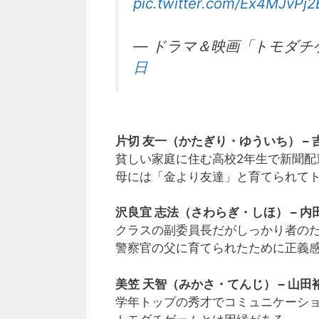
pic.twitter.com/Ex4MJvPj2
— ドラマ＆映画「トモダチゲーム
日
片切 友一（かたぎり・ゆういち） – 
貧しい家庭に住む高校2年生で新聞配
母には「金より友達」と育てられて
沢良宜 志法（さわらぎ・しほ） – 
クラスの副委員長だがしっかり者の
警察官の父に育てられたために正義
美笠 天智（みかさ・てんじ） – 山田
学年トップの秀才でコミュニケーシ