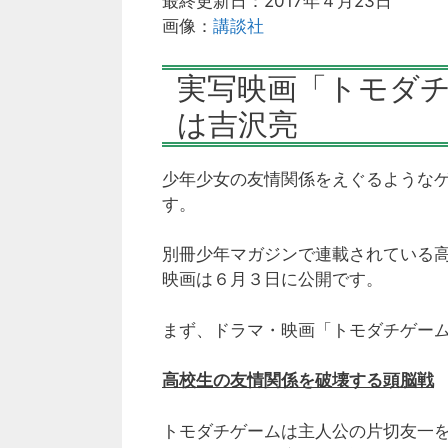
最終更新日：2017年４月23日
画像：
講談社
実写映画「トモダ
は吉沢亮
少年少女の友情関係をえぐるような
す。
別冊少年マガジンで連載されている高
映画は６月３日に公開です。
まず、ドラマ・映画「トモダチゲー
高校生の友情関係を破壊する頭脳戦
トモダチゲームは主人公の片切友一