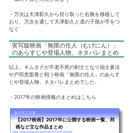
・万次は天津影久から切り取った右腕を移植して
おり、万次を通して天津影久と凛の子孫が手をつ
なぐ
実写版映画「無限の住人（むげにん）」
のあらすじや登場人物、ネタバレまとめ
以上、キムタクが不老不死の剣士となり福士蒼汰
や戸田恵梨香と戦う映画「無限の住人」のあらす
じや登場人物、ネタバレまとめでした。
・2017年の映画情報のまとめはこちら
あらすじ大全
【2017映画】2017年に公開する映画一覧、邦
画など主な作品まとめ
https://arasuzitaizen.com/2016/12/11/2017movie/