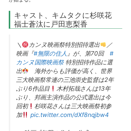
キャスト、キムタクに杉咲花
福士蒼汰に戸田恵梨香
＼
カンヌ映画祭特別招待選出
／
映画『
#無限の住人
』が、第70回
#
カンヌ国際映画祭
特別招待作品に選
出
海外からも評価が高く、世界
三大映画祭常連の三池崇史監督は2年
ぶり6作品目
木村拓哉さんは13年
ぶり、邦画主演作品の公式選出は今
回初
杉咲花さんは三大映画祭初参
加
pic.twitter.com/dXf8nqjbw4