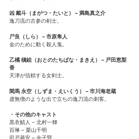
凶 戴斗（まがつ・たいと） – 満島真之介
逸刀流の古参の剣士。
尸良（しら） – 市原隼人
金のために動く殺人鬼。
乙橘 槇絵（おとのたちばな・まきえ） – 戸田恵梨
香
天津が信頼する女剣士。
閑馬 永空（しずま・えいくう） – 市川海老蔵
虚無僧のような出で立ちの逸刀流の刺客。
・その他のキャスト
黒衣鯖人 – 北村一輝
百琳 – 栗山千明
司戸菱安 – 金子賢