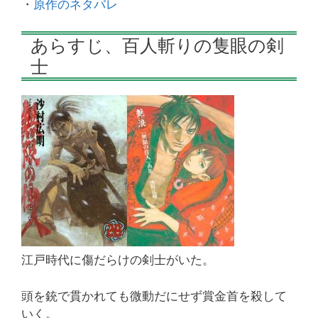
・
原作のネタバレ
あらすじ、百人斬りの隻眼の剣
士
江戸時代に傷だらけの剣士がいた。
頭を銃で貫かれても微動だにせず賞金首を殺して
いく。