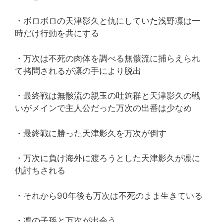
・ボロボロの天津影久と仇にしていた浅野凜は一
時だけ行動を共にする
・万次は不死の肉体を調べる無骸流に捕らえられ
て拷問されるが凛の手により脱出
・最終戦は無骸流の親玉の吐鉤群と天津影久の戦
いがメインで主人公だった万次の出番は少なめ
・最終戦に勝った天津影久を万次が倒す
・万次に負け海外に渡ろうとした天津影久が凛に
仇討ちされる
・それから90年後も万次は不死のまま生きている
・凛の子孫と万次が出会う