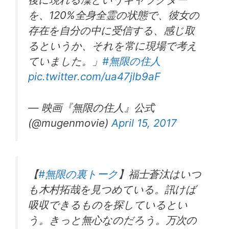
を、120%全身全霊の状態で、彼女の
存在を自分の中に受信する、感じ取
るというか、それを常に現場で考え
ていました。」
#無限の住人
pic.twitter.com/ua47jlb9aF
— 映画『無限の住人』公式
(@mugenmovie)
April 15, 2017
【
#無限の裏トーク
】福士蒼汰はいつ
も木村拓哉を見つめている。訊けば
吸収できるものを探しているとい
う。きっと無心なのだろう。万次の