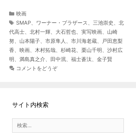
カ
映画
テ
タ
SMAP
、
ワーナー・ブラザース
、
三池崇史
、
北
ゴ
グ
代高士
、
北村一輝
、
大石哲也
、
実写映画
、
山崎
リ
努
、
山本陽子
、
市原隼人
、
市川海老蔵
、
戸田恵梨
ー
香
、
映画
、
木村拓哉
、
杉崎花
、
栗山千明
、
沙村広
明
、
満島真之介
、
田中泯
、
福士蒼汰
、
金子賢
コメントをどうぞ
サイト内検索
検
索: