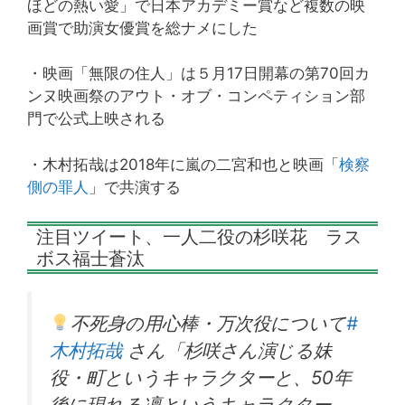
ほどの熱い愛」で日本アカデミー賞など複数の映
画賞で助演女優賞を総ナメにした
・映画「無限の住人」は５月17日開幕の第70回カ
ンヌ映画祭のアウト・オブ・コンペティション部
門で公式上映される
・木村拓哉は2018年に嵐の二宮和也と映画「
検察
側の罪人
」で共演する
注目ツイート、一人二役の杉咲花 ラス
ボス福士蒼汰
不死身の用心棒・万次役について
#
木村拓哉
さん「杉咲さん演じる妹
役・町というキャラクターと、50年
後に現れる凜というキャラクター