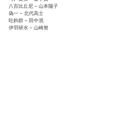
八百比丘尼 – 山本陽子
偽一 – 北代高士
吐鉤群 – 田中泯
伊羽研水 – 山崎努