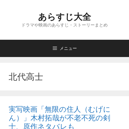
コ
ン
あらすじ大全
テ
ン
ドラマや映画のあらすじ・ストーリーまとめ
ツ
へ
ス
メニュー
キ
ッ
プ
北代高士
実写映画「無限の住人（むげに
ん）」木村拓哉が不老不死の剣
士、原作ネタバレも