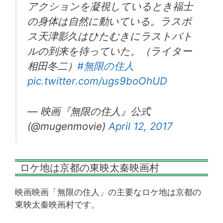
アクションを凝視しているとき福士
の身体は自然に動いている。ラスボ
ス天津影久はひたむきにラストバト
ルの到来を待っていた。（ライター
相田冬二）
#無限の住人
pic.twitter.com/ugs9boOhUD
— 映画『無限の住人』公式
(@mugenmovie)
April 12, 2017
ロケ地は京都の東映太秦映画村
映画映画「無限の住人」の主要なロケ地は京都の
東映太秦映画村です。