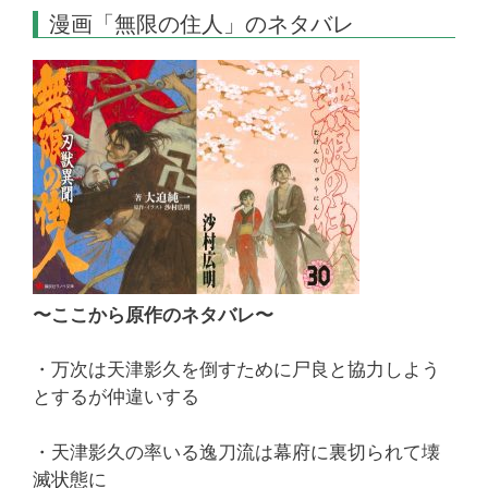
漫画「無限の住人」のネタバレ
〜ここから原作のネタバレ〜
・万次は天津影久を倒すために尸良と協力しよう
とするが仲違いする
・天津影久の率いる逸刀流は幕府に裏切られて壊
滅状態に