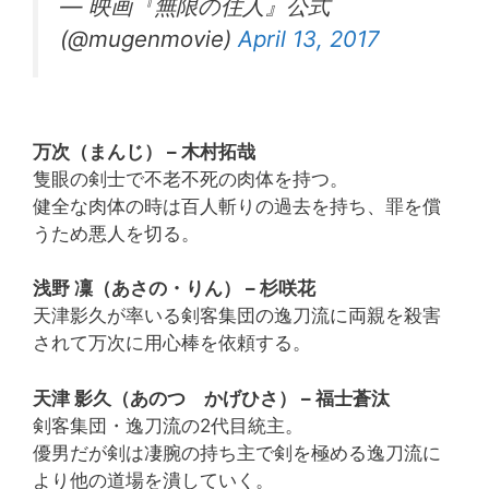
— 映画『無限の住人』公式
(@mugenmovie)
April 13, 2017
万次（まんじ） – 木村拓哉
隻眼の剣士で不老不死の肉体を持つ。
健全な肉体の時は百人斬りの過去を持ち、罪を償
うため悪人を切る。
浅野 凜（あさの・りん） – 杉咲花
天津影久が率いる剣客集団の逸刀流に両親を殺害
されて万次に用心棒を依頼する。
天津 影久（あのつ かげひさ） – 福士蒼汰
剣客集団・逸刀流の2代目統主。
優男だが剣は凄腕の持ち主で剣を極める逸刀流に
より他の道場を潰していく。