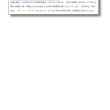
記事公開日：2016年12月11日最終更新日：2017年１月21日 【2017映画】2017年１〜12月に公
開する映画一覧、邦画など主な作品まとめ日本の映画界が盛り上がっています。2016年は「君の
名は。」や「シン・ゴジラ」などがツイッターなどSNSで評判が高まり記録的な大作となりまし
た。2017年の映画界は「ジョジョ」や「ハガレン」、「氷菓」、「無限の住人」など漫画の実写
化が相次ぎます。では、2017年の映画を一言あらすじ解説付きで紹介、随時更新していきます。
目次：2017年の主な映画一覧１月：ぼくごは、本能寺ホテル、キセキなど２月...