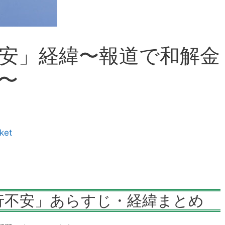
安」経緯〜報道で和解金
〜
ket
銀行不安」あらすじ・経緯まとめ