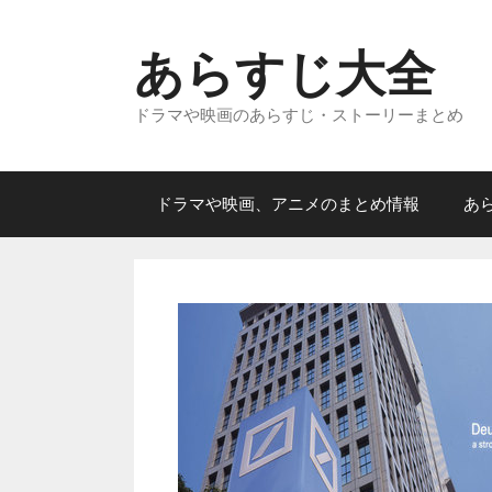
コ
ン
あらすじ大全
テ
ン
ドラマや映画のあらすじ・ストーリーまとめ
ツ
へ
ス
キ
ドラマや映画、アニメのまとめ情報
あ
ッ
プ