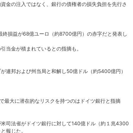
的資金の注入ではなく、銀行の債権者の損失負担を先行さ
は最終損益が68億ユーロ（約8700億円）の赤字だと発表し
の引当金が積まれているとの指摘も。
が連邦および州当局と和解し50億ドル（約5400億円）
ムで最大に潜在的なリスクを持つのはドイツ銀行と指摘
米司法省がドイツ銀行に対して140億ドル（約１兆4300
たと報じた。