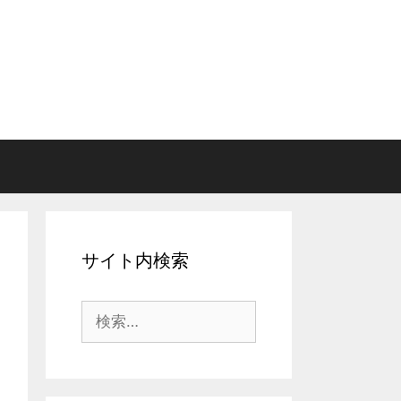
サイト内検索
検
索: