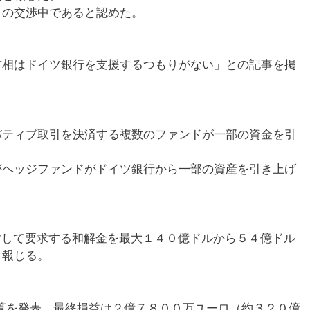
との交渉中であると認めた。
首相はドイツ銀行を支援するつもりがない」との記事を掲
バティブ取引を決済する複数のファンドが一部の資金を引
がヘッジファンドがドイツ銀行から一部の資産を引き上げ
対して要求する和解金を最大１４０億ドルから５４億ドル
と報じる。
決算を発表、最終損益は２億７８００万ユーロ（約３２０億