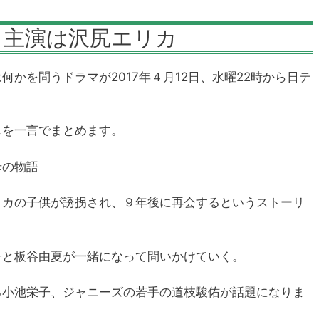
」主演は沢尻エリカ
かを問うドラマが2017年４月12日、水曜22時から日テ
じを一言でまとめます。
母の物語
リカの子供が誘拐され、９年後に再会するというストーリ
子と板谷由夏が一緒になって問いかけていく。
る小池栄子、ジャニーズの若手の道枝駿佑が話題になりま