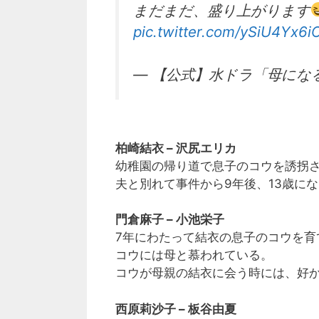
まだまだ、盛り上がります
pic.twitter.com/ySiU4Yx6i
— 【公式】水ドラ「母になる」3話
柏崎結衣 – 沢尻エリカ
幼稚園の帰り道で息子のコウを誘拐
夫と別れて事件から9年後、13歳に
門倉麻子 – 小池栄子
7年にわたって結衣の息子のコウを育
コウには母と慕われている。
コウが母親の結衣に会う時には、好
西原莉沙子 – 板谷由夏