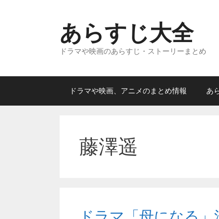
コ
ン
あらすじ大全
テ
ン
ドラマや映画のあらすじ・ストーリーまとめ
ツ
へ
ス
キ
ドラマや映画、アニメのまとめ情報
あ
ッ
プ
藤澤遥
ドラマ「母になる」