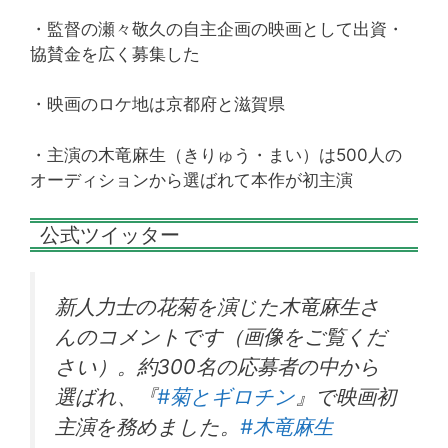
・監督の瀬々敬久の自主企画の映画として出資・
協賛金を広く募集した
・映画のロケ地は京都府と滋賀県
・主演の木竜麻生（きりゅう・まい）は500人の
オーディションから選ばれて本作が初主演
公式ツイッター
新人力士の花菊を演じた木竜麻生さ
んのコメントです（画像をご覧くだ
さい）。約300名の応募者の中から
選ばれ、『
#菊とギロチン
』で映画初
主演を務めました。
#木竜麻生