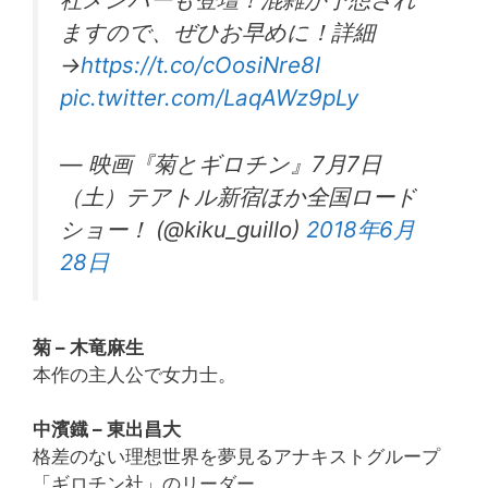
ますので、ぜひお早めに！詳細
→
https://t.co/cOosiNre8I
pic.twitter.com/LaqAWz9pLy
— 映画『菊とギロチン』7月7日
（土）テアトル新宿ほか全国ロード
ショー！ (@kiku_guillo)
2018年6月
28日
菊 – 木竜麻生
本作の主人公で女力士。
中濱鐡 – 東出昌大
格差のない理想世界を夢見るアナキストグループ
「ギロチン社」のリーダー。