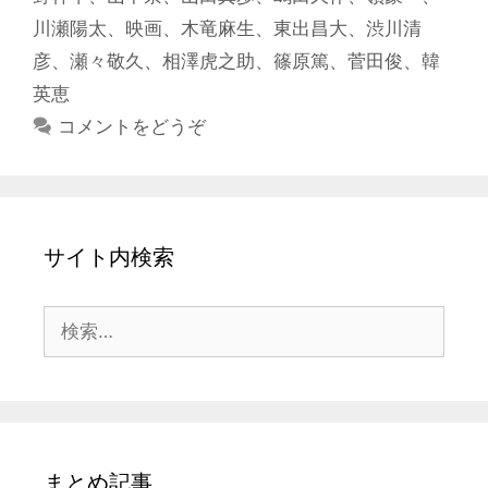
リ
川瀬陽太
、
映画
、
木竜麻生
、
東出昌大
、
渋川清
ー
彦
、
瀬々敬久
、
相澤虎之助
、
篠原篤
、
菅田俊
、
韓
英恵
コメントをどうぞ
サイト内検索
検
索:
まとめ記事