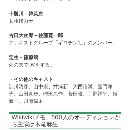
十勝川 – 韓英恵
女相撲力士。
古田大次郎 – 佐藤寛一郎
アナキストグループ「ギロチン社」のメンバー。
定生 – 篠原篤
菊の夫でDVをする。
・その他のキャスト
渋川清彦、山中崇、井浦新、大西信満、嘉門洋
子、山田真歩、嶋田久作、菅田俊、宇野祥平、嶺
豪一、川瀬陽太
Wikiwikiメモ、500人のオーディションか
ら主演は木竜麻生