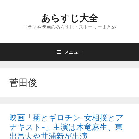
コ
ン
あらすじ大全
テ
ン
ドラマや映画のあらすじ・ストーリーまとめ
ツ
へ
ス
メニュー
キ
ッ
プ
菅田俊
映画「菊とギロチン-女相撲とア
ナキスト-」主演は木竜麻生、東
出昌大や井浦新が出演