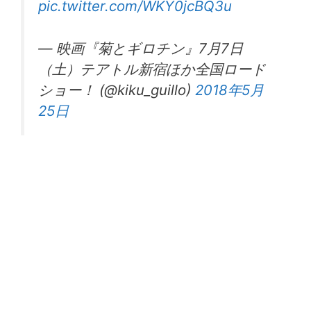
pic.twitter.com/WKY0jcBQ3u
— 映画『菊とギロチン』7月7日
（土）テアトル新宿ほか全国ロード
ショー！ (@kiku_guillo)
2018年5月
25日