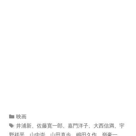
カ
映画
テ
タ
井浦新
、
佐藤寛一郎
、
嘉門洋子
、
大西信満
、
宇
ゴ
グ
野祥平
、
山中崇
、
山田真歩
、
嶋田久作
、
嶺豪一
、