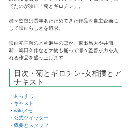
てたのが映画「菊とギロチン」。
瀬々監督は長年あたためてきた作品を自主企画に
して映画らしさを追求。
映画初主演の木竜麻生のほか、東出昌大や井浦
新、嶋田久作など大物も揃って瀬々監督が力を入
れる作品を盛り上げます。
目次・菊とギロチン-女相撲とア
ナキスト
・
あらすじ
・
キャスト
・
wikiメモ
・
公式ツイッター
・
概要とスタッフ