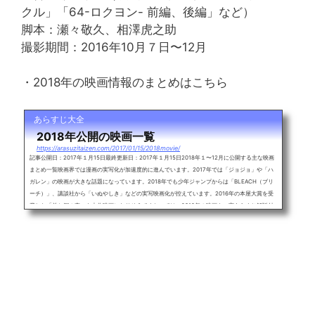
クル」「64-ロクヨン- 前編、後編」など）
脚本：瀬々敬久、相澤虎之助
撮影期間：2016年10月７日〜12月
・2018年の映画情報のまとめはこちら
あらすじ大全
2018年公開の映画一覧
https://arasuzitaizen.com/2017/01/15/2018movie/
記事公開日：2017年１月15日最終更新日：2017年１月15日2018年１〜12月に公開する主な映画
まとめ一覧映画界では漫画の実写化が加速度的に進んでいます。2017年では「ジョジョ」や「ハ
ガレン」の映画が大きな話題になっています。2018年でも少年ジャンプからは「BLEACH（ブリ
ーチ）」、講談社から「いぬやしき」などの実写映画化が控えています。2016年の本屋大賞を受
賞した「羊と鋼の森」も大作映画になりそうですね。では、2018年の映画を一言あらすじ解説付
きで紹介、随時更新していきます。2018年に公開予定の主な映画一覧・曇天に...