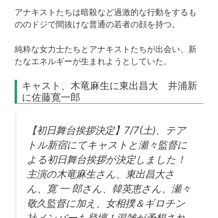
アナキストたちは暗殺など過激的な行動をするも
ののドジで間抜けな普通の若者の顔を持つ。
純粋な女力士たちとアナキストたちが出会い、新
たなエネルギーが生まれようとしていた。
キャスト、木竜麻生に東出昌大 井浦新
に佐藤寛一郎
【初日舞台挨拶決定】7/7(土)、テア
トル新宿にてキャストと瀬々監督に
よる初日舞台挨拶が決定しました！
主演の木竜麻生さん、東出昌大さ
ん、寛 一 郎さん、韓英恵さん、瀬々
敬久監督に加え、女相撲＆ギロチン
社メンバーも登壇！混雑が予想され