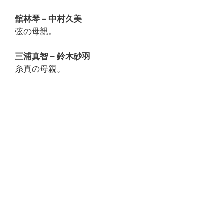
舘林琴 – 中村久美
弦の母親。
三浦真智 – 鈴木砂羽
糸真の母親。