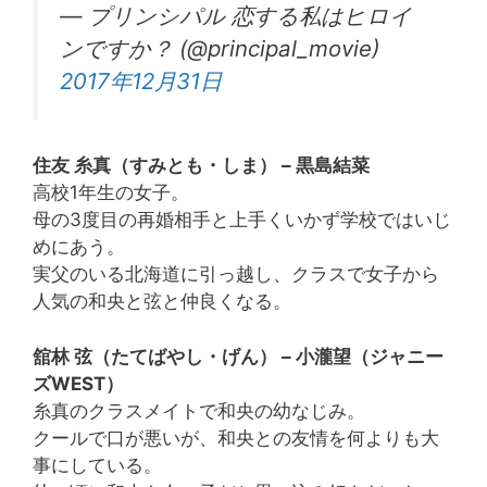
— プリンシパル 恋する私はヒロイ
ンですか？ (@principal_movie)
2017年12月31日
住友 糸真（すみとも・しま） – 黒島結菜
高校1年生の女子。
母の3度目の再婚相手と上手くいかず学校ではいじ
めにあう。
実父のいる北海道に引っ越し、クラスで女子から
人気の和央と弦と仲良くなる。
舘林 弦（たてばやし・げん） – 小瀧望（ジャニー
ズWEST）
糸真のクラスメイトで和央の幼なじみ。
クールで口が悪いが、和央との友情を何よりも大
事にしている。