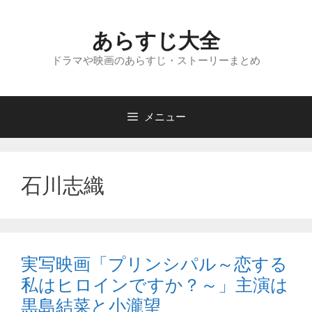
コ
ン
あらすじ大全
テ
ン
ドラマや映画のあらすじ・ストーリーまとめ
ツ
へ
ス
メニュー
キ
ッ
プ
石川志織
実写映画「プリンシパル～恋する
私はヒロインですか？～」主演は
黒島結菜と小瀧望