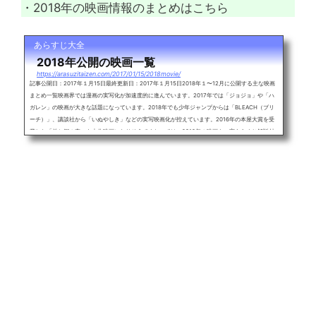
・2018年の映画情報のまとめはこちら
あらすじ大全
2018年公開の映画一覧
https://arasuzitaizen.com/2017/01/15/2018movie/
記事公開日：2017年１月15日最終更新日：2017年１月15日2018年１〜12月に公開する主な映画
まとめ一覧映画界では漫画の実写化が加速度的に進んでいます。2017年では「ジョジョ」や「ハ
ガレン」の映画が大きな話題になっています。2018年でも少年ジャンプからは「BLEACH（ブリ
ーチ）」、講談社から「いぬやしき」などの実写映画化が控えています。2016年の本屋大賞を受
賞した「羊と鋼の森」も大作映画になりそうですね。では、2018年の映画を一言あらすじ解説付
きで紹介、随時更新していきます。2018年に公開予定の主な映画一覧・曇天に...