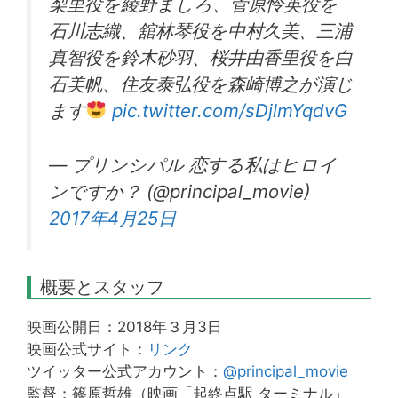
梨里役を綾野ましろ、菅原怜英役を
石川志織、舘林琴役を中村久美、三浦
真智役を鈴木砂羽、桜井由香里役を白
石美帆、住友泰弘役を森崎博之が演じ
ます
pic.twitter.com/sDjlmYqdvG
— プリンシパル 恋する私はヒロイ
ンですか？ (@principal_movie)
2017年4月25日
概要とスタッフ
映画公開日：2018年３月3日
映画公式サイト：
リンク
ツイッター公式アカウント：
@principal_movie
監督：篠原哲雄（映画「起終点駅 ターミナル」