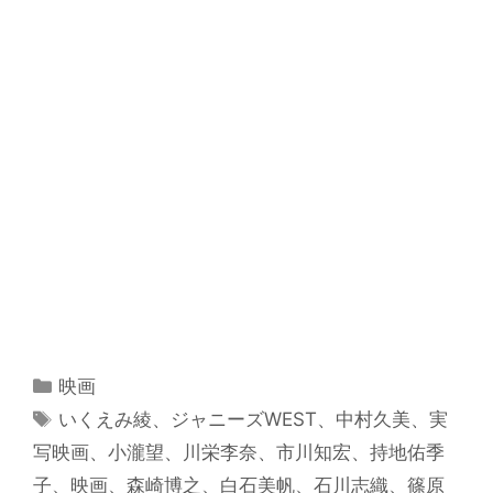
カ
映画
テ
タ
いくえみ綾
、
ジャニーズWEST
、
中村久美
、
実
ゴ
グ
写映画
、
小瀧望
、
川栄李奈
、
市川知宏
、
持地佑季
リ
子
、
映画
、
森崎博之
、
白石美帆
、
石川志織
、
篠原
ー