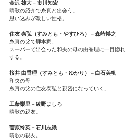
金沢 雄大 – 市川知宏
晴歌の紹介で糸真と出会う。
思い込みが激しい性格。
住友 泰弘（すみとも・やすひろ） – 森崎博之
糸真の父で脚本家。
スーパーで出会った和央の母の由香理に一目惚れ
する。
桜井 由香理（すみとも・ゆかり） – 白石美帆
和央の母。
糸真の父の住友泰弘と親密になっていく。
工藤梨里 – 綾野ましろ
晴歌の親友。
菅原怜英 – 石川志織
晴歌の親友。