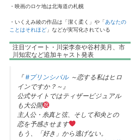
・映画のロケ地は北海道の札幌
・いくえみ綾の作品は「潔く柔く」や「
あなたの
ことはそれほど
」などが実写化されている
注目ツイート・川栄李奈や谷村美月、市
川知宏など追加キャスト発表
『
#プリンシパル
～恋する私はヒロ
インですか？～』
公式サイトではティザービジュアル
も大公開
主人公・糸真と弦、そして和央との
恋を予感させます
もう、「好き」から逃げない。