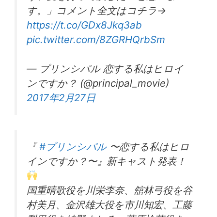
す。」コメント全文はコチラ→
https://t.co/GDx8Jkq3ab
pic.twitter.com/8ZGRHQrbSm
— プリンシパル 恋する私はヒロイ
ンですか？ (@principal_movie)
2017年2月27日
『
#プリンシパル
〜恋する私はヒロ
インですか？〜』新キャスト発表！
国重晴歌役を川栄李奈、舘林弓役を谷
村美月、金沢雄大役を市川知宏、工藤