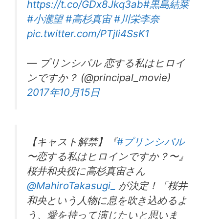
https://t.co/GDx8Jkq3ab
#黒島結菜
#小瀧望
#高杉真宙
#川栄李奈
pic.twitter.com/PTjli4SsK1
— プリンシパル 恋する私はヒロイ
ンですか？ (@principal_movie)
2017年10月15日
【キャスト解禁】『
#プリンシパル
〜恋する私はヒロインですか？〜』
桜井和央役に高杉真宙さん
@MahiroTakasugi_
が決定！「桜井
和央という人物に息を吹き込めるよ
う、愛を持って演じたいと思いま