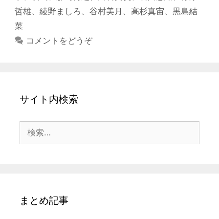
哲雄
、
綾野ましろ
、
谷村美月
、
高杉真宙
、
黒島結
菜
コメントをどうぞ
サイト内検索
検
索:
まとめ記事