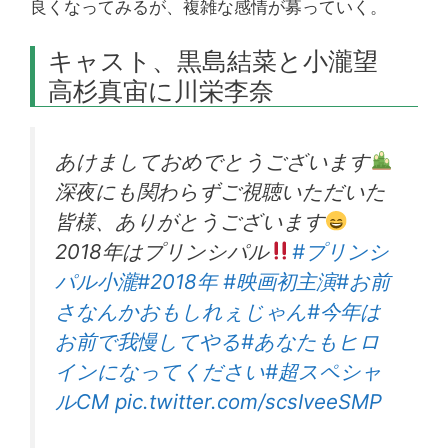
良くなってみるが、複雑な感情が募っていく。
キャスト、黒島結菜と小瀧望
高杉真宙に川栄李奈
あけましておめでとうございます
深夜にも関わらずご視聴いただいた
皆様、ありがとうございます
2018年はプリンシパル
#プリンシ
パル小瀧
#2018年
#映画初主演
#お前
さなんかおもしれぇじゃん
#今年は
お前で我慢してやる
#あなたもヒロ
インになってください
#超スペシャ
ルCM
pic.twitter.com/scsIveeSMP