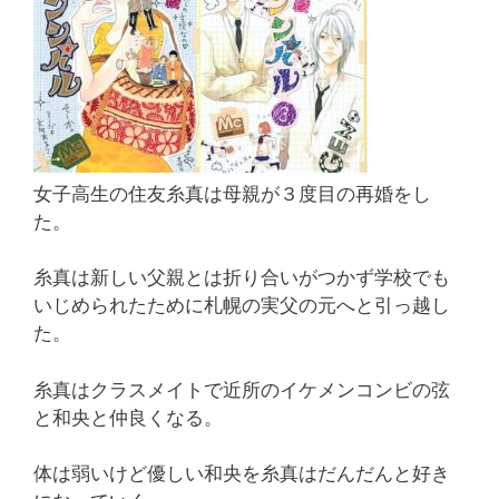
女子高生の住友糸真は母親が３度目の再婚をし
た。
糸真は新しい父親とは折り合いがつかず学校でも
いじめられたために札幌の実父の元へと引っ越し
た。
糸真はクラスメイトで近所のイケメンコンビの弦
と和央と仲良くなる。
体は弱いけど優しい和央を糸真はだんだんと好き