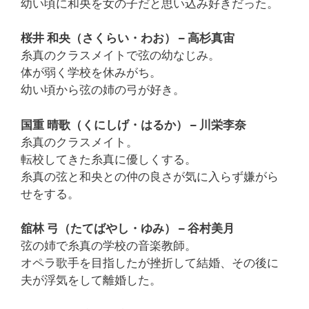
幼い頃に和央を女の子だと思い込み好きだった。
桜井 和央（さくらい・わお） – 高杉真宙
糸真のクラスメイトで弦の幼なじみ。
体が弱く学校を休みがち。
幼い頃から弦の姉の弓が好き。
国重 晴歌（くにしげ・はるか） – 川栄李奈
糸真のクラスメイト。
転校してきた糸真に優しくする。
糸真の弦と和央との仲の良さが気に入らず嫌がら
せをする。
舘林 弓（たてばやし・ゆみ） – 谷村美月
弦の姉で糸真の学校の音楽教師。
オペラ歌手を目指したが挫折して結婚、その後に
夫が浮気をして離婚した。