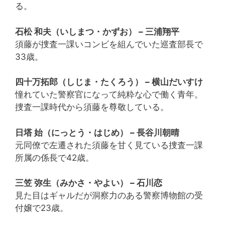
る。
石松 和夫（いしまつ・かずお） – 三浦翔平
須藤が捜査一課いコンビを組んでいた巡査部長で
33歳。
四十万拓郎（しじま・たくろう） – 横山だいすけ
憧れていた警察官になって純粋な心で働く青年。
捜査一課時代から須藤を尊敬している。
日塔 始（にっとう・はじめ） – 長谷川朝晴
元同僚で左遷された須藤を甘く見ている捜査一課
所属の係長で42歳。
三笠 弥生（みかさ・やよい） – 石川恋
見た目はギャルだが洞察力のある警察博物館の受
付嬢で23歳。