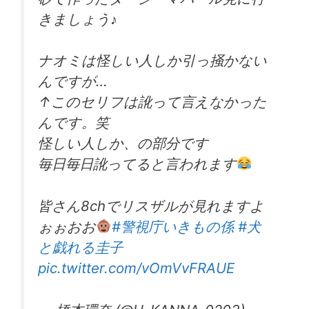
きましょう♪
ナオミは怪しい人しか引っ掻かない
んですが…
↑このセリフは訛って言えなかった
んです。笑
怪しい人しか、の部分です
毎日毎日訛ってると言われます
皆さん8chでリスザルが見れますよ
ぉぉおお
#警視庁いきもの係
#犬
と戯れる圭子
pic.twitter.com/vOmVvFRAUE