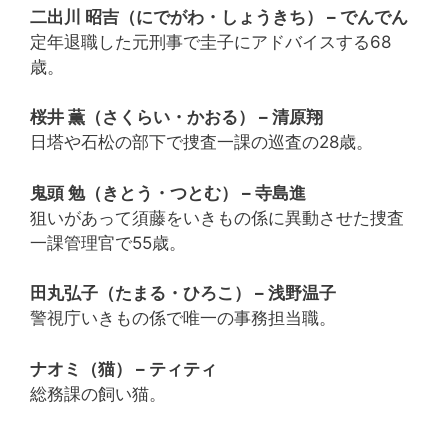
二出川 昭吉（にでがわ・しょうきち） – でんでん
定年退職した元刑事で圭子にアドバイスする68
歳。
桜井 薫（さくらい・かおる） – 清原翔
日塔や石松の部下で捜査一課の巡査の28歳。
鬼頭 勉（きとう・つとむ） – 寺島進
狙いがあって須藤をいきもの係に異動させた捜査
一課管理官で55歳。
田丸弘子（たまる・ひろこ） – 浅野温子
警視庁いきもの係で唯一の事務担当職。
ナオミ（猫） – ティティ
総務課の飼い猫。