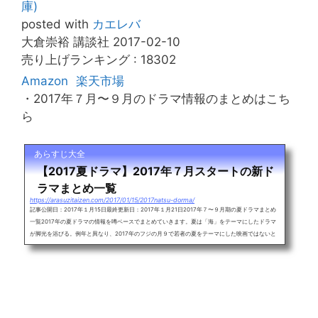
庫)
posted with
カエレバ
大倉崇裕 講談社 2017-02-10
売り上げランキング : 18302
Amazon
楽天市場
・2017年７月〜９月のドラマ情報のまとめはこち
ら
あらすじ大全
【2017夏ドラマ】2017年７月スタートの新ド
ラマまとめ一覧
https://arasuzitaizen.com/2017/01/15/2017natsu-dorma/
記事公開日：2017年１月15日最終更新日：2017年１月21日2017年７〜９月期の夏ドラマまとめ
一覧2017年の夏ドラマの情報を噂ベースでまとめていきます。夏は「海」をテーマにしたドラマ
が脚光を浴びる。例年と異なり、2017年のフジの月９で若者の夏をテーマにした映画ではないと
いう噂があがっています。山下智久、ガッキーこと新垣結衣の「コード・ブルー」の第3期が2017
年の月９に放送されるのであれば、逃げ恥ロスどころではない騒ぎになりそうです。確定情報、報
道ベースと合わせて情報を更新しながら、2017年７〜９月期の夏ドラマ...