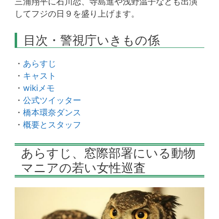
三浦翔平に石川恋、寺島進や浅野温子なども出演
してフジの日９を盛り上げます。
目次・警視庁いきもの係
・
あらすじ
・
キャスト
・
wikiメモ
・
公式ツイッター
・
橋本環奈ダンス
・
概要とスタッフ
あらすじ、窓際部署にいる動物
マニアの若い女性巡査