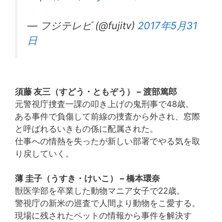
— フジテレビ (@fujitv)
2017年5月31
日
須藤 友三（すどう・ともぞう） – 渡部篤郎
元警視庁捜査一課の叩き上げの鬼刑事で48歳。
ある事件で負傷して前線の捜査から外され、窓際
と呼ばれるいきもの係に配属された。
仕事への情熱を失ったが新しい部署でやる気を取
り戻していく。
薄 圭子（うすき・けいこ） – 橋本環奈
獣医学部を卒業した動物マニア女子で22歳。
警視庁の新米の巡査で人間より動物をこ愛する。
現場に残されたペットの情報から事件を解決す