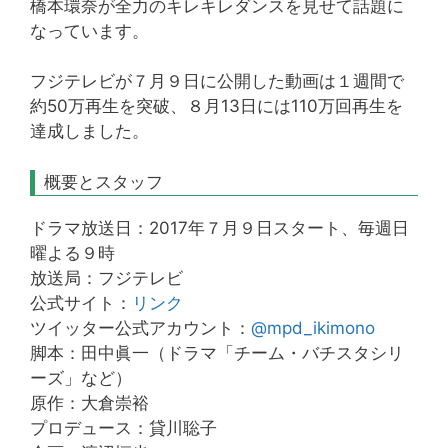
橋本環奈が全力のキレキレダンスを見せて話題に
なっています。
フジテレビが７月９日に公開した動画は１週間で
約50万再生を突破、８月13日には110万回再生を
達成しました。
概要とスタッフ
ドラマ放送日：2017年７月９日スタート、毎週日
曜よる９時
放送局：フジテレビ
公式サイト：
リンク
ツイッター公式アカウント：
@mpd_ikimono
脚本：田中眞一（ドラマ「チーム・バチスタシリ
ーズ」など）
原作：大倉崇裕
プロデュース：貸川聡子