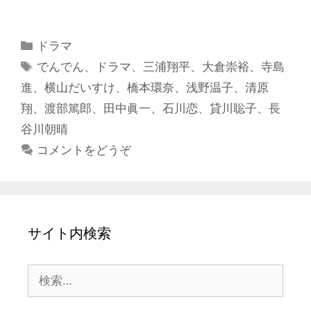
カ
ドラマ
テ
タ
でんでん
、
ドラマ
、
三浦翔平
、
大倉崇裕
、
寺島
ゴ
グ
進
、
横山だいすけ
、
橋本環奈
、
浅野温子
、
清原
リ
翔
、
渡部篤郎
、
田中眞一
、
石川恋
、
貸川聡子
、
長
ー
谷川朝晴
コメントをどうぞ
サイト内検索
検
索: