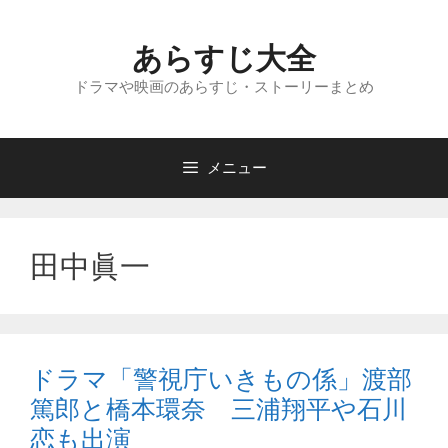
コ
ン
あらすじ大全
テ
ン
ドラマや映画のあらすじ・ストーリーまとめ
ツ
へ
ス
メニュー
キ
ッ
プ
田中眞一
ドラマ「警視庁いきもの係」渡部
篤郎と橋本環奈 三浦翔平や石川
恋も出演