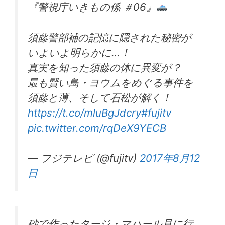
『警視庁いきもの係 ＃06』
須藤警部補の記憶に隠された秘密が
いよいよ明らかに…！
真実を知った須藤の体に異変が？
最も賢い鳥・ヨウムをめぐる事件を
須藤と薄、そして石松が解く！
https://t.co/mluBgJdcry
#fujitv
pic.twitter.com/rqDeX9YECB
— フジテレビ (@fujitv)
2017年8月12
日
砂で作ったタージ・マハール見に行