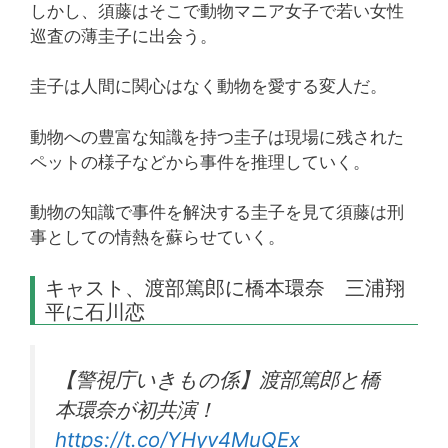
しかし、須藤はそこで動物マニア女子で若い女性
巡査の薄圭子に出会う。
圭子は人間に関心はなく動物を愛する変人だ。
動物への豊富な知識を持つ圭子は現場に残された
ペットの様子などから事件を推理していく。
動物の知識で事件を解決する圭子を見て須藤は刑
事としての情熱を蘇らせていく。
キャスト、渡部篤郎に橋本環奈 三浦翔
平に石川恋
【警視庁いきもの係】渡部篤郎と橋
本環奈が初共演！
https://t.co/YHyv4MuQEx