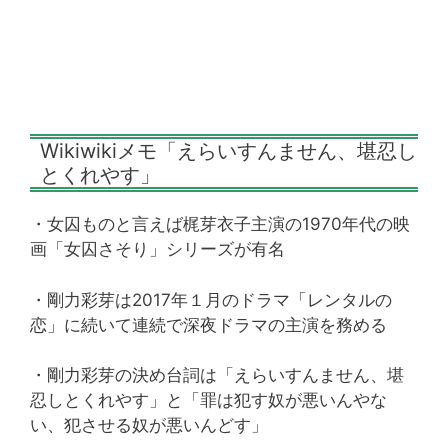
Wikiwikiメモ「えらいすんません、堪忍し
とくれやす」
・女囚ものと言えば梶芽衣子主演の1970年代の映
画「女囚さそり」シリーズが有名
・剛力彩芽は2017年１月のドラマ「レンタルの
恋」に続いて連続で深夜ドラマの主演を務める
・剛力彩芽の決め台詞は「えらいすんません、堪
忍しとくれやす」と「罪は犯す奴が悪いんやな
い、犯させる奴が悪いんどす」