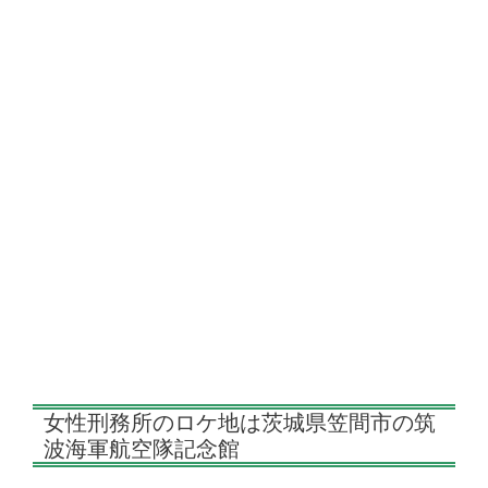
女性刑務所のロケ地は茨城県笠間市の筑
波海軍航空隊記念館