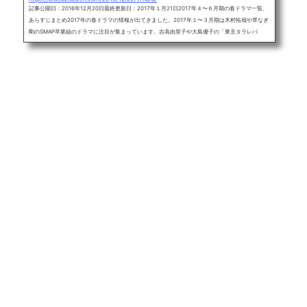
記事公開日：2016年12月20日最終更新日：2017年１月21日2017年４〜６月期の春ドラマ一覧、
あらすじまとめ2017年の春ドラマの情報が出てきました。2017年１〜３月期は木村拓哉や草なぎ
剛のSMAP卒業組のドラマに注目が集まっています。吉高由里子や大島優子の「東京タラレバ
娘」、渋い俳優６人のテレ東の深夜ドラマ「バイプレイヤーズ」も話題になりそうですね。一方、
テレビ業界で力が入れるのは新年度となる４月からのドラマ。噂が出ている「半沢直樹２」は登場
するのか。確定情報、報道ベースと合わせて情報を更新しながら、2017年４...