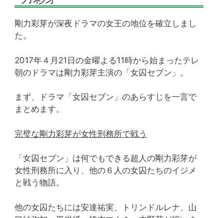
剛力彩芽が深夜ドラマの女王の地位を確立しまし
た。
2017年４月21日の金曜よる11時から始まったテレ
朝のドラマは剛力彩芽主演の「女囚セブン」。
まず、ドラマ「女囚セブン」のあらすじを一言で
まとめます。
完璧な剛力彩芽が女性刑務所で戦う
「女囚セブン」は何でもできる超人の剛力彩芽が
女性刑務所に入り、他の６人の女囚たちのイジメ
と戦う物語。
他の女囚たちには安達祐実、トリンドルレナ、山