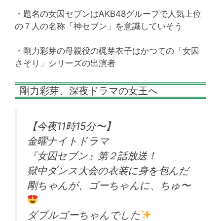
・題名の女囚セブンはAKB48グループで人気上位
の７人の名称「神セブン」を意識していそう
・剛力彩芽の母親役の梶芽衣子はかつての「女囚
さそり」シリーズの出演者
剛力彩芽、深夜ドラマの女王へ
【今夜11時15分〜】
金曜ナイトドラマ
『女囚セブン』第２話放送！
獄中ダンス大会の衣装に身を包んだ
剛ちゃんが、ゴーちゃんに、ちゅ〜
ダブルゴーちゃんでした