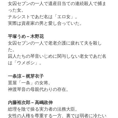
女囚セブンの一人で遺産目当ての連続殺人で捕ま
った女。
ナルシストであだ名は「エロ女」。
実際は資産家の男と愛し合っていた。
平塚うめ – 木野花
女囚セブンの一人で老老介護に疲れて夫を殺し
た。
囚人たちの琴音いじめに関与しない老女であだ名
は「ウメボシ」。
一条涼 – 梶芽衣子
置屋「一条」の女将。
神渡琴音の母親代わりの存在。
内藤裕次郎 – 高嶋政伸
総理を陰で操る実力者の法務大臣。
女性の人権を尊重する一方、裏では弱者に冷たい