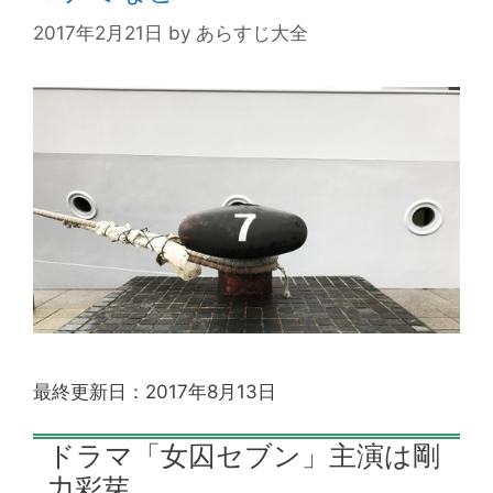
2017年2月21日
by
あらすじ大全
最終更新日：2017年8月13日
ドラマ「女囚セブン」主演は剛
力彩芽