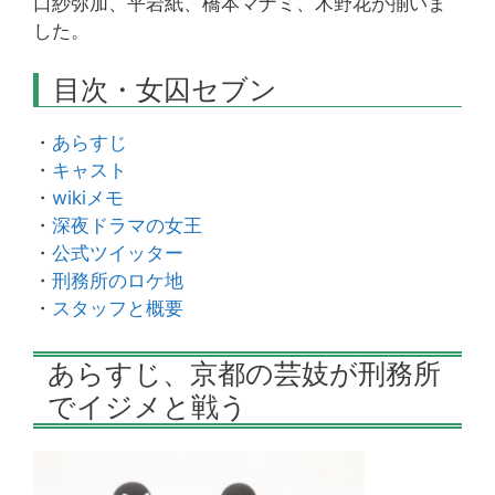
口紗弥加、平岩紙、橋本マナミ、木野花が揃いま
した。
目次・女囚セブン
・
あらすじ
・
キャスト
・
wikiメモ
・
深夜ドラマの女王
・
公式ツイッター
・
刑務所のロケ地
・
スタッフと概要
あらすじ、京都の芸妓が刑務所
でイジメと戦う