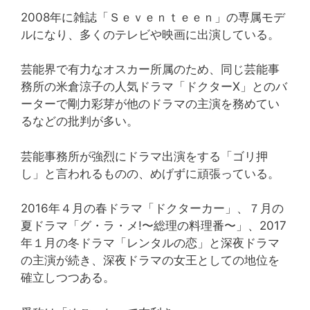
2008年に雑誌「Ｓｅｖｅｎｔｅｅｎ」の専属モデ
ルになり、多くのテレビや映画に出演している。
芸能界で有力なオスカー所属のため、同じ芸能事
務所の米倉涼子の人気ドラマ「ドクターX」とのバ
ーターで剛力彩芽が他のドラマの主演を務めてい
るなどの批判が多い。
芸能事務所が強烈にドラマ出演をする「ゴリ押
し」と言われるものの、めげずに頑張っている。
2016年４月の春ドラマ「ドクターカー」、７月の
夏ドラマ「グ・ラ・メ!〜総理の料理番〜」、2017
年１月の冬ドラマ「レンタルの恋」と深夜ドラマ
の主演が続き、深夜ドラマの女王としての地位を
確立しつつある。