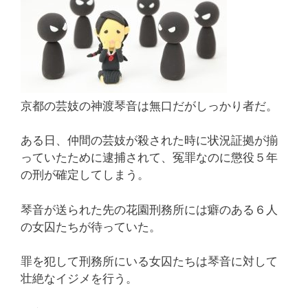
京都の芸妓の神渡琴音は無口だがしっかり者だ。
ある日、仲間の芸妓が殺された時に状況証拠が揃
っていたために逮捕されて、冤罪なのに懲役５年
の刑が確定してしまう。
琴音が送られた先の花園刑務所には癖のある６人
の女囚たちが待っていた。
罪を犯して刑務所にいる女囚たちは琴音に対して
壮絶なイジメを行う。