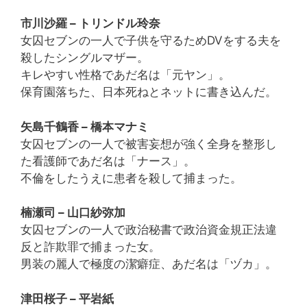
市川沙羅 – トリンドル玲奈
女囚セブンの一人で子供を守るためDVをする夫を
殺したシングルマザー。
キレやすい性格であだ名は「元ヤン」。
保育園落ちた、日本死ねとネットに書き込んだ。
矢島千鶴香 – 橋本マナミ
女囚セブンの一人で被害妄想が強く全身を整形し
た看護師であだ名は「ナース」。
不倫をしたうえに患者を殺して捕まった。
楠瀬司 – 山口紗弥加
女囚セブンの一人で政治秘書で政治資金規正法違
反と詐欺罪で捕まった女。
男装の麗人で極度の潔癖症、あだ名は「ヅカ」。
津田桜子 – 平岩紙