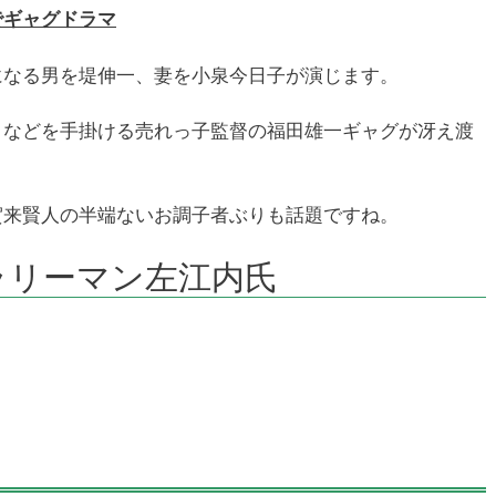
でギャグドラマ
になる男を堤伸一、妻を小泉今日子が演じます。
」などを手掛ける売れっ子監督の福田雄一ギャグが冴え渡
賀来賢人の半端ないお調子者ぶりも話題ですね。
ラリーマン左江内氏