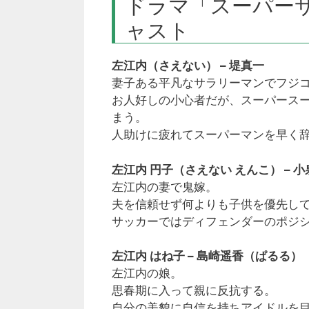
ドラマ「スーパー
ャスト
左江内（さえない） – 堤真一
妻子ある平凡なサラリーマンでフジ
お人好しの小心者だが、スーパース
まう。
人助けに疲れてスーパーマンを早く
左江内 円子（さえない えんこ） – 
左江内の妻で鬼嫁。
夫を信頼せず何よりも子供を優先し
サッカーではディフェンダーのポジ
左江内 はね子 – 島崎遥香（ぱるる）
左江内の娘。
思春期に入って親に反抗する。
自分の美貌に自信を持ちアイドルを