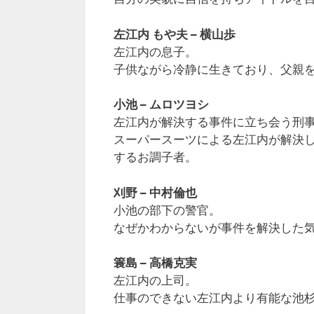
左江内 もや夫 – 横山歩
左江内の息子。
子供ながら冷静に生きており、父親
小池 – ムロツヨシ
左江内が解決する事件に立ち会う刑
スーパースーツによる左江内が解決
するお調子者。
刈野 – 中村倫也
小池の部下の警官。
なぜかわからないが事件を解決した
簑島 – 高橋克実
左江内の上司。
仕事のできない左江内より有能な池