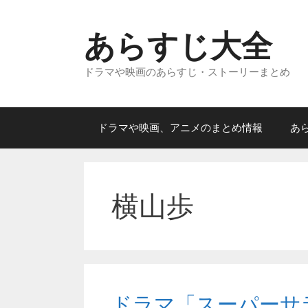
コ
ン
あらすじ大全
テ
ン
ドラマや映画のあらすじ・ストーリーまとめ
ツ
へ
ス
キ
ドラマや映画、アニメのまとめ情報
あ
ッ
プ
横山歩
ドラマ「スーパーサ