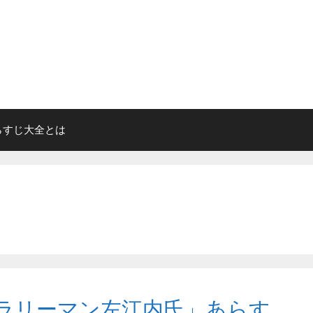
らすじ大全とは
ラリーマン左江内氏」あらす