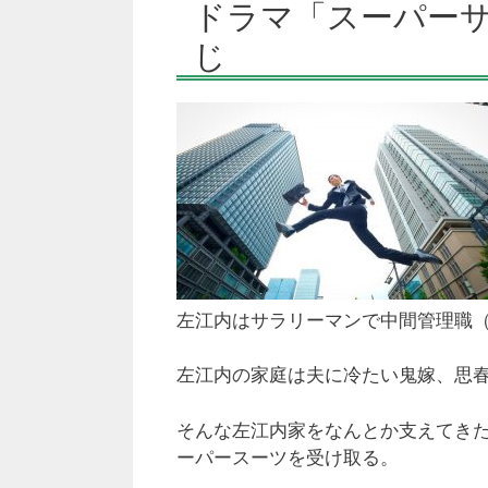
ドラマ「スーパー
じ
左江内はサラリーマンで中間管理職
左江内の家庭は夫に冷たい鬼嫁、思
そんな左江内家をなんとか支えてき
ーパースーツを受け取る。