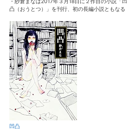
・紗倉まなは2017年３月18日に２作目の小説「凹
凸（おうとつ）」を刊行、初の長編小説ともなる
凹凸