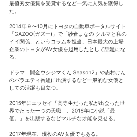
最優秀女優賞を受賞するなど一気に人気を獲得し
た。
2014年９〜10月にトヨタの自動車ポータルサイト
「GAZOO(ガズー)」で「紗倉まなの クルマと私の
イイ関係」というコラムを担当、日本最大の上場
企業のトヨタがAV女優を起用したとして話題にな
る。
ドラマ「闇金ウシジマくん Season2」や志村けん
のバラエティ番組に出演するなど一般的な女優と
しての活躍も目立つ。
2015年にエッセイ「高専生だった私が出会った世
界でたった一つの天職」、2016年に小説「最
低。」を出版するなどマルチな才能を見せる。
2017年現在、現役のAV女優でもある。