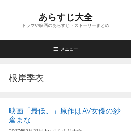
コ
ン
あらすじ大全
テ
ン
ドラマや映画のあらすじ・ストーリーまとめ
ツ
へ
ス
メニュー
キ
ッ
プ
根岸季衣
映画「最低。」原作はAV女優の紗
倉まな
2017年2月21日
by
あらすじ大全