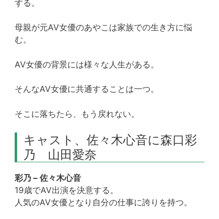
する。
母親が元AV女優のあやこは家族での生き方に悩
む。
AV女優の背景には様々な人生がある。
そんなAV女優に共通することは一つ。
そこに落ちたら、もう戻れない。
キャスト、佐々木心音に森口彩
乃 山田愛奈
彩乃 – 佐々木心音
19歳でAV出演を決意する。
人気のAV女優となり自分の仕事に誇りを持つ。