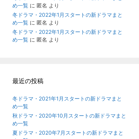
め一覧
に
匿名
より
冬ドラマ・2022年1月スタートの新ドラマまと
め一覧
に
匿名
より
冬ドラマ・2022年1月スタートの新ドラマまと
め一覧
に
匿名
より
最近の投稿
冬ドラマ・2021年1月スタートの新ドラマまと
め一覧
秋ドラマ・2020年10月スタートの新ドラマまと
め一覧
夏ドラマ・2020年7月スタートの新ドラマまと