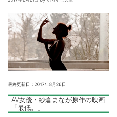
最終更新日：2017年8月26日
AV女優・紗倉まなが原作の映画
「最低。」