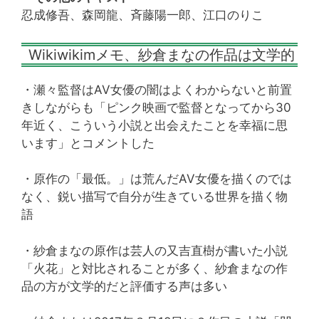
忍成修吾、森岡龍、斉藤陽一郎、江口のりこ
Wikiwikimメモ、紗倉まなの作品は文学的
・瀬々監督はAV女優の闇はよくわからないと前置
きしながらも「ピンク映画で監督となってから30
年近く、こういう小説と出会えたことを幸福に思
います」とコメントした
・原作の「最低。」は荒んだAV女優を描くのでは
なく、鋭い描写で自分が生きている世界を描く物
語
・紗倉まなの原作は芸人の又吉直樹が書いた小説
「火花」と対比されることが多く、紗倉まなの作
品の方が文学的だと評価する声は多い