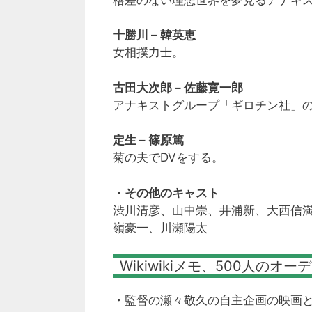
十勝川 – 韓英恵
女相撲力士。
古田大次郎 – 佐藤寛一郎
アナキストグループ「ギロチン社」
定生 – 篠原篤
菊の夫でDVをする。
・その他のキャスト
渋川清彦、山中崇、井浦新、大西信
嶺豪一、川瀬陽太
Wikiwikiメモ、500人の
・監督の瀬々敬久の自主企画の映画