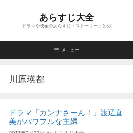
コ
ン
あらすじ大全
テ
ン
ドラマや映画のあらすじ・ストーリーまとめ
ツ
へ
ス
メニュー
キ
ッ
プ
川原瑛都
ドラマ「カンナさーん！」渡辺直
美がパワフルな主婦
2017年2月23日
by
あらすじ大全