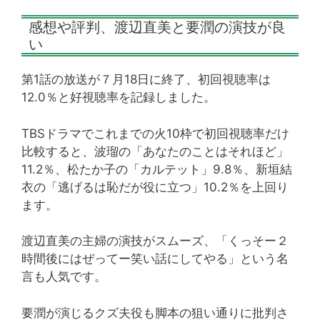
感想や評判、渡辺直美と要潤の演技が良
い
第1話の放送が７月18日に終了、初回視聴率は
12.0％と好視聴率を記録しました。
TBSドラマでこれまでの火10枠で初回視聴率だけ
比較すると、波瑠の「あなたのことはそれほど」
11.2％、松たか子の「カルテット」9.8％、新垣結
衣の「逃げるは恥だが役に立つ」10.2％を上回り
ます。
渡辺直美の主婦の演技がスムーズ、「くっそー２
時間後にはぜってー笑い話にしてやる」という名
言も人気です。
要潤が演じるクズ夫役も脚本の狙い通りに批判さ