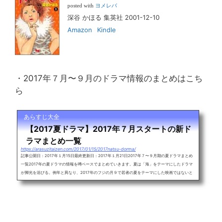
posted with
ヨメレバ
深谷 かほる 集英社 2001-12-10
Amazon
Kindle
・2017年７月〜９月のドラマ情報のまとめはこち
ら
あらすじ大全
【2017夏ドラマ】2017年７月スタートの新ド
ラマまとめ一覧
https://arasuzitaizen.com/2017/01/15/2017natsu-dorma/
記事公開日：2017年１月15日最終更新日：2017年１月21日2017年７〜９月期の夏ドラマまとめ
一覧2017年の夏ドラマの情報を噂ベースでまとめていきます。夏は「海」をテーマにしたドラマ
が脚光を浴びる。例年と異なり、2017年のフジの月９で若者の夏をテーマにした映画ではないと
いう噂があがっています。山下智久、ガッキーこと新垣結衣の「コード・ブルー」の第3期が2017
年の月９に放送されるのであれば、逃げ恥ロスどころではない騒ぎになりそうです。確定情報、報
道ベースと合わせて情報を更新しながら、2017年７〜９月期の夏ドラマ...