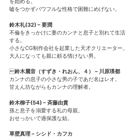
を始める。
嘘をつかずパワフルな性格で困難にめげない。
鈴木礼(32) – 要潤
不倫をきっかけに妻のカンナと息子と別れて生活
する。
小さなCG制作会社を起業した天才クリエーター。
大人になっても親に頼る情けない男。

鈴木麗音（すずき・れおん、４） – 川原瑛都
カンナの息子の小さな男の子であだ名はレオ。
甘えん坊ながらもカンナの理解者。
鈴木柳子(54) – 斉藤由貴
孫と息子を溺愛する礼の母親。
おせっかいで過保護な姑。
草壁真理 – シシド・カフカ