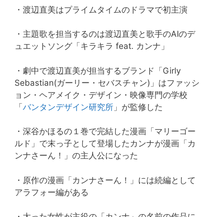
・渡辺直美はプライムタイムのドラマで初主演
・主題歌を担当するのは渡辺直美と歌手のAIのデ
ュエットソング「キラキラ feat. カンナ」
・劇中で渡辺直美が担当するブランド「Girly
Sebastian(ガーリー・セバスチャン)」はファッシ
ョン・ヘアメイク・デザイン・映像専門の学校
「
バンタンデザイン研究所
」が監修した
・深谷かほるの１巻で完結した漫画「マリーゴー
ルド」で末っ子として登場したカンナが漫画「カ
ンナさーん！」の主人公になった
・原作の漫画「カンナさーん！」には続編として
アラフォー編がある
・太った女性が主役の「カンナ」の名前の作品に