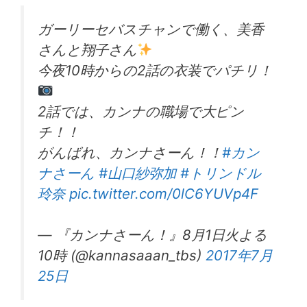
ガーリーセバスチャンで働く、美香
さんと翔子さん
今夜10時からの2話の衣装でパチリ！
2話では、カンナの職場で大ピン
チ！！
がんばれ、カンナさーん！！
#カン
ナさーん
#山口紗弥加
#トリンドル
玲奈
pic.twitter.com/0lC6YUVp4F
— 『カンナさーん！』8月1日火よる
10時 (@kannasaaan_tbs)
2017年7月
25日