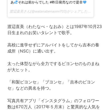
あ
それは前からでした #昨日発売なので是非
渡辺直美さん(@watanabenaomi703)がシェアした投稿 –
2016 
渡辺直美（わたなべ・なおみ）とは1987年10月23
日生まれのお笑いタレントで歌手。
高校に進学せずにアルバイトをしてから吉本の養
成所（NSC）に通い出す。
太った体型ながら全力でするビヨンセのものまね
が大ヒット。
「和製ビヨンセ」「ブヨンセ」「吉本のビヨン
セ」などの異名を持つ。
写真共有アプリ「インスタグラム」のフォロワー
数は670万人（2017年５月末）と驚異的な人気を