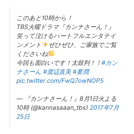
このあと10時から！
TBS火曜ドラマ『カンナさーん！』
笑って泣けるハートフルエンタテイ
ンメント
ぜひぜひ、ご家族でご覧
くださいね
今回も面白いです！太鼓判！！
#カン
ナさーん
#渡辺直美
#要潤
pic.twitter.com/FwQ7owNOP5
— 『カンナさーん！』8月1日火よる
10時 (@kannasaaan_tbs)
2017年7月
25日