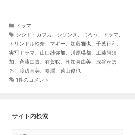
カ
ドラマ
テ
タ
シシド・カフカ
、
シソンヌ
、
じろう
、
ドラマ
、
ゴ
グ
トリンドル玲奈
、
マギー
、
加藤雅也
、
千葉行利
、
リ
実写ドラマ
、
山口紗弥加
、
川原瑛都
、
工藤阿須
ー
加
、
斉藤由貴
、
有賀聡
、
朝加真由美
、
深谷かほ
る
、
渡辺直美
、
要潤
、
遠山俊也
1件のコメント
サイト内検索
検