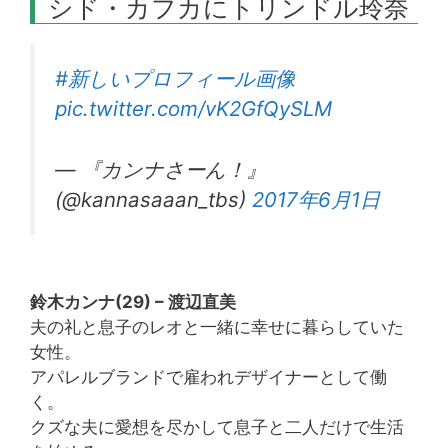
シド・カフカにトリンドル玲奈
#新しいプロフィール画像
pic.twitter.com/vK2GfQySLM
— 『カンナさーん！』
(@kannasaaan_tbs)
2017年6月1日
鈴木カンナ(29) – 渡辺直美
夫の礼と息子のレオと一緒に幸せに暮らしていた
女性。
アパレルブランドで雇われデザイナーとして働
く。
クズな夫に愛想を尽かして息子と二人だけで生活