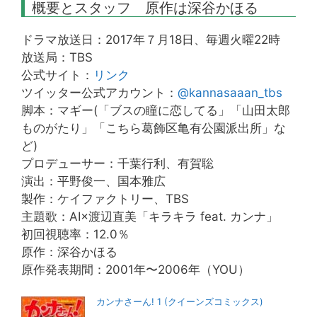
概要とスタッフ 原作は深谷かほる
ドラマ放送日：2017年７月18日、毎週火曜22時
放送局：TBS
公式サイト：
リンク
ツイッター公式アカウント：
@kannasaaan_tbs
脚本：マギー(「ブスの瞳に恋してる」「山田太郎
ものがたり」「こちら葛飾区亀有公園派出所」な
ど)
プロデューサー：千葉行利、有賀聡
演出：平野俊一、国本雅広
製作：ケイファクトリー、TBS
主題歌：AI×渡辺直美「キラキラ feat. カンナ」
初回視聴率：12.0％
原作：深谷かほる
原作発表期間：2001年〜2006年（YOU）
カンナさーん! 1 (クイーンズコミックス)