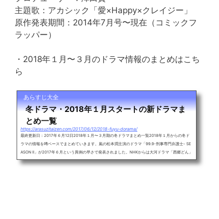
主題歌：アカシック「愛×Happy×クレイジー」
原作発表期間：2014年7月号〜現在（コミックフ
ラッパー）
・2018年１月〜３月のドラマ情報のまとめはこち
ら
あらすじ大全
冬ドラマ・2018年１月スタートの新ドラマま
とめ一覧
https://arasuzitaizen.com/2017/06/12/2018-fuyu-dorama/
最終更新日：2017年６月12日2018年１月〜３月期の冬ドラマまとめ一覧2018年１月からの冬ド
ラマの情報を噂ベースでまとめていきます。嵐の松本潤主演のドラマ「99.9-刑事専門弁護士- SE
ASON II」が2017年６月という異例の早さで発表されました。NHKからは大河ドラマ「西郷どん」
や朝の連続テレビ小説「わろてんか」などが放送されます。2017年の同クールでは元SMAPの木
村拓哉や草なぎ剛のドラマが盛り上がった冬ドラマの枠。噂ベースを更新しながら2018年のドラ
マ情報をまとめます。目次・2018年１月からのドラマ情報・2018年１月からの...