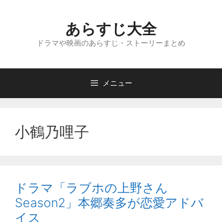
コ
ン
あらすじ大全
テ
ン
ドラマや映画のあらすじ・ストーリーまとめ
ツ
へ
ス
メニュー
キ
ッ
プ
小鶴乃哩子
ドラマ「ラブホの上野さん
Season2」本郷奏多が恋愛アドバ
イス