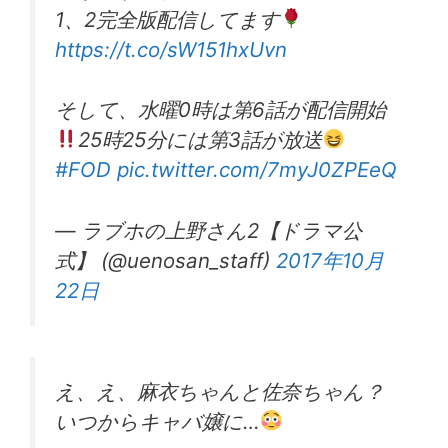
1、2完全版配信してます
https://t.co/sW151hxUvn
そして、水曜0時は第6話が配信開始
25時25分には第3話が放送
#FOD
pic.twitter.com/7myJ0ZPEeQ
— ラブホの上野さん2【ドラマ公
式】 (@uenosan_staff)
2017年10月
22日
え、え、麻衣ちゃんと佐奈ちゃん？
いつからキャバ嬢に…