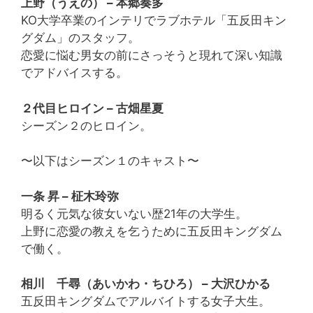
上野（うえの） – 本郷奏多
KO大学卒業のインテリでラブホテル「五反田キン
グダム」のスタッフ。
恋愛に悩む男女の前にさっそうと現れて深い知識
でアドバイスする。
２代目ヒロイン – 古畑星夏
シーズン２のヒロイン。
〜以下はシーズン１のキャスト〜
一条 昇 – 柾木玲弥
明るく元気な彼女いない歴21年の大学生。
上野に恋愛の教えを乞うために五反田キングダム
で働く。
相川 千尋（あいかわ・ちひろ） – 大沢ひかる
五反田キングダムでアルバイトする女子大生。