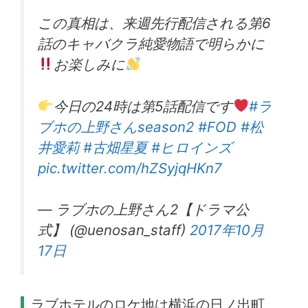
この真相は、来週先行配信される第6
話のキャバクラ純愛物語で明らかに
お楽しみに
今日の24時は第5話配信です
#ラ
ブホの上野さんseason2
#FOD
#松
井愛莉
#古畑星夏
#ヒロインズ
pic.twitter.com/hZSyjqHKn7
— ラブホの上野さん2【ドラマ公
式】 (@uenosan_staff)
2017年10月
17日
ラブホテルのロケ地は横浜の日ノ出町