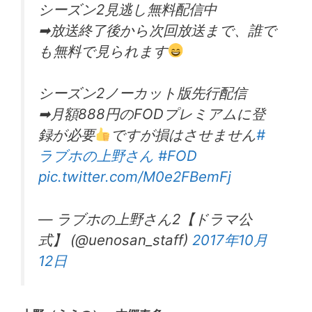
シーズン2見逃し無料配信中
➡︎放送終了後から次回放送まで、誰で
も無料で見られます
シーズン2ノーカット版先行配信
➡︎月額888円のFODプレミアムに登
録が必要
ですが損はさせません
#
ラブホの上野さん
#FOD
pic.twitter.com/M0e2FBemFj
— ラブホの上野さん2【ドラマ公
式】 (@uenosan_staff)
2017年10月
12日