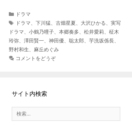
カ
ドラマ
テ
タ
ドラマ
、
下川猛
、
古畑星夏
、
大沢ひかる
、
実写
ゴ
グ
ドラマ
、
小鶴乃哩子
、
本郷奏多
、
松井愛莉
、
柾木
リ
玲弥
、
澤田賢一
、
神田優
、
聡太郎
、
芋洗坂係長
、
ー
野村和生
、
麻丘めぐみ
コメントをどうぞ
サイト内検索
検
索: