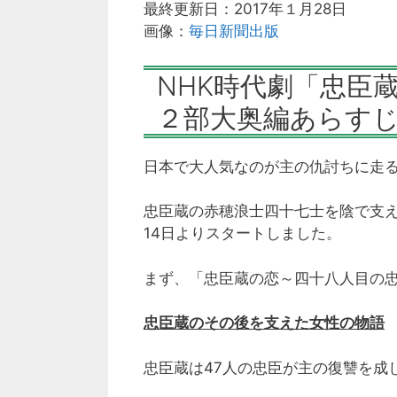
最終更新日：2017年１月28日
画像：
毎日新聞出版
NHK時代劇「忠臣
２部大奥編あらす
日本で大人気なのが主の仇討ちに走
忠臣蔵の赤穂浪士四十七士を陰で支え
14日よりスタートしました。
まず、「忠臣蔵の恋～四十八人目の
忠臣蔵のその後を支えた女性の物語
忠臣蔵は47人の忠臣が主の復讐を成