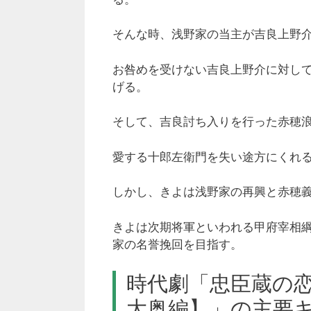
そんな時、浅野家の当主が吉良上野
お咎めを受けない吉良上野介に対し
げる。
そして、吉良討ち入りを行った赤穂
愛する十郎左衛門を失い途方にくれ
しかし、きよは浅野家の再興と赤穂
きよは次期将軍といわれる甲府宰相
家の名誉挽回を目指す。
時代劇「忠臣蔵の
大奥編】」の主要