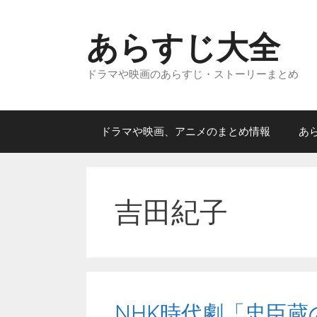
コ
ン
あらすじ大全
テ
ン
ドラマや映画のあらすじ・ストーリーまとめ
ツ
へ
ス
キ
ドラマや映画、アニメのまとめ情報
あ
ッ
プ
吉田紀子
NHK時代劇「忠臣