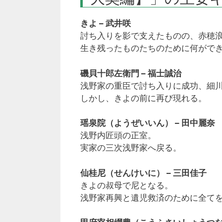
きよ – 武井咲
討ち入りを影で支えたものの、赤穂
生き残ったものたちのために何がで
磯貝十郎左衛門 – 福士誠治
浅野家の重臣で討ち入りに成功、細
しかし、きよの前に再び現れる。
瑶泉院（ようぜいいん） – 田中麗奈
浅野内匠頭の正室。
実家の三次浅野家へ戻る。
仙桂尼（せんけいに） – 三田佳子
きよの叔母で尼となる。
浅野家再興と遺児救済のために全て