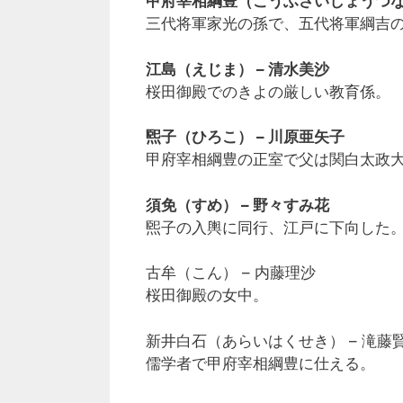
甲府宰相綱豊（こうふさいしょうつなと
三代将軍家光の孫で、五代将軍綱吉
江島（えじま） – 清水美沙
桜田御殿でのきよの厳しい教育係。
煕子（ひろこ） – 川原亜矢子
甲府宰相綱豊の正室で父は関白太政
須免（すめ） – 野々すみ花
煕子の入輿に同行、江戸に下向した
古牟（こん） – 内藤理沙
桜田御殿の女中。
新井白石（あらいはくせき） – 滝藤
儒学者で甲府宰相綱豊に仕える。