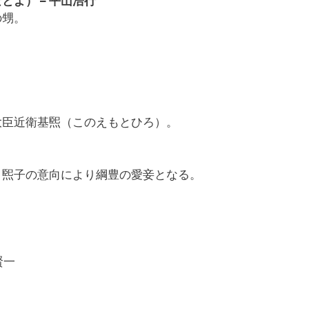
よ） – 平山浩行
の甥。
大臣近衛基煕（このえもとひろ）。
。煕子の意向により綱豊の愛妾となる。
賢一