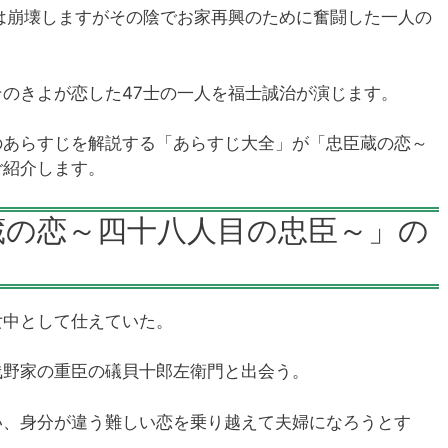
は崩壊しますがその陰でお家再興のために奮闘した一人の
のきよが恋した47士の一人を福士誠治が演じます。
のあらすじを解説する「あらすじ大全」が「忠臣蔵の恋～
ご紹介します。
蔵の恋～四十八人目の忠臣～」の
女中として仕えていた。
浅野家の重臣の礒貝十郎左衛門と出会う。
い、身分が違う難しい恋を乗り越えて夫婦になろうとす