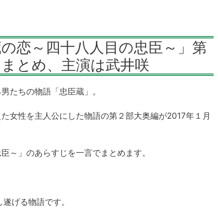
蔵の恋～四十八人目の忠臣～」第
じまとめ、主演は武井咲
る男たちの物語「忠臣蔵」。
た女性を主人公にした物語の第２部大奥編が2017年１月
忠臣～」のあらすじを一言でまとめます。
し遂げる物語です。