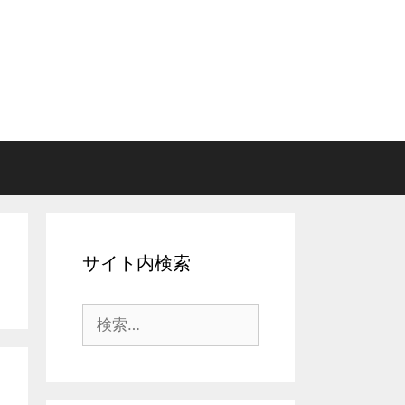
サイト内検索
検
索: