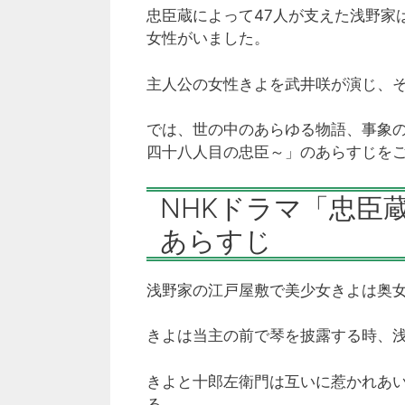
忠臣蔵によって47人が支えた浅野家
女性がいました。
主人公の女性きよを武井咲が演じ、そ
では、世の中のあらゆる物語、事象
四十八人目の忠臣～」のあらすじを
NHKドラマ「忠臣
あらすじ
浅野家の江戸屋敷で美少女きよは奥
きよは当主の前で琴を披露する時、
きよと十郎左衛門は互いに惹かれあ
る。