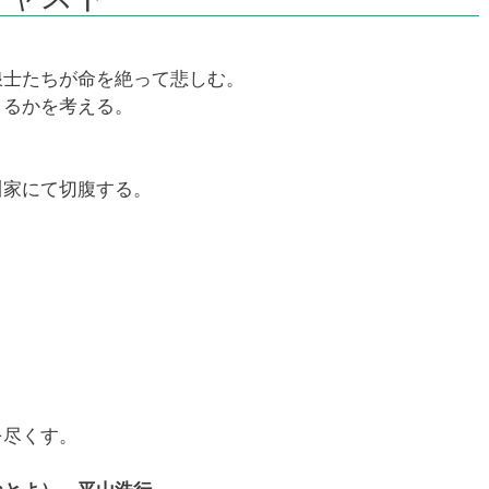
浪士たちが命を絶って悲しむ。
きるかを考える。
川家にて切腹する。
を尽くす。