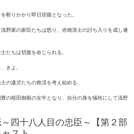
介を斬りかかり即日切腹となった。
て浅野家の家臣たちは怒り、赤穂浪士の討ち入りを成し遂
浪士たちは切腹を命じられる。
る、きよ。
義士の遺児たちの救済を考え始める。
綱豊の桜田御殿の女中となり、自分の身を犠牲にして浅野
恋～四十八人目の忠臣～【第２部
キャスト