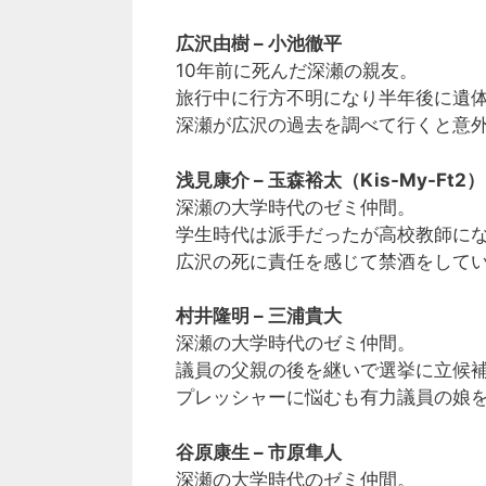
広沢由樹 – 小池徹平
10年前に死んだ深瀬の親友。
旅行中に行方不明になり半年後に遺
深瀬が広沢の過去を調べて行くと意
浅見康介 – 玉森裕太（Kis-My-Ft2）
深瀬の大学時代のゼミ仲間。
学生時代は派手だったが高校教師に
広沢の死に責任を感じて禁酒をして
村井隆明 – 三浦貴大
深瀬の大学時代のゼミ仲間。
議員の父親の後を継いで選挙に立候
プレッシャーに悩むも有力議員の娘
谷原康生 – 市原隼人
深瀬の大学時代のゼミ仲間。