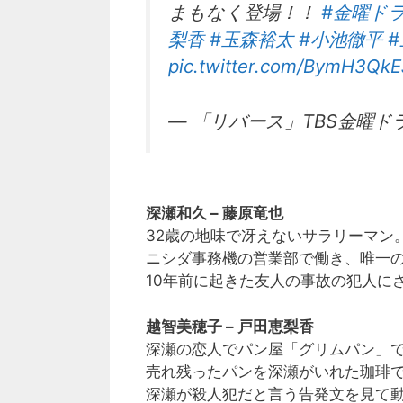
まもなく登場！！
#金曜ド
梨香
#玉森裕太
#小池徹平
pic.twitter.com/BymH3QkE
— 「リバース」TBS金曜ドラマ 
深瀬和久 – 藤原竜也
32歳の地味で冴えないサラリーマン
ニシダ事務機の営業部で働き、唯一
10年前に起きた友人の事故の犯人に
越智美穂子 – 戸田恵梨香
深瀬の恋人でパン屋「グリムパン」で
売れ残ったパンを深瀬がいれた珈琲
深瀬が殺人犯だと言う告発文を見て