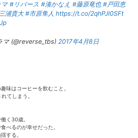
ラマ
#リバース
#湊かなえ
#藤原竜也
#戸田恵
#三浦貴大
#市原隼人
https://t.co/2qhPJl0SFt
Jp
(@reverse_tbs)
2017年4月8日
。
の趣味はコーヒーを飲むこと。
されてしまう。
働く30歳。
で食べるのが幸せだった。
動揺する。