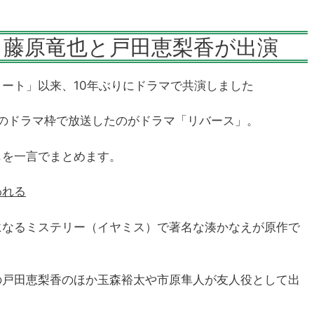
」藤原竜也と戸田恵梨香が出演
ート」以来、10年ぶりにドラマで共演しました
22時のドラマ枠で放送したのがドラマ「リバース」。
じを一言でまとめます。
われる
になるミステリー（イヤミス）で著名な湊かなえが原作で
の戸田恵梨香のほか玉森裕太や市原隼人が友人役として出