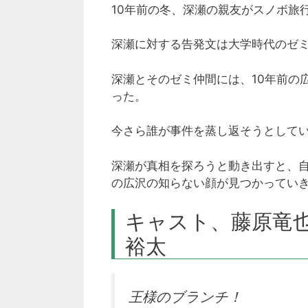
10年前の冬、深瀬の親友がスノボ旅
深瀬に対する告発文は大学時代のゼ
深瀬とそのゼミ仲間には、10年前の
った。
今さら誰が事件を蒸し返そうとして
深瀬が真相を探ろうと動き出すと、
の広沢の知らない顔が見つかってい
キャスト、藤原竜
裕太
王様のブランチ！