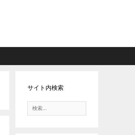
サイト内検索
検
索: