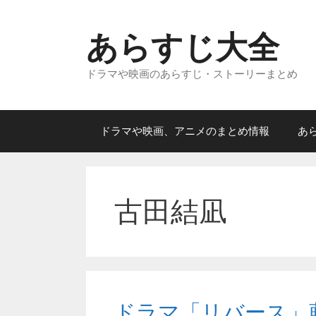
コ
ン
あらすじ大全
テ
ン
ドラマや映画のあらすじ・ストーリーまとめ
ツ
へ
ス
キ
ドラマや映画、アニメのまとめ情報
あ
ッ
プ
古田結凪
ドラマ「リバース」