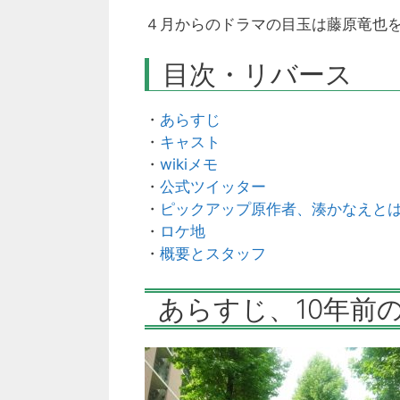
４月からのドラマの目玉は藤原竜也
目次・リバース
・
あらすじ
・
キャスト
・
wikiメモ
・
公式ツイッター
・
ピックアップ原作者、湊かなえと
・
ロケ地
・
概要とスタッフ
あらすじ、10年前