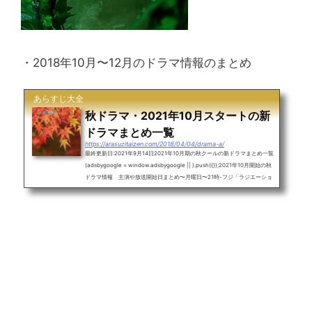
・2018年10月〜12月のドラマ情報のまとめ
あらすじ大全
秋ドラマ・2021年10月スタートの新
ドラマまとめ一覧
https://arasuzitaizen.com/2018/04/04/drama-a/
最終更新日:2021年9月14日2021年10月期の秋クールの新ドラマまとめ一覧
(adsbygoogle = window.adsbygoogle || ).push({});2021年10月開始の秋
ドラマ情報 主演や放送開始日まとめ〜月曜日〜21時-フジ「ラジエーショ
ンハウスⅡ」窪田正孝(10月4日)22時-フジ「アバランチ」綾野剛(10月18
日)〜火曜日〜22時-TBS「婚姻届に判を捺しただけですが」清野菜名〜水曜
日〜21時-テレ朝「相棒 season20」水谷豊22時-日テレ「恋です！ ～ヤン
キー君と白杖ガール～」杉咲花(10月6日)〜木曜日〜20時-テレ朝「科捜研
の女 シリーズ21」沢口靖子21時-テレ...