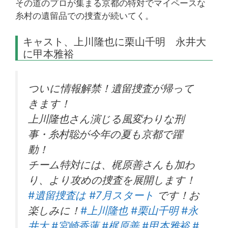
その道のプロが集まる京都の特対でマイペースな
糸村の遺留品での捜査が続いてく。
キャスト、上川隆也に栗山千明 永井大
に甲本雅裕
ついに情報解禁！遺留捜査が帰って
きます！
上川隆也さん演じる風変わりな刑
事・糸村聡が今年の夏も京都で躍
動！
チーム特対には、梶原善さんも加わ
り、より攻めの捜査を展開します！
#遺留捜査は
#7月スタート
です！お
楽しみに！
#上川隆也
#栗山千明
#永
井大
#宮崎香蓮
#梶原善
#甲本雅裕
#