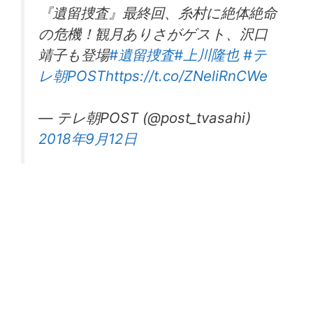
『遺留捜査』最終回、糸村に絶体絶命
の危機！観月ありさがゲスト、沢口
靖子も登場
#遺留捜査
#上川隆也
#テ
レ朝POST
https://t.co/ZNeliRnCWe
— テレ朝POST (@post_tvasahi)
2018年9月12日