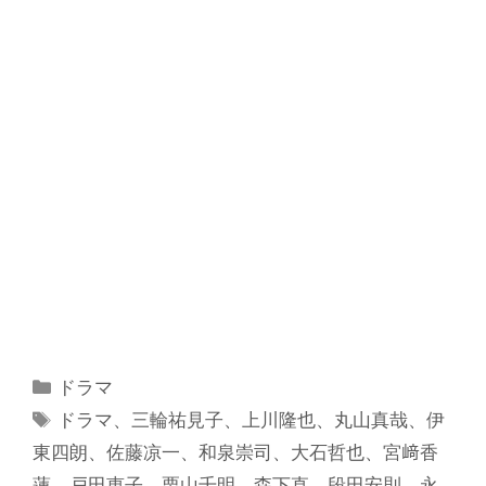
カ
ドラマ
テ
タ
ドラマ
、
三輪祐見子
、
上川隆也
、
丸山真哉
、
伊
ゴ
グ
東四朗
、
佐藤凉一
、
和泉崇司
、
大石哲也
、
宮﨑香
リ
蓮
、
戸田恵子
、
栗山千明
、
森下直
、
段田安則
、
永