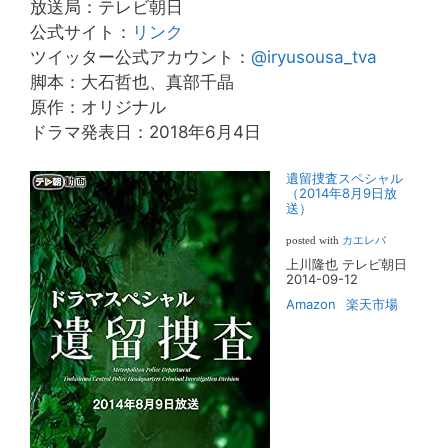
放送局：テレビ朝日
公式サイト：
リンク
ツイッター公式アカウント：
@iryusousa_tva
脚本：大石哲也、真部千晶
原作：オリジナル
ドラマ発表日：2018年6月4日
遺留捜査スペシャル
（2014年8月9日放
送）
posted with
カエレバ
上川隆也 テレビ朝日
2014-09-12
Amazon
楽天市場