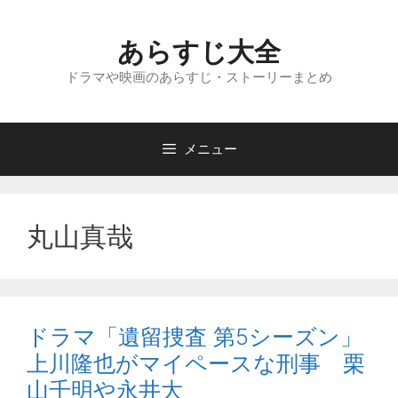
コ
ン
あらすじ大全
テ
ン
ドラマや映画のあらすじ・ストーリーまとめ
ツ
へ
ス
メニュー
キ
ッ
プ
丸山真哉
ドラマ「遺留捜査 第5シーズン」
上川隆也がマイペースな刑事 栗
山千明や永井大