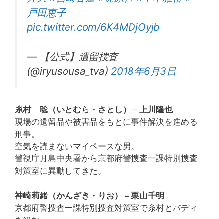
戸田恵子
pic.twitter.com/6K4MDjOyjb
— 【公式】遺留捜査
(@iryusousa_tva)
2018年6月3日
糸村 聡（いとむら・さとし） – 上川隆也
現場の遺留品や被害品をもとに事件解決を進める
刑事。
空気を読まないマイペースな男。
警視庁月島中央署から京都府警捜査一課特別捜査
対策室に異動してきた。
神崎莉緒（かんざき・りお） – 栗山千明
京都府警捜査一課特別捜査対策室で糸村とバディ