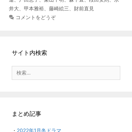
ー
井大
、
甲本雅裕
、
藤崎絵三
、
財前直見
コメントをどうぞ
サイト内検索
検
索:
まとめ記事
・
2022年1月冬ドラマ