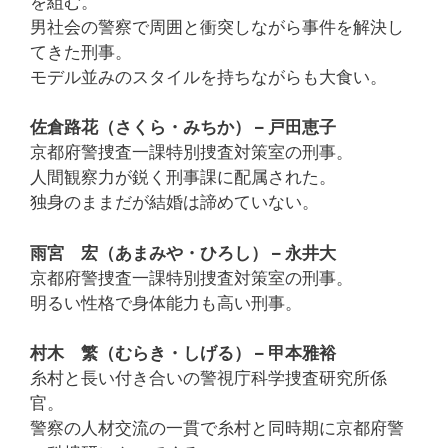
を組む。
男社会の警察で周囲と衝突しながら事件を解決し
てきた刑事。
モデル並みのスタイルを持ちながらも大食い。
佐倉路花（さくら・みちか） – 戸田恵子
京都府警捜査一課特別捜査対策室の刑事。
人間観察力が鋭く刑事課に配属された。
独身のままだが結婚は諦めていない。
雨宮 宏（あまみや・ひろし） – 永井大
京都府警捜査一課特別捜査対策室の刑事。
明るい性格で身体能力も高い刑事。
村木 繁（むらき・しげる） – 甲本雅裕
糸村と長い付き合いの警視庁科学捜査研究所係
官。
警察の人材交流の一貫で糸村と同時期に京都府警