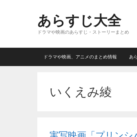
コ
ン
あらすじ大全
テ
ン
ドラマや映画のあらすじ・ストーリーまとめ
ツ
へ
ス
キ
ドラマや映画、アニメのまとめ情報
あ
ッ
プ
いくえみ綾
実写映画「プリンシ