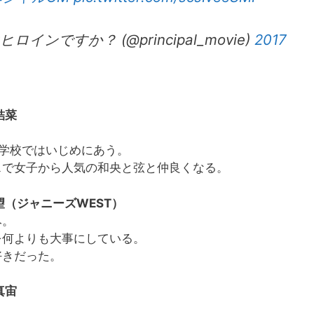
ンですか？ (@principal_movie)
2017
結菜
学校ではいじめにあう。
スで女子から人気の和央と弦と仲良くなる。
望（ジャニーズWEST）
み。
を何よりも大事にしている。
好きだった。
真宙
。