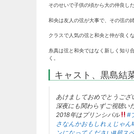
そのせいで子供の頃から大の仲良し
和央は友人の弦が大事で、その弦の
クラスで人気の弦と和央と仲が良く
糸真は弦と和央ではなく新しく知り
く。
キャスト、黒島結菜
あけましておめでとうござ
深夜にも関わらずご視聴い
2018年はプリンシパル
#
さなんかおもしれぇじゃん
ンになってください
#超ス