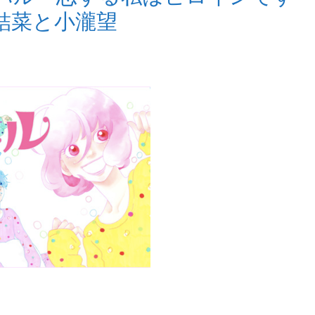
結菜と小瀧望