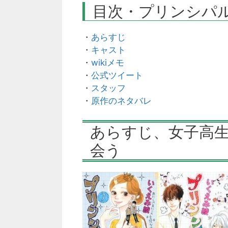
目次・プリンシパ
・
あらすじ
・
キャスト
・
wikiメモ
・
公式ツイート
・
スタッフ
・
原作のネタバレ
あらすじ、女子高
会う