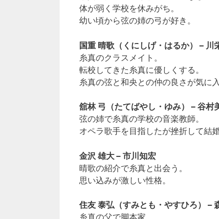
体が弱く学校を休みがち。
幼い頃から弦の姉の弓が好き。
国重 晴歌（くにしげ・はるか） – 川
糸真のクラスメイト。
転校してきた糸真に優しくする。
糸真の弦と和央との仲の良さが気に
舘林 弓（たてばやし・ゆみ） – 谷村
弦の姉で糸真の学校の音楽教師。
オペラ歌手を目指したが挫折して結
金沢 雄大 – 市川知宏
晴歌の紹介で糸真と出会う。
思い込みが激しい性格。
住友 泰弘（すみとも・やすひろ） – 
糸真の父で脚本家。