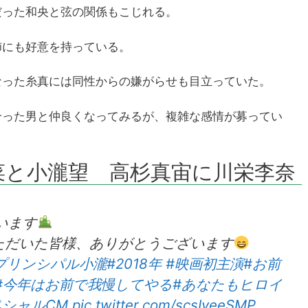
だった和央と弦の関係もこじれる。
姉にも好意を持っている。
なった糸真には同性からの嫌がらせも目立っていた。
合った男と仲良くなってみるが、複雑な感情が募ってい
と小瀧望 高杉真宙に川栄李奈
います
ただいた皆様、ありがとうございます
プリンシパル小瀧
#2018年
#映画初主演
#お前
#今年はお前で我慢してやる
#あなたもヒロイ
ペシャルCM
pic.twitter.com/scsIveeSMP