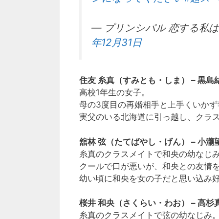
— プリンシパル 恋する私はヒロイ
年12月31日
住友 糸真（すみとも・しま） – 黒島
高校1年生の女子。
母の3度目の再婚相手と上手くいかず
実父のいる北海道に引っ越し、クラ
舘林 弦（たてばやし・げん） – 小瀧
糸真のクラスメイトで和央の幼なじ
クールで口が悪いが、和央との友情
幼い頃に和央を女の子だと思い込み
桜井 和央（さくらい・わお） – 高杉
糸真のクラスメイトで弦の幼なじみ