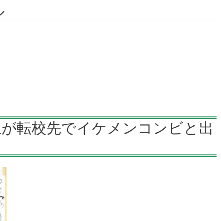
ル
生が転校先でイケメンコンビと出