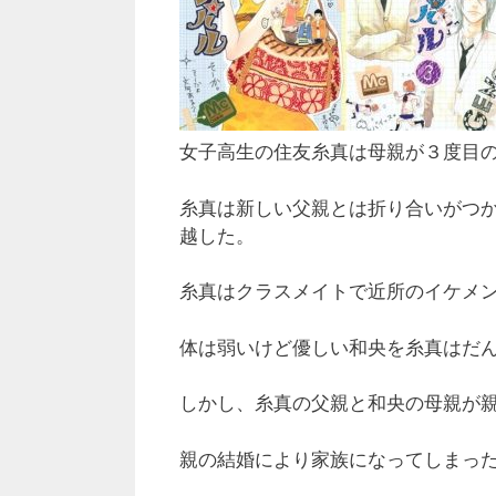
女子高生の住友糸真は母親が３度目
糸真は新しい父親とは折り合いがつ
越した。
糸真はクラスメイトで近所のイケメ
体は弱いけど優しい和央を糸真はだ
しかし、糸真の父親と和央の母親が
親の結婚により家族になってしまっ