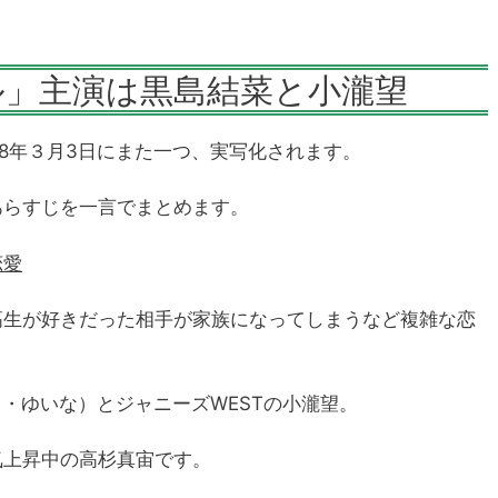
ル」主演は黒島結菜と小瀧望
18年３月3日にまた一つ、実写化されます。
あらすじを一言でまとめます。
恋愛
高生が好きだった相手が家族になってしまうなど複雑な恋
・ゆいな）とジャニーズWESTの小瀧望。
上昇中の高杉真宙です。